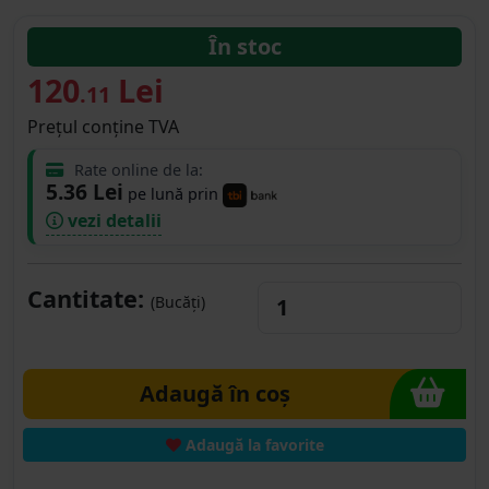
În stoc
120
Lei
.11
Prețul conține TVA
Rate online de la:
5.36 Lei
pe lună prin
vezi detalii
Cantitate:
(Bucăți)
Adaugă în coș
Adaugă la favorite