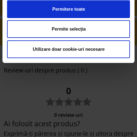
La livrare, verifici produsele împreună cu
șoferul înainte de a face plata
Permitere toate
PRODUSE DIN STOC
Permite selecția
Livrăm rapid, avem toate produsele în
depozitul nostru din Arad
Utilizare doar cookie-uri necesare
Review-uri despre produs ( 0 )
0
0 review-uri
Ai folosit acest produs?
Exprimă-ți părerea și spune-le și altora despre