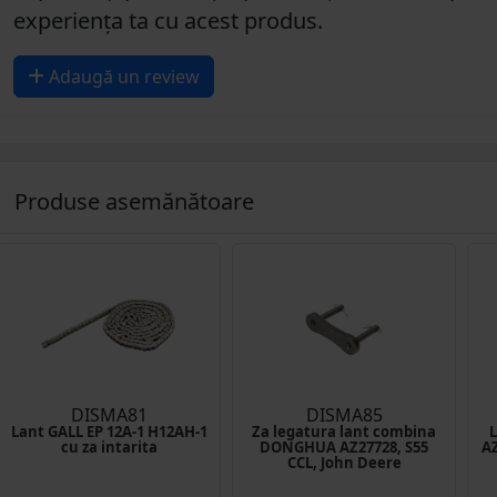
experiența ta cu acest produs.
Adaugă un review
Produse asemănătoare
DISMA81
DISMA85
Lant GALL EP 12A-1 H12AH-1
Za legatura lant combina
cu za intarita
DONGHUA AZ27728, S55
AZ
CCL, John Deere