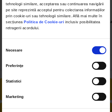
tehnologii similare, acceptarea sau continuarea navigării
pe site reprezintă acceptul pentru colectarea informațiilor
prin cookie-uri sau tehnologii similare. Află mai multe în
DISPA58
DISPA56
Lant GALL 8A-1 5M (cu o za
Lant GALL 12A-1 5M (cu o za
La
secțiunea
Politica de Cookie-uri
inclusiv posibilitatea
de legatura)
de legatura)
retragerii acordului.
Selecția
73.00 RON
189.83 RON
Necesare
consimțământului
Preferinţe
Statistici
RETUR EXTINS
Ai posibilitate de retur în 30 zile, comandă
produsele de care ai nevoie fără griji
Marketing
DESCHIDERE COLET