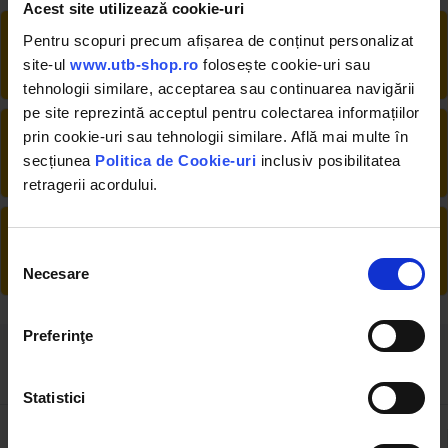
Acest site utilizează cookie-uri
RETUR EXTINS
Pentru scopuri precum afișarea de conținut personalizat
Ai posibilitate de retur în 30 zile, comandă
site-ul
www.utb-shop.ro
folosește cookie-uri sau
produsele de care ai nevoie fără griji
tehnologii similare, acceptarea sau continuarea navigării
pe site reprezintă acceptul pentru colectarea informațiilor
DESCHIDERE COLET
prin cookie-uri sau tehnologii similare. Află mai multe în
La livrare, verifici produsele împreună cu
secțiunea
Politica de Cookie-uri
inclusiv posibilitatea
șoferul înainte de a face plata
retragerii acordului.
PRODUSE DIN STOC
Livrăm rapid, avem toate produsele în
Selecția
depozitul nostru din Arad
Necesare
consimțământului
Preferinţe
Review-uri despre produs ( 0 )
Statistici
0