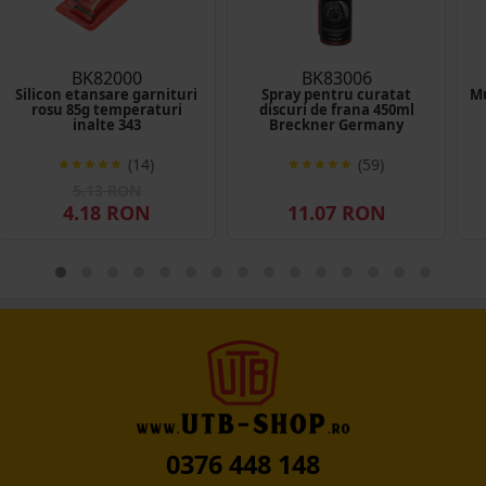
BK82000
BK83006
Silicon etansare garnituri
Spray pentru curatat
Mu
rosu 85g temperaturi
discuri de frana 450ml
inalte 343
Breckner Germany
(14)
(59)
5.13 RON
4.18 RON
11.07 RON
0376 448 148