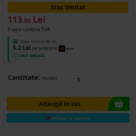
Stoc limitat
113
Lei
.90
Prețul conține TVA
Rate online de la:
5.2 Lei
pe lună prin
vezi detalii
Cantitate:
(Bucăți)
Adaugă în coș
Adaugă la favorite