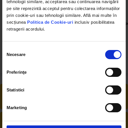
tehnologii similare, acceptarea sau continuarea navigării
pe site reprezintă acceptul pentru colectarea informațiilor
BK20004
BK79255
prin cookie-uri sau tehnologii similare. Află mai multe în
Amortizor fata dreapta
Carucior depozit cu
secțiunea
Politica de Cookie-uri
inclusiv posibilitatea
Daewoo Matiz cod OEM
platforma de transport
p
96316746
150Kg 725x475x840mm
retragerii acordului.
118.50 RON
Selecția
119.90 RON
112.44 RON
Necesare
consimțământului
Preferinţe
RETUR EXTINS
Statistici
Ai posibilitate de retur în 30 zile, comandă
produsele de care ai nevoie fără griji
Marketing
DESCHIDERE COLET
La livrare, verifici produsele împreună cu