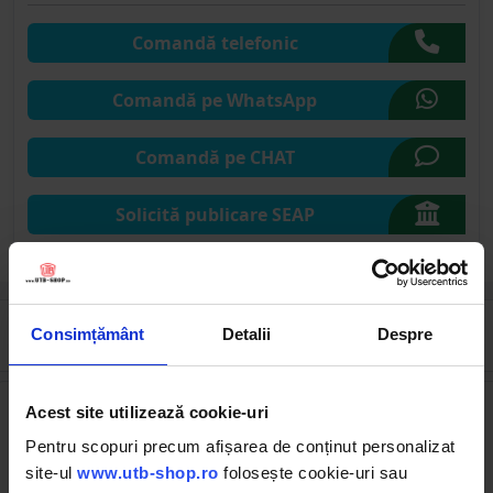
Comandă telefonic
Comandă pe WhatsApp
Comandă pe CHAT
Solicită publicare SEAP
Consimțământ
Detalii
Despre
Cumpărate frecvent împreună
5% reducere
Acest site utilizează cookie-uri
Pentru scopuri precum afișarea de conținut personalizat
site-ul
www.utb-shop.ro
folosește cookie-uri sau