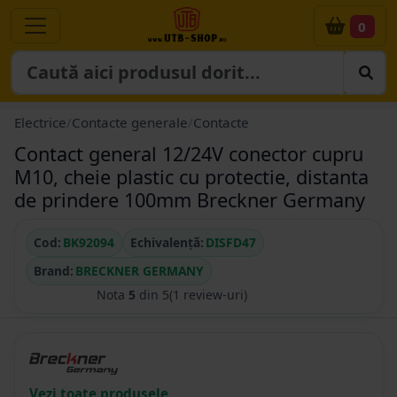
0
Electrice
/
Contacte generale
/
Contacte
Contact general 12/24V conector cupru
M10, cheie plastic cu protectie, distanta
de prindere 100mm Breckner Germany
Cod:
BK92094
Echivalență:
DISFD47
Brand:
BRECKNER GERMANY
Nota
5
din 5
(1 review-uri)
Vezi toate produsele