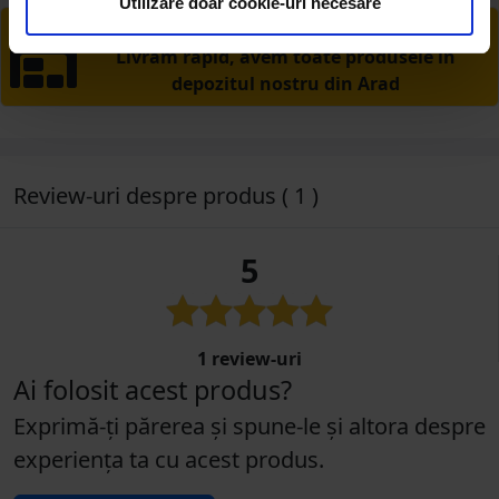
Utilizare doar cookie-uri necesare
PRODUSE DIN STOC
Livrăm rapid, avem toate produsele în
depozitul nostru din Arad
Review-uri despre produs ( 1 )
5
1 review-uri
Ai folosit acest produs?
Exprimă-ți părerea și spune-le și altora despre
experiența ta cu acest produs.