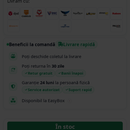
Livram cu:
Beneficii la comandă
Livrare rapidă
Poți deschide coletul la livrare
Poți returna în
30 zile
Retur gratuit
Banii înapoi
Garanție
24 luni
la persoană fizică
Service autorizat
Suport rapid
Disponibil la EasyBox
În stoc