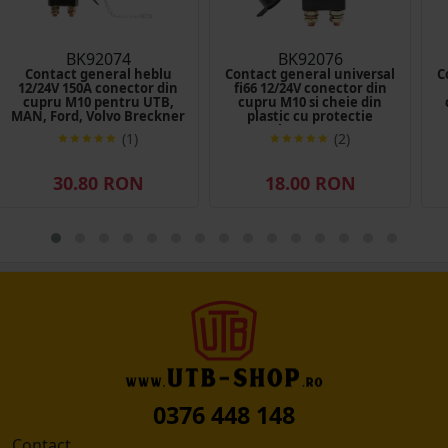
BK92074
BK92076
Contact general heblu
Contact general universal
C
12/24V 150A conector din
fi66 12/24V conector din
cupru M10 pentru UTB,
cupru M10 si cheie din
MAN, Ford, Volvo Breckner
plastic cu protectie
Germany
Breckner Germany
(1)
(2)
30.80 RON
18.00 RON
0376 448 148
Contact