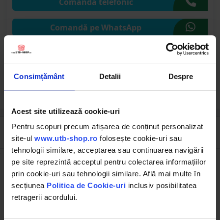
Comandă telefonic
Comandă pe WhatsApp
Comandă pe CHAT
Consimțământ
Detalii
Despre
Solicită publicare SEAP
Acest site utilizează cookie-uri
Pentru scopuri precum afișarea de conținut personalizat
Cumpărate frecvent împreună
site-ul
www.utb-shop.ro
folosește cookie-uri sau
tehnologii similare, acceptarea sau continuarea navigării
pe site reprezintă acceptul pentru colectarea informațiilor
prin cookie-uri sau tehnologii similare. Află mai multe în
secțiunea
Politica de Cookie-uri
inclusiv posibilitatea
retragerii acordului.