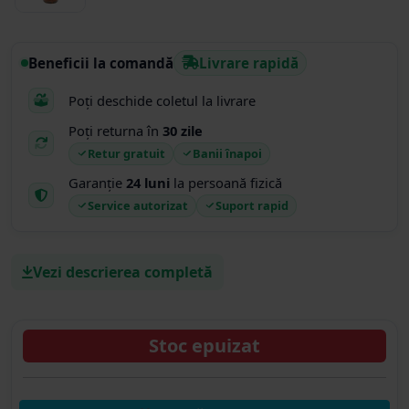
Beneficii la comandă
Livrare rapidă
Poți deschide coletul la livrare
Poți returna în
30 zile
Retur gratuit
Banii înapoi
Garanție
24 luni
la persoană fizică
Service autorizat
Suport rapid
Vezi descrierea completă
Stoc epuizat