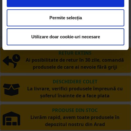
Important:
Utilizarea se face conform
Permite selecția
indicatiilor tehnice ale producatorului.
Utilizare doar cookie-uri necesare
RETUR EXTINS
Ai posibilitate de retur în 30 zile, comandă
produsele de care ai nevoie fără griji
DESCHIDERE COLET
La livrare, verifici produsele împreună cu
șoferul înainte de a face plata
PRODUSE DIN STOC
Livrăm rapid, avem toate produsele în
depozitul nostru din Arad