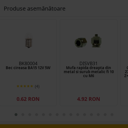
Produse asemănătoare
BK80004
DISVB31
Bec cireasa BA15 12V 5W
Mufa rapida dreapta din
metal si surub metalic fi 10
2
cu M6
Z=
(4)
0.62 RON
4.92 RON