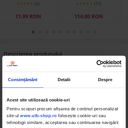
(2)
(11)
11.99 RON
114.00 RON
Descrierea produsului
Consimțământ
Detalii
Despre
Acest site utilizează cookie-uri
Pentru scopuri precum afișarea de conținut personalizat
site-ul
www.utb-shop.ro
folosește cookie-uri sau
tehnologii similare, acceptarea sau continuarea navigării