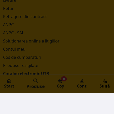
Livrare
Retur
Retragere din contract
ANPC
ANPC - SAL
Soluționarea online a litigiilor
Contul meu
Coș de cumpărături
Produse resigilate
Catalog electronic UTB
0
Start
Produse
Coș
Cont
Sună
© 2026 UTB SHOP SRL
Toate elementele site-ului sunt proprietatea UTB SHOP SRL.
Orice copie neautorizată este strict interzisă