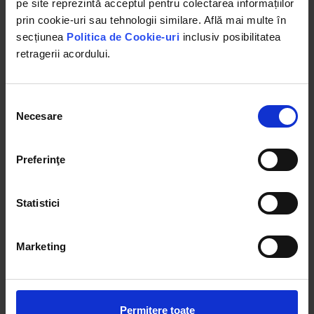
pe site reprezintă acceptul pentru colectarea informațiilor
prin cookie-uri sau tehnologii similare. Află mai multe în
secțiunea
Politica de Cookie-uri
inclusiv posibilitatea
retragerii acordului.
Selecția
Necesare
consimțământului
Preferinţe
Ulei transmisie UTB T140 1L Valvolina
Se utilizeaza la ungerea transmisiilor prin angrenaje
Statistici
(cutii de viteza casete de directie si diferentiale)
precum si pentru alte intrebuintari similare in
Marketing
conformitate cu indicatiile tehnice ale
echipamentului.
Ulei mineral
Transmisii prin angrenaje
Cutii de viteza
Diferentiale
Flacon 1L
Permitere toate