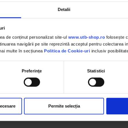
a de verde discret, care se va integra armonios in orice dec
Detalii
nstalat si de intretinut, reprezentand o metoda non-invaziva
uri
rbe linistea sau sa iti strice gradina. Alege acest set de 10 b
a de conținut personalizat site-ul
www.utb-shop.ro
folosește c
nuarea navigării pe site reprezintă acceptul pentru colectarea inf
 mai multe în secțiunea
Politica de Cookie-uri
inclusiv posibilitat
400 x 42 x 36 mm
Preferinţe
Statistici
10 buc
PP de densitate mare
12 - 22 - 36 mm
necesare
Permite selecția
verde