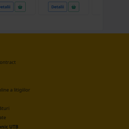
etalii
Detalii
Detalii
contract
ine a litigiilor
turi
ate
onic UTB