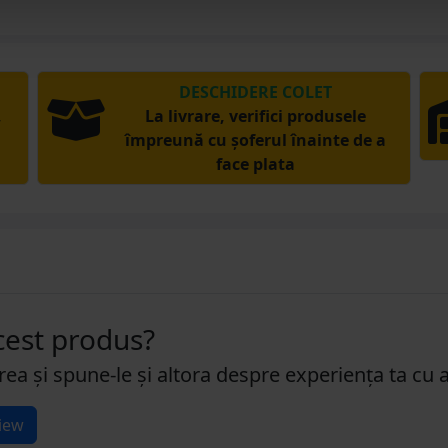
DESCHIDERE COLET
,
La livrare, verifici produsele
împreună cu șoferul înainte de a
face plata
acest produs?
rea și spune-le și altora despre experiența ta cu 
iew