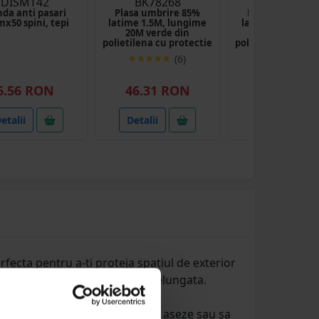
DISMT42
BK78268
BK78272
da anti pasari
Plasa umbrire 85%
Plasa umbrire 
x50 spini, tepi
latime 1.5M, lungime
latime 2M si lun
20M verde din
50M verde di
polietilena cu protectie
polietilena cu pro
UV
UV
(6)
(1)
155.77 RON
6.56 RON
46.31 RON
137.37 RO
etalii
Detalii
Detalii
rfecta pentru a-ti proteja spatiul de exterior
, care asigura o utilizare indelungata.
de pasari, impiedicandu-le sa se aseze sau sa