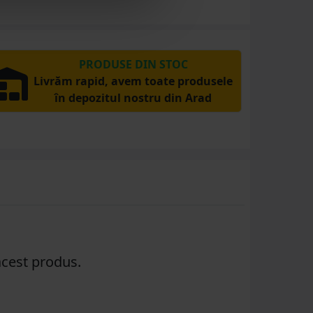
PRODUSE DIN STOC
Livrăm rapid, avem toate produsele
în depozitul nostru din Arad
acest produs.