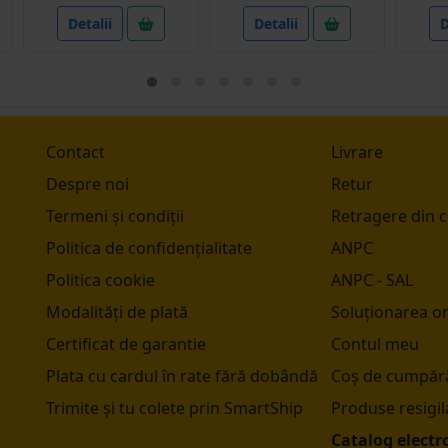
Detalii
Detalii
D
Contact
Livrare
Despre noi
Retur
Termeni și condiții
Retragere din 
Politica de confidențialitate
ANPC
Politica cookie
ANPC - SAL
Modalități de plată
Soluționarea onl
Certificat de garantie
Contul meu
Plata cu cardul în rate fără dobândă
Coș de cumpără
Trimite și tu colete prin SmartShip
Produse resigil
Catalog electr