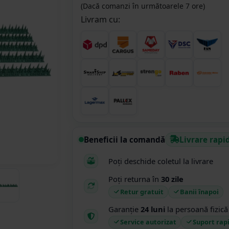
(Dacă comanzi în următoarele 7 ore)
Livram cu:
Beneficii la comandă
Livrare rapi
Poți deschide coletul la livrare
Poți returna în
30 zile
Retur gratuit
Banii înapoi
Garanție
24 luni
la persoană fizică
Service autorizat
Suport rap