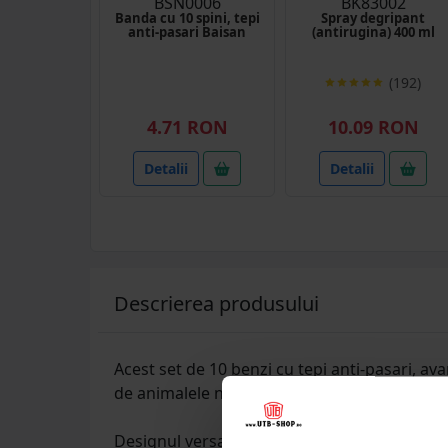
BSN0006
BK83002
Banda cu 10 spini, tepi
Spray degripant
anti-pasari Baisan
(antirugina) 400 ml
(192)
4.71 RON
10.09 RON
Detalii
Detalii
Descrierea produsului
Acest set de 10 benzi cu tepi anti-pasari, av
de animalele nedorite. Benzile sunt confecti
Designul versatil cu tepi de 12, 22 si 36 mm 