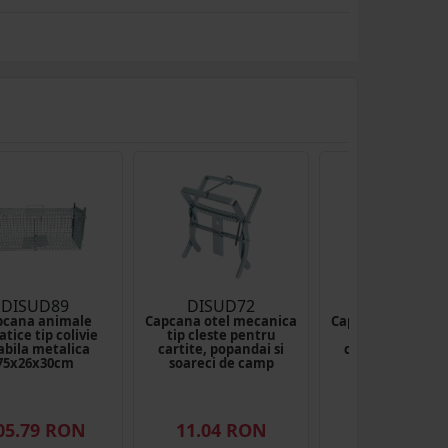
DISUD89
DISUD72
DISUD73
pcana animale
Capcana otel mecanica
Capcana otel mec
atice tip colivie
tip cleste pentru
tip cleste pen
abila metalica
cartite, popandai si
cartite, popanda
75x26x30cm
soareci de camp
soareci de ca
14x12x26cm
21x12x15cm
05.79 RON
11.04 RON
13.23 RO