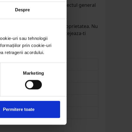
or de gradina, fara a afecta aspectul general
Despre
 si ecologica de a-ti proteja proprietatea. Nu
enzi cu tepi anti-pasari si protejeaza-ti
ookie-uri sau tehnologii
ormațiilor prin cookie-uri
ea retragerii acordului.
Marketing
Permitere toate