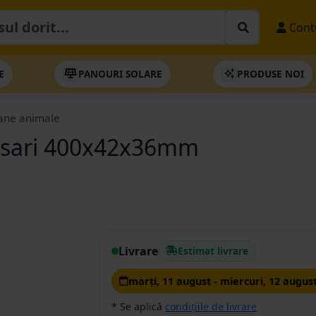
Cont
E
PANOURI SOLARE
PRODUSE NOI
ane animale
pasari 400x42x36mm
Livrare
Estimat livrare
marţi, 11 august - miercuri, 12 augus
* Se aplică
condițiile de livrare