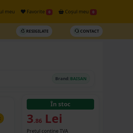
ul meu
Favorite
Coșul meu
0
0
RESIGILATE
CONTACT
Brand:
BAISAN
În stoc
3
Lei
t
.86
Prețul conține TVA