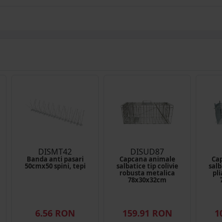
DISMT42
DISUD87
Banda anti pasari
Capcana animale
Ca
50cmx50 spini, tepi
salbatice tip colivie
salb
robusta metalica
pli
78x30x32cm
6.56 RON
159.91 RON
1