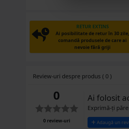
RETUR EXTINS
Ai posibilitate de retur în 30 zile
comandă produsele de care ai
nevoie fără griji
Review-uri despre produs ( 0 )
0
Ai folosit 
Exprimă-ți păre
0 review-uri
Adaugă un rev