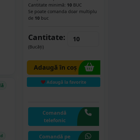
Cantitate minimă:
10
BUC
Se poate comanda doar multiplu
de
10
buc
Cantitate:
(Bucăți)
Adaugă în coș
Adaugă la favorite
dă
Comandă
telefonic
id
Comandă pe