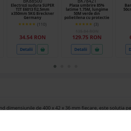
BK88500
BK78421
Electrozi sudura SUPER
Plasa umbrire 85%
Ban
TIT E6013 fi2,5mm
latime 1.75M, lungime
50cm
x350mm 5KG Breckner
50M verde din
Germany
polietilena cu protectie
UV
(110)
(3)
135.84 RON
34.54 RON
129.75 RON
Detalii
Detalii
D
and dimensiunile de 400 x 42 x 36 mm fiecare, este solutia pe
onate din PP de densitate mare, un material robust si durabil
permite o protectie eficienta impotriva unei varietati largi 