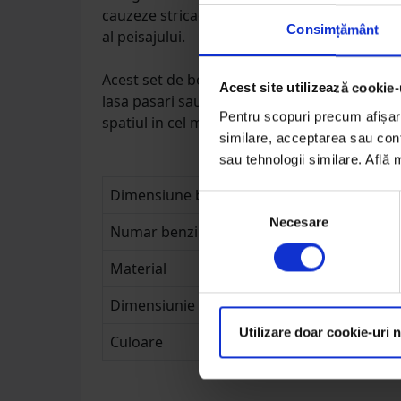
cauzeze stricaciuni. Benzile vin intr-o nuant
Consimțământ
al peisajului.
Acest set de benzi anti-pasari este usor de i
Acest site utilizează cookie-
lasa pasari sau animalele nedorite sa iti pertu
Pentru scopuri precum afișare
spatiul in cel mai eficient mod.
similare, acceptarea sau conti
sau tehnologii similare. Află
Dimensiune banda
Selecția
Necesare
consimțământului
Numar benzi
Material
Dimensiunie tepi
Utilizare doar cookie-uri 
Culoare