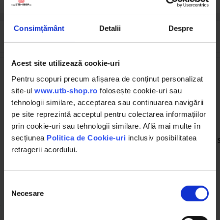
Consimțământ
Detalii
Despre
Cumpărate frecvent împreună
Acest site utilizează cookie-uri
Pentru scopuri precum afișarea de conținut personalizat
site-ul
www.utb-shop.ro
folosește cookie-uri sau
tehnologii similare, acceptarea sau continuarea navigării
pe site reprezintă acceptul pentru colectarea informațiilor
prin cookie-uri sau tehnologii similare. Află mai multe în
UTB101.31.089
BK83001
secțiunea
Politica de Cookie-uri
inclusiv posibilitatea
Plaz scurt A cu cioc 10 mm
Spray cu vaselina lichida
grosime
retragerii acordului.
(2)
(132)
Selecția
86.00 RON
13.05 RON
Necesare
consimțământului