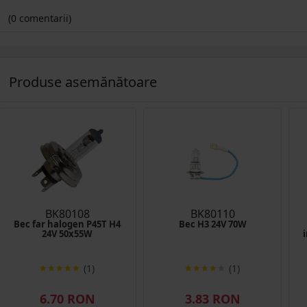
(0 comentarii)
Produse asemănătoare
BK80108
BK80110
Bec far halogen P45T H4
Bec H3 24V 70W
24V 50x55W
(1)
(1)
6.70 RON
3.83 RON