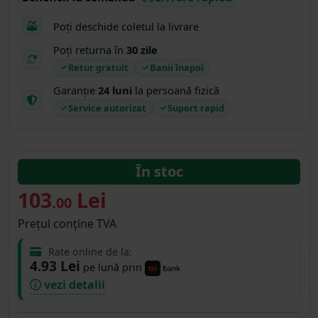
Poți deschide coletul la livrare
Poți returna în
30 zile
Retur gratuit
Banii înapoi
Garanție
24 luni
la persoană fizică
Service autorizat
Suport rapid
În stoc
103
Lei
.00
Prețul conține TVA
Rate online de la:
4.93 Lei
pe lună prin
vezi detalii