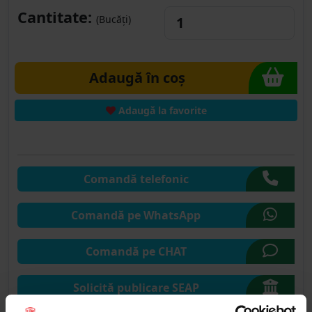
Cantitate:
(Bucăți)
Adaugă în coș
Adaugă la favorite
Comandă telefonic
Comandă pe WhatsApp
Comandă pe CHAT
Solicită publicare SEAP