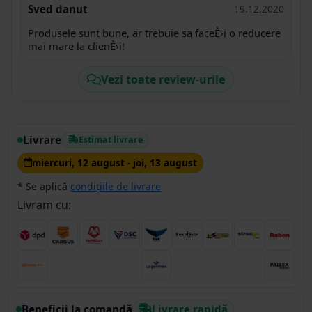
Sved danut
19.12.2020
Produsele sunt bune, ar trebuie sa faceÈ›i o reducere
mai mare la clienÈ›i!
Vezi toate review-urile
Livrare
Estimat livrare
miercuri, 12 august - joi, 13 august
* Se aplică
condițiile de livrare
Livram cu:
Beneficii la comandă
Livrare rapidă