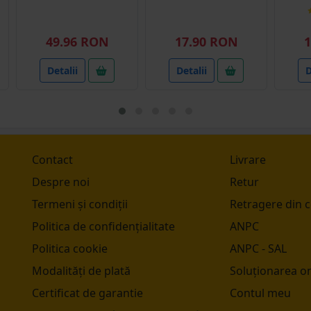
49.96 RON
17.90 RON
1
Detalii
Detalii
D
Contact
Livrare
Despre noi
Retur
Termeni și condiții
Retragere din 
Politica de confidențialitate
ANPC
Politica cookie
ANPC - SAL
Modalități de plată
Soluționarea onl
Certificat de garantie
Contul meu