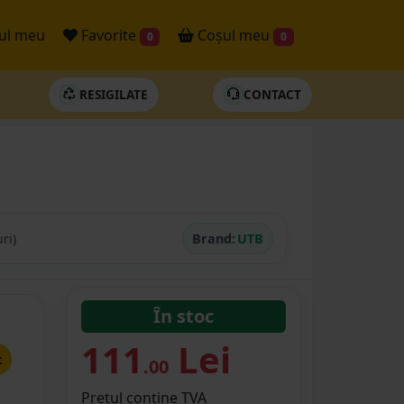
ul meu
Favorite
Coșul meu
0
0
RESIGILATE
CONTACT
ri)
Brand:
UTB
În stoc
111
Lei
t
.00
Prețul conține TVA