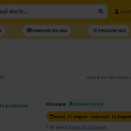
Cont
E
PANOURI SOLARE
PRODUSE NOI
61
Nota
5
din 5
(3 review-u
Livrare
Estimat livrare
ate produsele
marţi, 11 august - miercuri, 12 augus
* Se aplică
condițiile de livrare