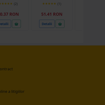
(2)
(1)
0.37 RON
51.41 RON
58.91 RO
etalii
Detalii
Detalii
contract
ine a litigiilor