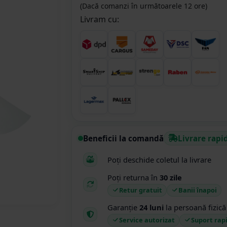
(Dacă comanzi în următoarele 12 ore)
Livram cu:
Beneficii la comandă
Livrare rapi
Poți deschide coletul la livrare
Poți returna în
30 zile
Retur gratuit
Banii înapoi
Garanție
24 luni
la persoană fizică
Service autorizat
Suport rap