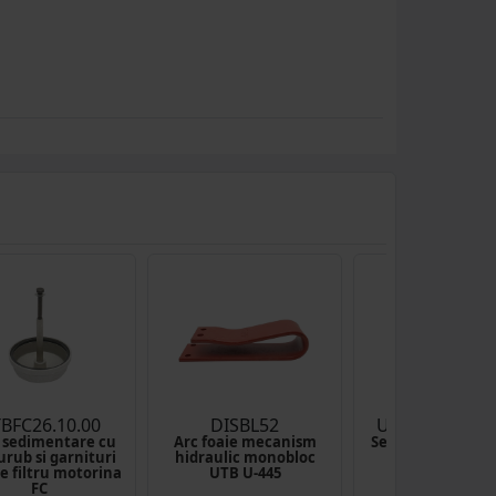
BFC26.10.00
DISBL52
UTB40.37.057
 sedimentare cu
Arc foaie mecanism
Set cablaj greu U
surub si garnituri
hidraulic monobloc
445
e filtru motorina
UTB U-445
FC