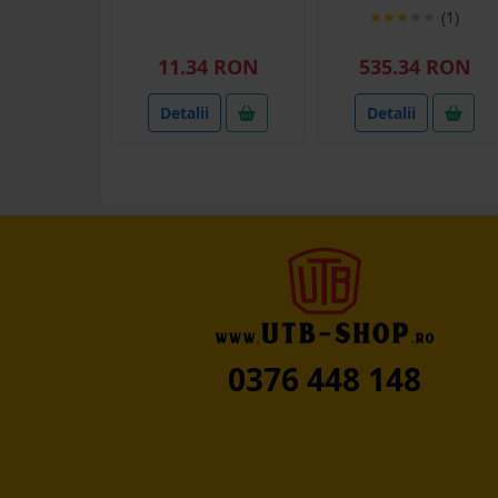
(1)
11.34 RON
535.34 RON
Detalii
Detalii
0376 448 148