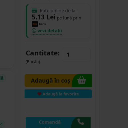
Rate online de la:
5.13 Lei
pe lună prin
vezi detalii
Cantitate:
(Bucăți)
dă
Adaugă în coș
Adaugă la favorite
Comandă
id