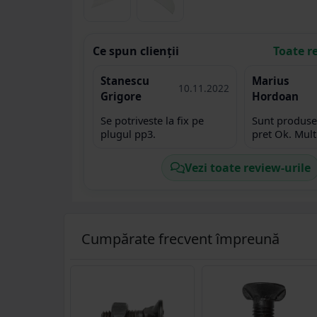
Ce spun clienții
Toate r
Stanescu
Marius
10.11.2022
Grigore
Hordoan
Se potriveste la fix pe
Sunt produse
plugul pp3.
pret Ok. 
Vezi toate review-urile
Cumpărate frecvent împreună