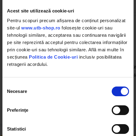
Cumpărate frecvent împreună
Acest site utilizează cookie-uri
Pentru scopuri precum afișarea de conținut personalizat
site-ul
www.utb-shop.ro
folosește cookie-uri sau
tehnologii similare, acceptarea sau continuarea navigării
pe site reprezintă acceptul pentru colectarea informațiilor
prin cookie-uri sau tehnologii similare. Află mai multe în
secțiunea
Politica de Cookie-uri
inclusiv posibilitatea
BK87541
BK87694
retragerii acordului.
Izolator inelar PP ECO
Cheie pentru infiletat
I
negru mat pentru fir gard
izolatori gard electric
electric Breckner Germany
Breckner Germany
el
Selecția
(14)
(6)
Necesare
consimțământului
0.46 RON
2.75 RON
Preferinţe
Statistici