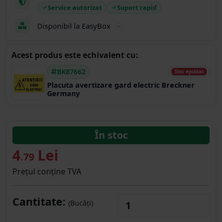
Service autorizat
Suport rapid
Disponibil la EasyBox
Acest produs este echivalent cu:
BK87662
Stoc epuizat
Placuta avertizare gard electric Breckner
Germany
În stoc
4
Lei
.79
Prețul conține TVA
Cantitate:
(Bucăți)