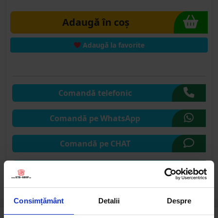
Adaugă în coș
Adaugă la favorite
Comandă telefonic
Comandă pe WhatsApp
Comandă pe CHAT
Solicită publicare SEAP
Consimțământ
Detalii
Despre