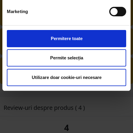
RETUR EXTINS
Marketing
Ai posibilitate de retur în 30 zile, comandă
produsele de care ai nevoie fără griji
DESCHIDERE COLET
Permitere toate
La livrare, verifici produsele împreună cu
șoferul înainte de a face plata
Permite selecția
PRODUSE DIN STOC
Livrăm rapid, avem toate produsele în
depozitul nostru din Arad
Utilizare doar cookie-uri necesare
Review-uri despre produs ( 4 )
4