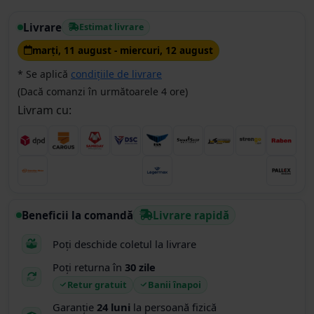
Livrare
Estimat livrare
marţi, 11 august - miercuri, 12 august
* Se aplică
condițiile de livrare
(Dacă comanzi în următoarele 4 ore)
Livram cu:
Beneficii la comandă
Livrare rapidă
Poți deschide coletul la livrare
Poți returna în
30 zile
Retur gratuit
Banii înapoi
Garanție
24 luni
la persoană fizică