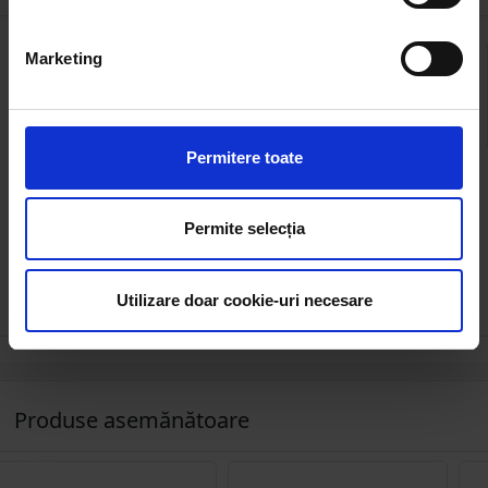
0
Marketing
0 review-uri
Permitere toate
Ai folosit acest produs?
Exprimă-ți părerea și spune-le și altora despre
Permite selecția
experiența ta cu acest produs.
Adaugă un review
Utilizare doar cookie-uri necesare
Produse asemănătoare