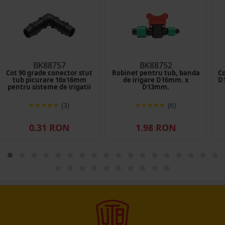
BK88757
BK88752
Cot 90 grade conector stut
Robinet pentru tub, banda
Co
tub picurare 16x16mm
de irigare D16mm. x
D
pentru sisteme de irigatii
D13mm.
(3)
(6)
0.31 RON
1.98 RON