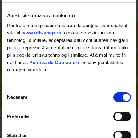
Acest site utilizează cookie-uri
Pentru scopuri precum afișarea de conținut personalizat
RETUR EXTINS
site-ul
www.utb-shop.ro
folosește cookie-uri sau
Ai posibilitate de retur în 30 zile, comandă
tehnologii similare, acceptarea sau continuarea navigării
produsele de care ai nevoie fără griji
pe site reprezintă acceptul pentru colectarea informațiilor
prin cookie-uri sau tehnologii similare. Află mai multe în
DESCHIDERE COLET
secțiunea
Politica de Cookie-uri
inclusiv posibilitatea
La livrare, verifici produsele împreună cu
retragerii acordului.
șoferul înainte de a face plata
PRODUSE DIN STOC
Selecția
Livrăm rapid, avem toate produsele în
Necesare
consimțământului
depozitul nostru din Arad
Preferinţe
Review-uri despre produs ( 0 )
Statistici