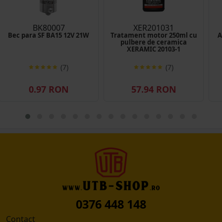
BK80007
XER201031
Bec para SF BA15 12V 21W
Tratament motor 250ml cu
A
pulbere de ceramica
XERAMIC 20103-1
(7)
(7)
0.97 RON
57.94 RON
0376 448 148
Contact