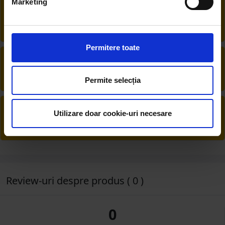
Marketing
RETUR EXTINS
Ai posibilitate de retur în 30 zile, comandă
produsele de care ai nevoie fără griji
Permitere toate
DESCHIDERE COLET
La livrare, verifici produsele împreună cu
șoferul înainte de a face plata
Permite selecția
PRODUSE DIN STOC
Utilizare doar cookie-uri necesare
Livrăm rapid, avem toate produsele în
depozitul nostru din Arad
Review-uri despre produs ( 0 )
0