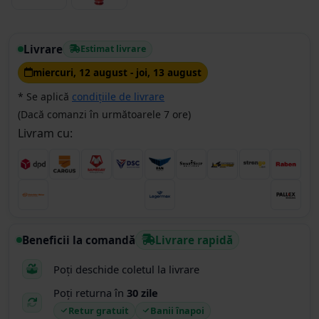
Livrare
Estimat livrare
miercuri, 12 august - joi, 13 august
* Se aplică
condițiile de livrare
(Dacă comanzi în următoarele 7 ore)
Livram cu:
Beneficii la comandă
Livrare rapidă
Poți deschide coletul la livrare
Poți returna în
30 zile
Retur gratuit
Banii înapoi