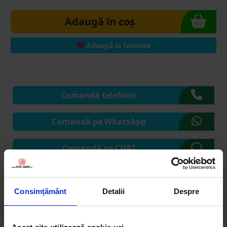
Adaugă în coș
Adaugă la favorite
Comandă telefonic
Comandă pe WhatsApp
Comandă pe CHAT
Solicită publicare SEAP
Consimțământ
Detalii
Despre