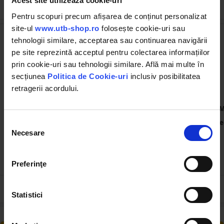
Acest site utilizează cookie-uri
Cumpărate frecvent împreună
Pentru scopuri precum afișarea de conținut personalizat
site-ul
www.utb-shop.ro
folosește cookie-uri sau
tehnologii similare, acceptarea sau continuarea navigării
pe site reprezintă acceptul pentru colectarea informațiilor
prin cookie-uri sau tehnologii similare. Află mai multe în
secțiunea
Politica de Cookie-uri
inclusiv posibilitatea
retragerii acordului.
UTB38.42.217
UTB31.17.015
Ax intermediar priza
Ax intermediar priza U-650
M
putere UTB U-650 38.42.217
31.17.015
(31.42.101)
re
Selecția
Necesare
consimțământului
(1)
126.69 RON
85.00 RON
Preferinţe
Statistici