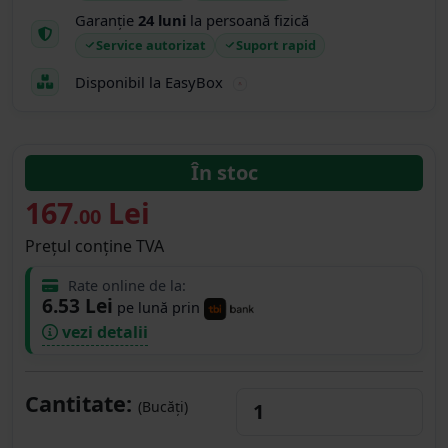
Garanție
24 luni
la persoană fizică
Service autorizat
Suport rapid
Disponibil la EasyBox
În stoc
167
Lei
.00
Prețul conține TVA
Rate online de la:
6.53 Lei
pe lună prin
vezi detalii
Cantitate:
(Bucăți)