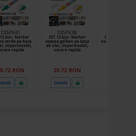
DISPK41
DISPK38
FOX039
 12 buc. Marker
SET 12 buc. Marker
Spray vopsea M
ea verde pe baza
vopsea galben pe baza
negru lucios 039 
ei, impermeabil,
de ulei, impermeabil,
scare rapida
uscare rapida
(81
0.72 RON
20.72 RON
10.05 RO
etalii
Detalii
Detalii