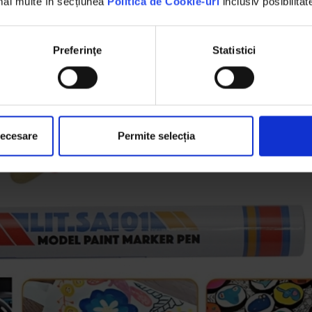
 mai multe în secțiunea
Politica de Cookie-uri
inclusiv posibilitat
Preferinţe
Statistici
necesare
Permite selecția