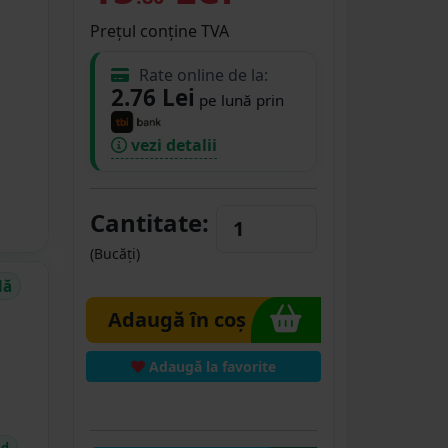
Prețul conține TVA
Rate online de la:
2.76 Lei
pe lună prin
vezi detalii
Cantitate:
(Bucăți)
dă
Adaugă în coș
Adaugă la favorite
id