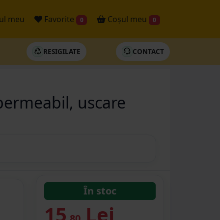
ul meu
Favorite
Coșul meu
0
0
RESIGILATE
CONTACT
permeabil, uscare
În stoc
15
Lei
.80