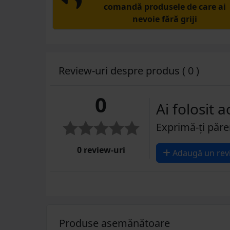
comandă produsele de care ai
nevoie fără griji
Review-uri despre produs ( 0 )
0
Ai folosit 
Exprimă-ți păre
0 review-uri
Adaugă un rev
Produse asemănătoare