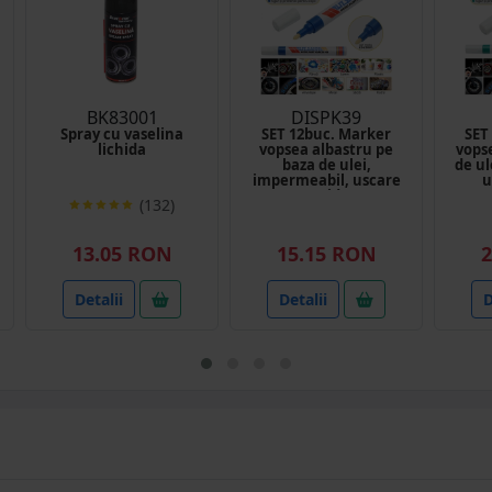
BK83001
DISPK39
Spray cu vaselina
SET 12buc. Marker
SET
lichida
vopsea albastru pe
vops
baza de ulei,
de ul
impermeabil, uscare
u
rapida
(132)
13.05 RON
15.15 RON
2
Detalii
Detalii
D