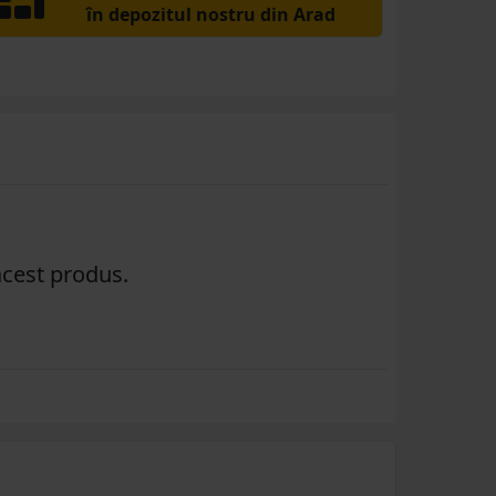
în depozitul nostru din Arad
acest produs.