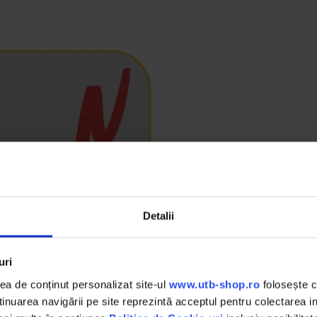
Detalii
uri
a de conținut personalizat site-ul
www.utb-shop.ro
folosește c
nuarea navigării pe site reprezintă acceptul pentru colectarea inf