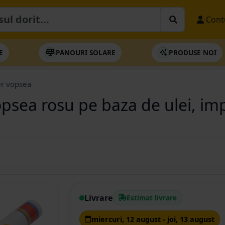
Cont
E
PANOURI SOLARE
PRODUSE NOI
r vopsea
psea rosu pe baza de ulei, im
Livrare
Estimat livrare
miercuri, 12 august - joi, 13 august