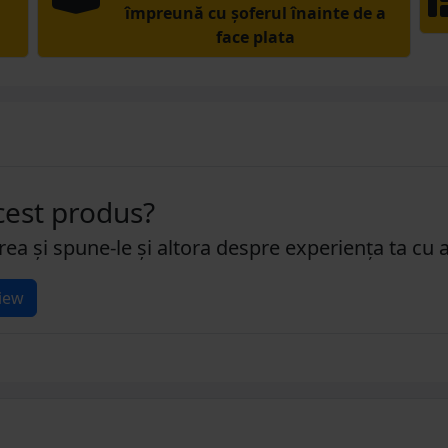
împreună cu șoferul înainte de a
face plata
acest produs?
rea și spune-le și altora despre experiența ta cu 
iew