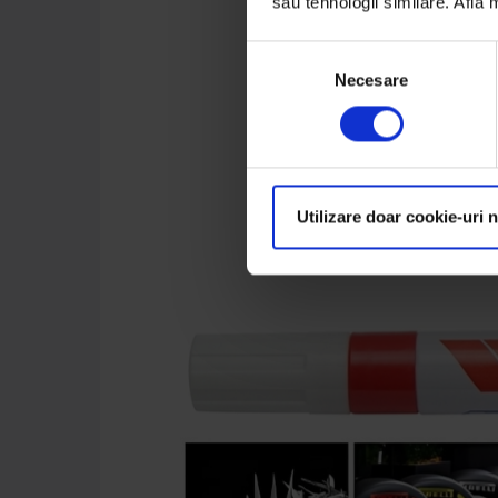
sau tehnologii similare. Află
Selecția
Necesare
consimțământului
Utilizare doar cookie-uri 