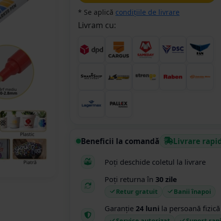
* Se aplică
condițiile de livrare
Livram cu:
Beneficii la comandă
Livrare rapi
Poți deschide coletul la livrare
Poți returna în
30 zile
Retur gratuit
Banii înapoi
Garanție
24 luni
la persoană fizică
Service autorizat
Suport rap