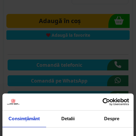
Adaugă în coș
Adaugă la favorite
Comandă telefonic
Comandă pe WhatsApp
Comandă pe CHAT
Solicită publicare SEAP
Consimțământ
Detalii
Despre