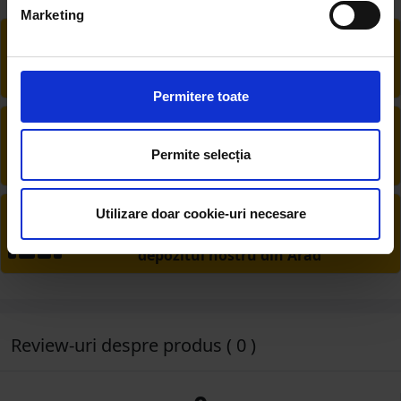
Marketing
RETUR EXTINS
Ai posibilitate de retur în 30 zile, comandă
produsele de care ai nevoie fără griji
Permitere toate
DESCHIDERE COLET
La livrare, verifici produsele împreună cu
Permite selecția
șoferul înainte de a face plata
PRODUSE DIN STOC
Utilizare doar cookie-uri necesare
Livrăm rapid, avem toate produsele în
depozitul nostru din Arad
Review-uri despre produs ( 0 )