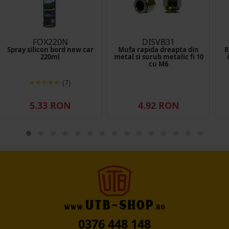
FOX220N
DISVB31
Spray silicon bord new car
Mufa rapida dreapta din
R
220ml
metal si surub metalic fi 10
cu M6
(7)
5.33 RON
4.92 RON
0376 448 148