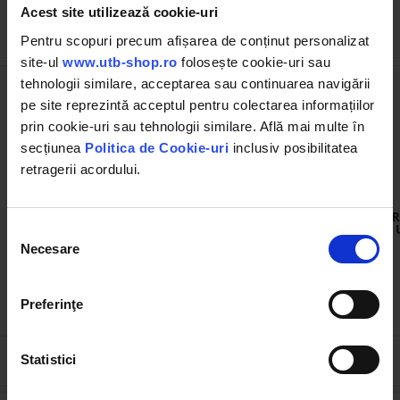
Acest site utilizează cookie-uri
Cumpărate frecvent împreună
Pentru scopuri precum afișarea de conținut personalizat
site-ul
www.utb-shop.ro
folosește cookie-uri sau
tehnologii similare, acceptarea sau continuarea navigării
pe site reprezintă acceptul pentru colectarea informațiilor
prin cookie-uri sau tehnologii similare. Află mai multe în
secțiunea
Politica de Cookie-uri
inclusiv posibilitatea
retragerii acordului.
UTB40.17.114
DISBH69
Inel sincronizator U-445 si
Lamela arc barcuta U-445 (4
R
Fiat
trepte)
Selecția
Necesare
consimțământului
Preferinţe
28.00 RON
1.67 RON
Statistici