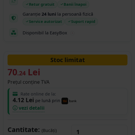
Retur gratuit
Banii înapoi
Garanție
24 luni
la persoană fizică
Service autorizat
Suport rapid
Disponibil la EasyBox
Stoc limitat
70
Lei
.24
Prețul conține TVA
Rate online de la:
4.12 Lei
pe lună prin
vezi detalii
Cantitate:
(Bucăți)