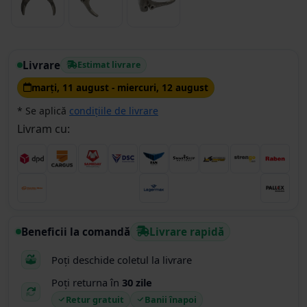
Livrare
Estimat livrare
marţi, 11 august - miercuri, 12 august
* Se aplică
condițiile de livrare
Livram cu:
Beneficii la comandă
Livrare rapidă
Poți deschide coletul la livrare
Poți returna în
30 zile
Retur gratuit
Banii înapoi