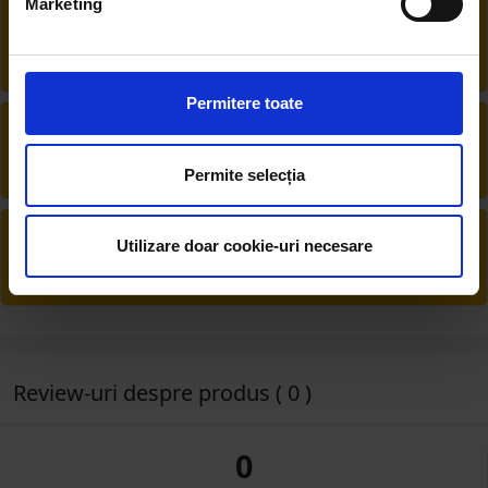
Marketing
RETUR EXTINS
Ai posibilitate de retur în 30 zile, comandă
produsele de care ai nevoie fără griji
Permitere toate
DESCHIDERE COLET
La livrare, verifici produsele împreună cu
șoferul înainte de a face plata
Permite selecția
PRODUSE DIN STOC
Utilizare doar cookie-uri necesare
Livrăm rapid, avem toate produsele în
depozitul nostru din Arad
Review-uri despre produs ( 0 )
0