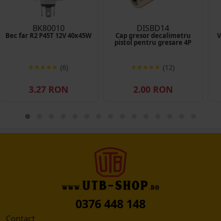
BK80010
DISBD14
Bec far R2 P45T 12V 40x45W
Cap gresor decalimetru
V
pistol pentru gresare 4P
(6)
(12)
3.27 RON
2.00 RON
0376 448 148
Contact