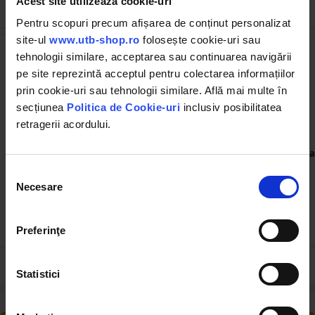
Acest site utilizează cookie-uri
Cumpărate frecvent împreună
Pentru scopuri precum afișarea de conținut personalizat
site-ul
www.utb-shop.ro
folosește cookie-uri sau
tehnologii similare, acceptarea sau continuarea navigării
pe site reprezintă acceptul pentru colectarea informațiilor
prin cookie-uri sau tehnologii similare. Află mai multe în
secțiunea
Politica de Cookie-uri
inclusiv posibilitatea
retragerii acordului.
UTB40.17.114
UTB40.17.019
Inel sincronizator U-445 si
Furca cutie viteze treptele
La
Fiat
2 cu 3 U-445
Selecția
Necesare
consimțământului
(1)
28.00 RON
31.00 RON
Preferinţe
Statistici