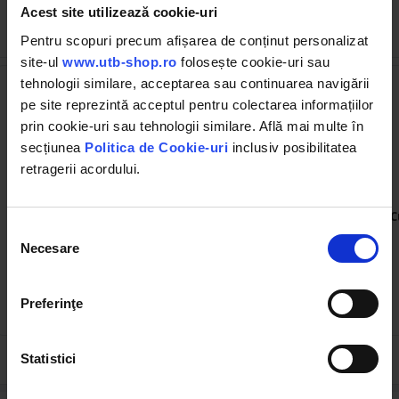
Acest site utilizează cookie-uri
Cumpărate frecvent împreună
Pentru scopuri precum afișarea de conținut personalizat
site-ul
www.utb-shop.ro
folosește cookie-uri sau
tehnologii similare, acceptarea sau continuarea navigării
pe site reprezintă acceptul pentru colectarea informațiilor
prin cookie-uri sau tehnologii similare. Află mai multe în
secțiunea
Politica de Cookie-uri
inclusiv posibilitatea
retragerii acordului.
UTBP1224.00
BK69017
Buton starter 12/24V
Lampa 16 LED-uri 10-60V
C
48W unghi de radiere 60
Selecția
patrat Breckner Germany
Necesare
consimțământului
(13)
(17)
Preferinţe
8.50 RON
29.98 RON
Statistici