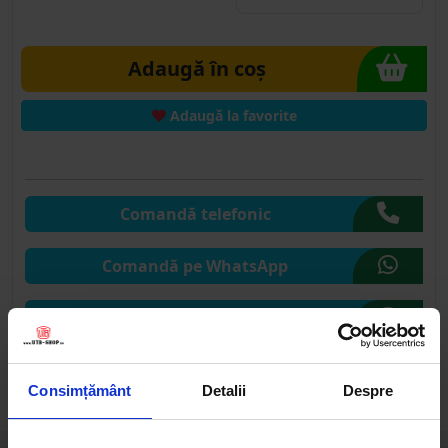
Adaugă în coș
Adaugă la favorite
Comandă telefonic
Comandă pe WhatsApp
Comandă pe CHAT
Solicită publicare SEAP
Consimțământ
Detalii
Despre