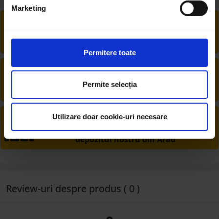
Marketing
RETUR EXTINS
Ai posibilitate de retur în 30 zile, comandă
produsele de care ai nevoie fără griji
Permitere toate
DESCHIDERE COLET
La livrare, verifici produsele împreună cu
Permite selecția
șoferul înainte de a face plata
PRODUSE DIN STOC
Utilizare doar cookie-uri necesare
Livrăm rapid, avem toate produsele în
depozitul nostru din Arad
Review-uri despre produs ( 0 )