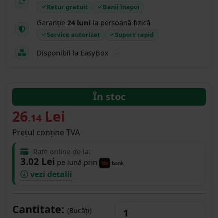
Retur gratuit
Banii înapoi
Garanție
24 luni
la persoană fizică
Service autorizat
Suport rapid
Disponibil la EasyBox
În stoc
26
Lei
.14
Prețul conține TVA
Rate online de la:
3.02 Lei
pe lună prin
vezi detalii
Cantitate:
(Bucăți)