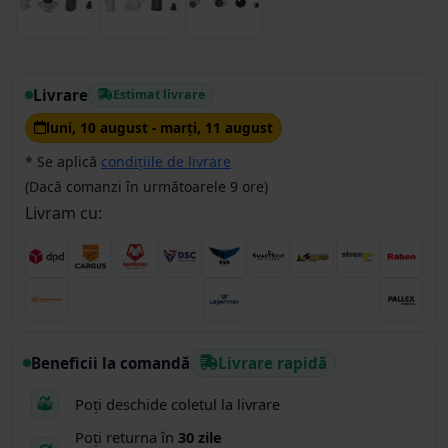
Livrare
Estimat livrare
luni, 10 august - marţi, 11 august
* Se aplică
condițiile de livrare
(Dacă comanzi în următoarele 9 ore)
Livram cu:
Beneficii la comandă
Livrare rapidă
Poți deschide coletul la livrare
Poți returna în
30 zile