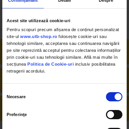
Consimțământ
Detalii
Despre
7.75 RON
7.00 RON
Acest site utilizează cookie-uri
Pentru scopuri precum afișarea de conținut personalizat
site-ul
www.utb-shop.ro
folosește cookie-uri sau
tehnologii similare, acceptarea sau continuarea navigării
RETUR EXTINS
pe site reprezintă acceptul pentru colectarea informațiilor
Ai posibilitate de retur în 30 zile, comandă
prin cookie-uri sau tehnologii similare. Află mai multe în
produsele de care ai nevoie fără griji
secțiunea
Politica de Cookie-uri
inclusiv posibilitatea
retragerii acordului.
DESCHIDERE COLET
La livrare, verifici produsele împreună cu
șoferul înainte de a face plata
Selecția
Necesare
consimțământului
PRODUSE DIN STOC
Livrăm rapid, avem toate produsele în
depozitul nostru din Arad
Preferinţe