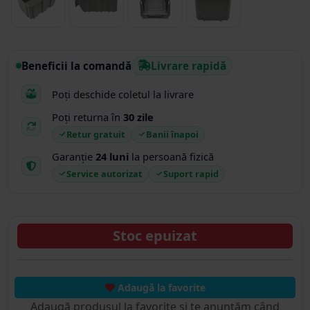
Beneficii la comandă
Livrare rapidă
Poți deschide coletul la livrare
Poți returna în
30 zile
Retur gratuit
Banii înapoi
Garanție
24 luni
la persoană fizică
Service autorizat
Suport rapid
Stoc epuizat
Adaugă la favorite
Adaugă produsul la favorite și te anunțăm când