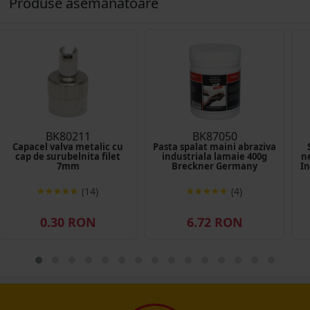
Produse asemănătoare
BK80211
BK87050
Capacel valva metalic cu
Pasta spalat maini abraziva
cap de surubelnita filet
industriala lamaie 400g
n
7mm
Breckner Germany
In
(14)
(4)
0.30 RON
6.72 RON