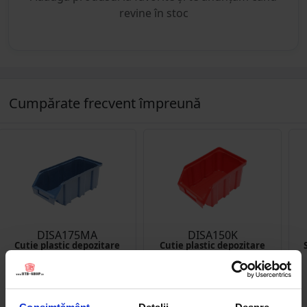
revine în stoc
Cumpărate frecvent împreună
DISA175MA
DISA150K
Cutie plastic depozitare
Cutie plastic depozitare
103x230x95mm albastra
105x170x95mm rosie