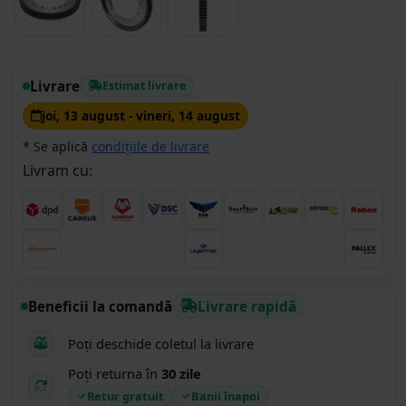
Livrare
Estimat livrare
joi, 13 august - vineri, 14 august
* Se aplică
condițiile de livrare
Livram cu:
Beneficii la comandă
Livrare rapidă
Poți deschide coletul la livrare
Poți returna în
30 zile
Retur gratuit
Banii înapoi