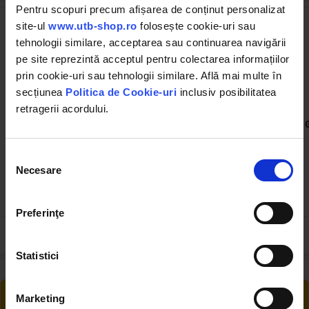
Pentru scopuri precum afișarea de conținut personalizat
site-ul
www.utb-shop.ro
folosește cookie-uri sau
tehnologii similare, acceptarea sau continuarea navigării
pe site reprezintă acceptul pentru colectarea informațiilor
prin cookie-uri sau tehnologii similare. Află mai multe în
secțiunea
Politica de Cookie-uri
inclusiv posibilitatea
retragerii acordului.
UTB31.24.103
UTB115.08.030
Pinion transmisie finala
Filtru ulei UTB U-650 si
UTB U-650
Saviem
Selecția
(3)
(26)
Necesare
consimțământului
138.41 RON
16.36 RON
Preferinţe
Statistici
RETUR EXTINS
Marketing