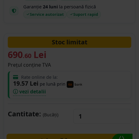
Garanție
24 luni
la persoană fizică
Service autorizat
Suport rapid
Stoc limitat
690
Lei
.60
Prețul conține TVA
Rate online de la:
19.57 Lei
pe lună prin
vezi detalii
Cantitate:
(Bucăți)