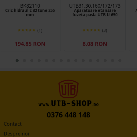
BK82110
UTB31.30.160/172/173
Cric hidraulic 32 tone 255
Aparatoare etansare
mm
fuzeta pasla UTB U-650
(1)
(3)
194.85 RON
8.08 RON
0376 448 148
Contact
Despre noi