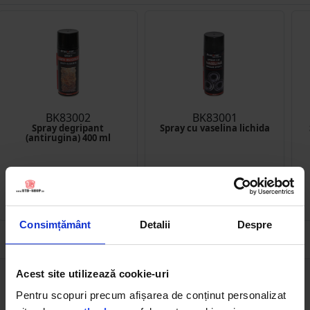
BK83002
BK83001
Spray degripant
Spray cu vaselina lichida
(antirugina) 400 ml
(192)
(132)
10.09 RON
13.05 RON
Consimțământ
Detalii
Despre
Acest site utilizează cookie-uri
Descrierea produsului
Pentru scopuri precum afișarea de conținut personalizat