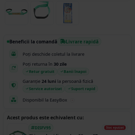
Beneficii la comandă
Livrare rapidă
Poți deschide coletul la livrare
Poți returna în
30 zile
Retur gratuit
Banii înapoi
Garanție
24 luni
la persoană fizică
Service autorizat
Suport rapid
Disponibil la EasyBox
Acest produs este echivalent cu:
DISFV95
Stoc epuizat