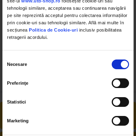
site-ul
www.utb-shop.ro
folosește cookie-uri sau
tehnologii similare, acceptarea sau continuarea navigării
Chinga de ridicare specificatii:
pe site reprezintă acceptul pentru colectarea informațiilor
prin cookie-uri sau tehnologii similare. Află mai multe în
Greutate maxima suportata
2 T
secțiunea
Politica de Cookie-uri
inclusiv posibilitatea
retragerii acordului.
Lungime
1 m
Latime
50 mm
Selecția
Necesare
consimțământului
Preferinţe
Statistici
RETUR EXTINS
Ai posibilitate de retur în 30 zile, comandă
Marketing
produsele de care ai nevoie fără griji