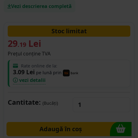
Vezi descrierea completă
Stoc limitat
29
Lei
.19
Prețul conține TVA
Rate online de la:
3.09 Lei
pe lună prin
vezi detalii
Cantitate:
(Bucăți)
Adaugă în coș