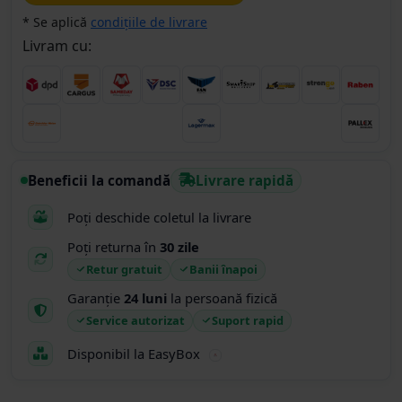
* Se aplică
condițiile de livrare
Livram cu:
Beneficii la comandă
Livrare rapidă
Poți deschide coletul la livrare
Poți returna în
30 zile
Retur gratuit
Banii înapoi
Garanție
24 luni
la persoană fizică
Service autorizat
Suport rapid
Disponibil la EasyBox