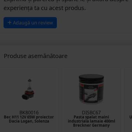
experiența ta cu acest produs.
Adaugă un review
Produse asemănătoare
BK80016
DISBC67
Bec H11 12V 65W proiector
Pasta spalat maini
U
Dacia Logan, Solenza
industriala lamaie 400ml
Breckner Germany