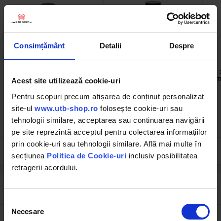
Consimțământ
Detalii
Despre
BK83001
BK83000
Spray cu vaselina lichida
Spray curatat contacte
electrice 400ml
m
Acest site utilizează cookie-uri
Pentru scopuri precum afișarea de conținut personalizat
(132)
(74)
site-ul
www.utb-shop.ro
folosește cookie-uri sau
tehnologii similare, acceptarea sau continuarea navigării
13.05 RON
10.48 RON
pe site reprezintă acceptul pentru colectarea informațiilor
prin cookie-uri sau tehnologii similare. Află mai multe în
secțiunea
Politica de Cookie-uri
inclusiv posibilitatea
retragerii acordului.
Descrierea produsului
Selecția
Necesare
consimțământului