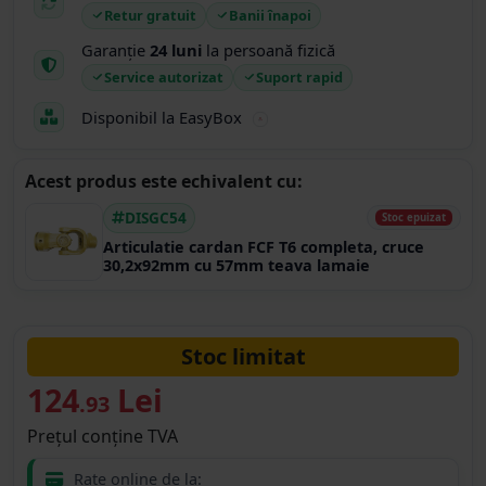
Retur gratuit
Banii înapoi
Garanție
24 luni
la persoană fizică
Service autorizat
Suport rapid
Disponibil la EasyBox
Acest produs este echivalent cu:
DISGC54
Stoc epuizat
Articulatie cardan FCF T6 completa, cruce
30,2x92mm cu 57mm teava lamaie
Stoc limitat
124
Lei
.93
Prețul conține TVA
Rate online de la: