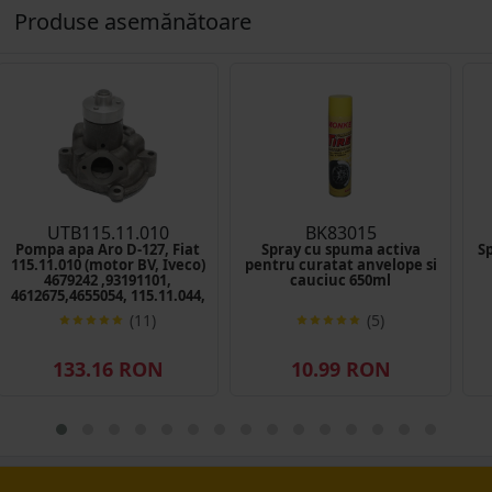
Produse asemănătoare
UTB115.11.010
BK83015
Pompa apa Aro D-127, Fiat
Spray cu spuma activa
Sp
115.11.010 (motor BV, Iveco)
pentru curatat anvelope si
4679242 ,93191101,
cauciuc 650ml
4612675,4655054, 115.11.044,
82847745, 87569334,4603885,
(11)
(5)
4612465, 4639182
133.16 RON
10.99 RON