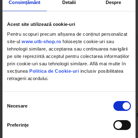
Consimțământ
Detalii
Despre
Solicită publicare SEAP
Acest site utilizează cookie-uri
Pentru scopuri precum afișarea de conținut personalizat
site-ul
www.utb-shop.ro
folosește cookie-uri sau
tehnologii similare, acceptarea sau continuarea navigării
Cumpărate frecvent împreună
pe site reprezintă acceptul pentru colectarea informațiilor
prin cookie-uri sau tehnologii similare. Află mai multe în
secțiunea
Politica de Cookie-uri
inclusiv posibilitatea
retragerii acordului.
Selecția
Necesare
consimțământului
UTBTB27
UTBGC49
Articulatie Cardan FCF
Articulatie cardan FCF T2
cardan coasa T4 (27x75)
completa, cruce
pentru teava triunghiulara
23,8x61,3mm cu 29mm
Preferinţe
teava triunghiulara