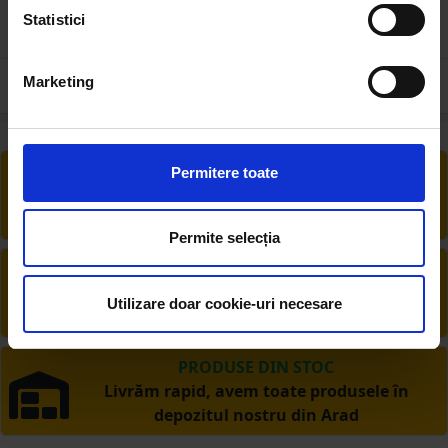
Statistici
83.22 RON
67.50 RON
Marketing
RETUR EXTINS
Permitere toate
Ai posibilitate de retur în 30 zile, comandă
produsele de care ai nevoie fără griji
Permite selecția
DESCHIDERE COLET
La livrare, verifici produsele împreună cu
Utilizare doar cookie-uri necesare
șoferul înainte de a face plata
PRODUSE DIN STOC
Livrăm rapid, avem toate produsele în
depozitul nostru din Arad