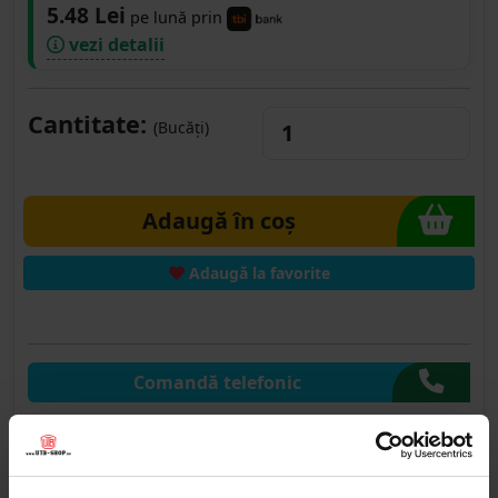
5.48 Lei
pe lună prin
vezi detalii
Cantitate:
(Bucăți)
Adaugă în coș
Adaugă la favorite
Comandă telefonic
Comandă pe WhatsApp
Comandă pe CHAT