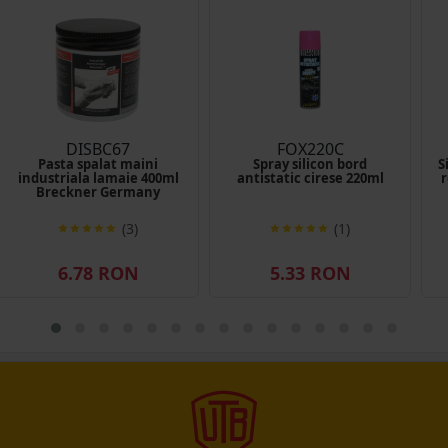
DISBC67
FOX220C
Pasta spalat maini
Spray silicon bord
S
industriala lamaie 400ml
antistatic cirese 220ml
r
Breckner Germany
(3)
(1)
6.78 RON
5.33 RON