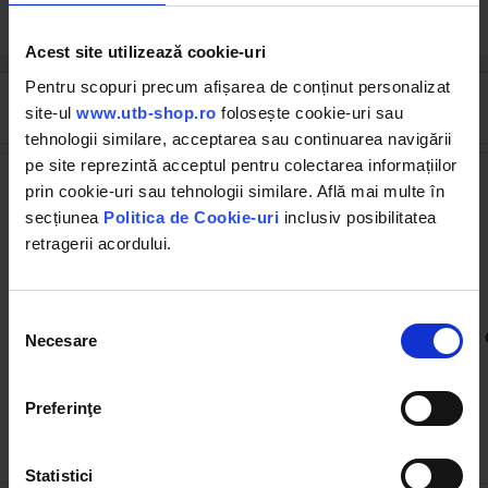
Acest site utilizează cookie-uri
Pentru scopuri precum afișarea de conținut personalizat
Cumpărate frecvent împreună
site-ul
www.utb-shop.ro
folosește cookie-uri sau
tehnologii similare, acceptarea sau continuarea navigării
pe site reprezintă acceptul pentru colectarea informațiilor
prin cookie-uri sau tehnologii similare. Află mai multe în
secțiunea
Politica de Cookie-uri
inclusiv posibilitatea
retragerii acordului.
Selecția
UTB103.01.131
UTB103.01.090S
Semicuzineti etansare
Cuzineti U-650 palier STD
Necesare
consimțământului
standard pentru arborele
103.01.090 standard
motor U-650 /set
(1)
Preferinţe
22.00 RON
65.56 RON
Statistici