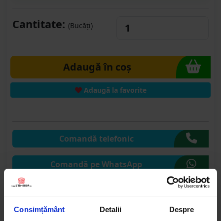
Cantitate:
(Bucăți)
Adaugă în coș
Adaugă la favorite
Comandă telefonic
Comandă pe WhatsApp
Comandă pe CHAT
Consimțământ
Detalii
Despre
Solicită publicare SEAP