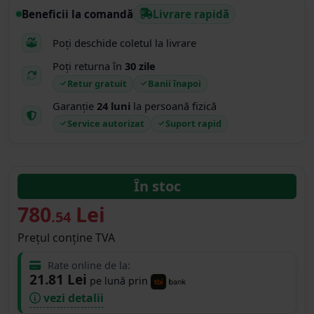
Beneficii la comandă
Livrare rapidă
Poți deschide coletul la livrare
Poți returna în
30 zile
Retur gratuit
Banii înapoi
Garanție
24 luni
la persoană fizică
Service autorizat
Suport rapid
În stoc
780
Lei
.54
Prețul conține TVA
Rate online de la:
21.81 Lei
pe lună prin
vezi detalii