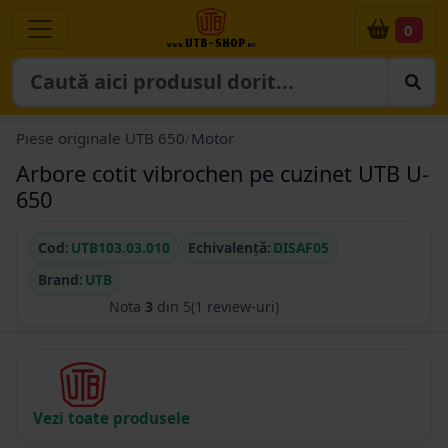
0
Piese originale UTB 650
/
Motor
Arbore cotit vibrochen pe cuzinet UTB U-
650
Cod:
UTB103.03.010
Echivalență:
DISAF05
Brand:
UTB
Nota
3
din 5
(1 review-uri)
Vezi toate produsele