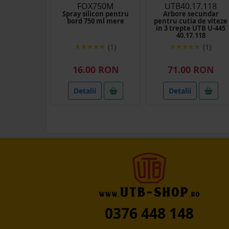
FOX750M
UTB40.17.118
Spray silicon pentru
Arbore secundar
bord 750 ml mere
pentru cutia de viteze
in 3 trepte UTB U-445
40.17.118
(1)
(1)
16.00 RON
71.00 RON
Detalii
Detalii
0376 448 148