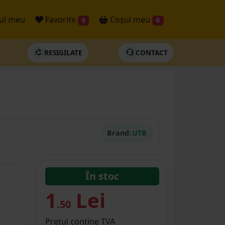
ul meu
Favorite
Coșul meu
0
0
RESIGILATE
CONTACT
Brand:
UTB
În stoc
1
Lei
.50
Prețul conține TVA