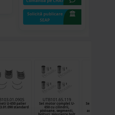
Comandă pe CHAT
Solicită publicare
SEAP
B103.01.090S
UTB101.65.119
UTB103.01.1
neti U-650 palier
Set motor complet U-
Semicuzineti eta
3.01.090 standard
650 cu cilindrii,
standard pent
pistoane, segmenti,
arborele motor 
bolturi, sigurante bolt
/set