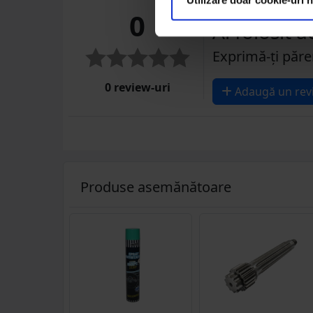
0
Ai folosit 
Exprimă-ți păre
0 review-uri
Adaugă un rev
Produse asemănătoare