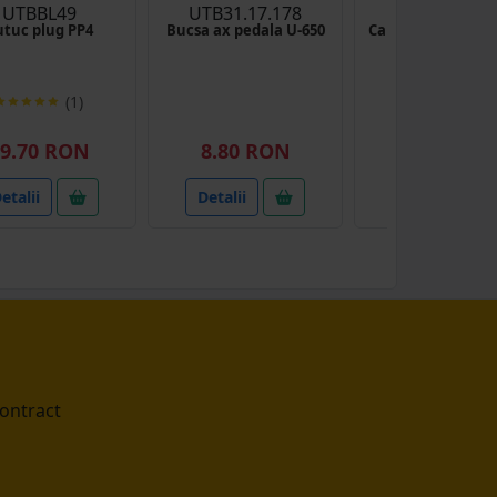
UTBBL49
UTB31.17.178
UTB31.31.1
tuc plug PP4
Bucsa ax pedala U-650
Capac butuc roata
U-650
(1)
(2)
9.70 RON
8.80 RON
4.80 RON
etalii
Detalii
Detalii
contract