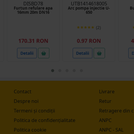
DISBD78
UTB1414618005
Furtun refulare apa
Arc pompa injectie U-
Bu
16mm 20m DN16
650
(2)
170.31 RON
0.97 RON
4
Detalii
Detalii
D
Contact
Livrare
Despre noi
Retur
Termeni și condiții
Retragere din 
Politica de confidențialitate
ANPC
Politica cookie
ANPC - SAL