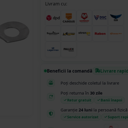
Livram cu:
Beneficii la comandă
Livrare rapi
Poți deschide coletul la livrare
Poți returna în
30 zile
Retur gratuit
Banii înapoi
Garanție
24 luni
la persoană fizică
Service autorizat
Suport rap