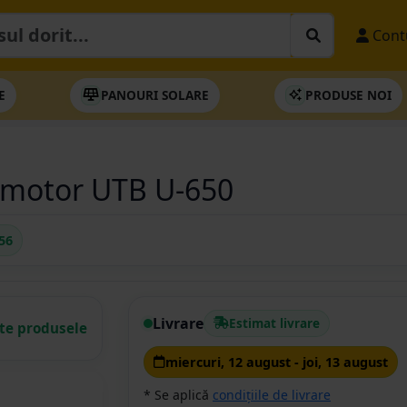
Cont
E
PANOURI SOLARE
PRODUSE NOI
c motor UTB U-650
56
Livrare
Estimat livrare
ate produsele
miercuri, 12 august - joi, 13 august
* Se aplică
condițiile de livrare