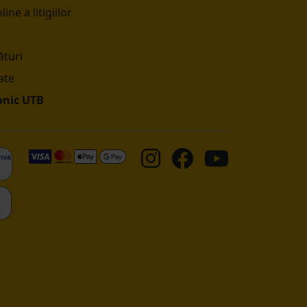
ine a litigiilor
turi
ate
onic UTB