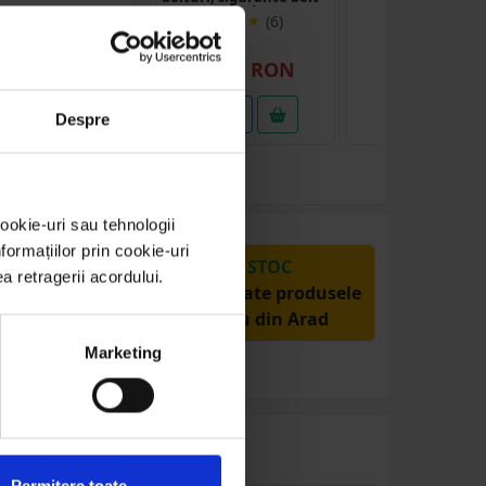
si inele
(1)
(6)
5.56 RON
710.01 RON
22.00 RO
etalii
Detalii
Detalii
Despre
ookie-uri sau tehnologii
ormațiilor prin cookie-uri
PRODUSE DIN STOC
ea retragerii acordului.
Livrăm rapid, avem toate produsele
în depozitul nostru din Arad
Marketing
Permitere toate