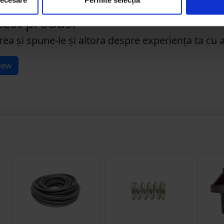
acest produs?
rea și spune-le și altora despre experiența ta cu 
iew