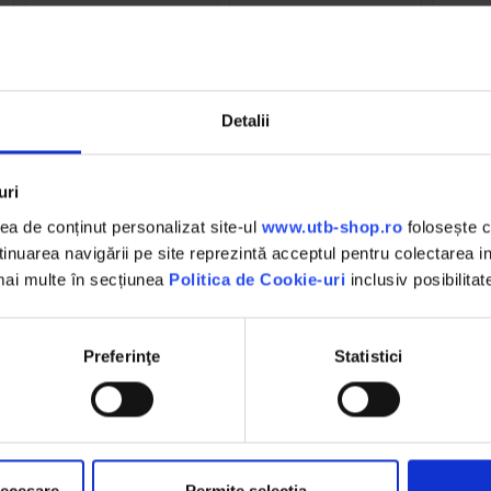
(26)
16.36 RON
35.84 RON
6
Detalii
Detalii
D
Detalii
uri
a de conținut personalizat site-ul
www.utb-shop.ro
folosește c
nuarea navigării pe site reprezintă acceptul pentru colectarea inf
DESCHIDERE COLET
 mai multe în secțiunea
Politica de Cookie-uri
inclusiv posibilitat
,
La livrare, verifici produsele
împreună cu șoferul înainte de a
face plata
Preferinţe
Statistici
necesare
Permite selecția