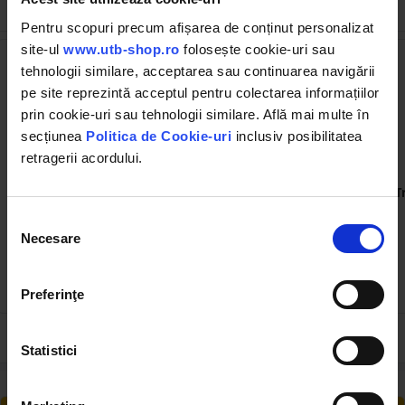
Cumpărate frecvent împreună
Pentru scopuri precum afișarea de conținut personalizat
site-ul
www.utb-shop.ro
folosește cookie-uri sau
tehnologii similare, acceptarea sau continuarea navigării
pe site reprezintă acceptul pentru colectarea informațiilor
prin cookie-uri sau tehnologii similare. Află mai multe în
secțiunea
Politica de Cookie-uri
inclusiv posibilitatea
retragerii acordului.
BK83001
BK81037
Spray cu vaselina lichida
Trusa O-ring 347 de piese
T
Selecția
Necesare
consimțământului
(132)
(4)
13.05 RON
41.00 RON
Preferinţe
Statistici