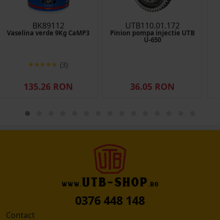
BK89112
UTB110.01.172
Vaselina verde 9Kg CaMP3
Pinion pompa injectie UTB
U-650
(3)
135.26 RON
36.05 RON
0376 448 148
Contact