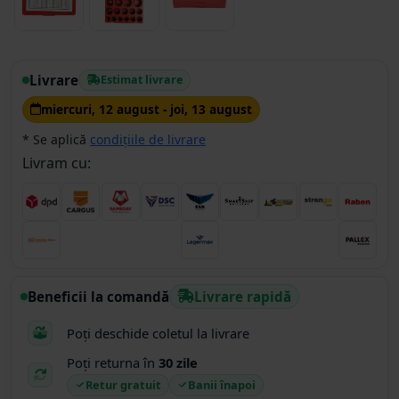
Livrare
Estimat livrare
miercuri, 12 august - joi, 13 august
* Se aplică
condițiile de livrare
Livram cu:
Beneficii la comandă
Livrare rapidă
Poți deschide coletul la livrare
Poți returna în
30 zile
Retur gratuit
Banii înapoi