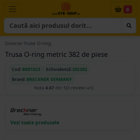
0
Diverse
/
Truse O-ring
Trusa O-ring metric 382 de piese
Cod:
BK81023
Echivalență:
DIS382
Brand:
BRECKNER GERMANY
Nota
4.67
din 5
(3 review-uri)
Vezi toate produsele