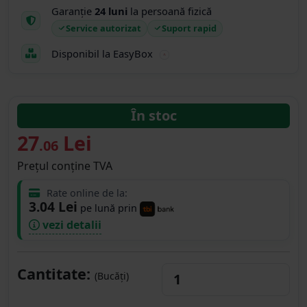
Garanție
24 luni
la persoană fizică
Service autorizat
Suport rapid
Disponibil la EasyBox
În stoc
27
Lei
.06
Prețul conține TVA
Rate online de la:
3.04 Lei
pe lună prin
vezi detalii
Cantitate:
(Bucăți)