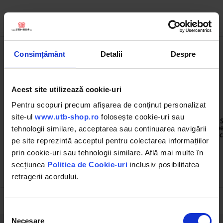
Cumpărate frecvent împreună
Consimțământ
Detalii
Despre
Acest site utilizează cookie-uri
Pentru scopuri precum afișarea de conținut personalizat
BK85011
BK78271
site-ul
www.utb-shop.ro
folosește cookie-uri sau
Furtun irigatii/pomp. din
Plasa umbrire 85% latime
PVC 2 toli, lungime 20m cu
1.75M si lungime 20M verde
pe
tehnologii similare, acceptarea sau continuarea navigării
racord de aluminiu, max 6
din polietilena cu protectie
c
pe site reprezintă acceptul pentru colectarea informațiilor
bar, panzat Breckner
UV
Germany
prin cookie-uri sau tehnologii similare. Află mai multe în
(3)
(5)
secțiunea
Politica de Cookie-uri
inclusiv posibilitatea
64.37 RON
55.52 RON
retragerii acordului.
Selecția
Necesare
consimțământului