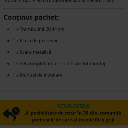
moment dat. Plasa trebuie înlocuită la fiecare 2 ani.
Conținut pachet:
1 x Trambulină Ø244 cm
1 x Plasă de protecție
1 x Scară metalică
1 x Set complet arcuri + instrument montaj
1 x Manual de instalare
RETUR EXTINS
Ai posibilitate de retur în 30 zile, comandă
produsele de care ai nevoie fără griji