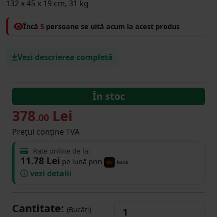
132 x 45 x 19 cm, 31 kg
Încă
5
persoane se uită acum la acest produs
Vezi descrierea completă
În stoc
378
Lei
.00
Prețul conține TVA
Rate online de la:
11.78 Lei
pe lună prin
vezi detalii
Cantitate:
(Bucăți)