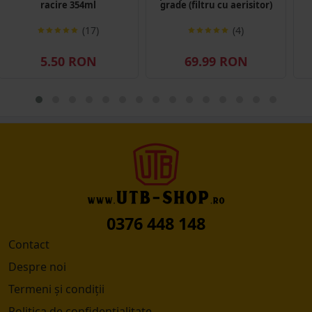
racire 354ml
grade (filtru cu aerisitor)
(17)
(4)
5.50 RON
69.99 RON
0376 448 148
Contact
Despre noi
Termeni și condiții
Politica de confidențialitate