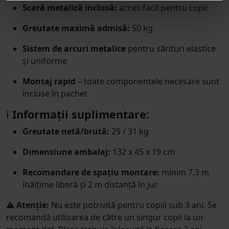
Scară metalică inclusă:
acces facil pentru copii
Greutate maximă admisă:
50 kg
Sistem de arcuri metalice
pentru sărituri elastice
și uniforme
Montaj rapid
– toate componentele necesare sunt
incluse în pachet
ℹ️
Informații suplimentare:
Greutate netă/brută:
29 / 31 kg
Dimensiune ambalaj:
132 x 45 x 19 cm
Recomandare de spațiu montare:
minim 7,3 m
înălțime liberă și 2 m distanță în jur
⚠️
Atenție:
Nu este potrivită pentru copiii sub 3 ani. Se
recomandă utilizarea de către un singur copil la un