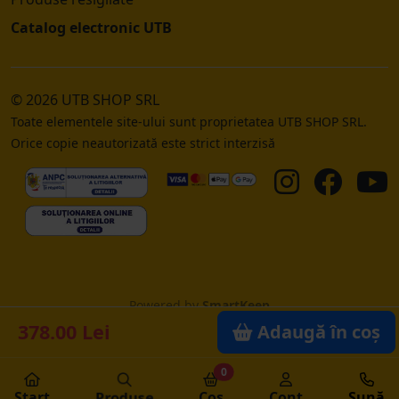
Catalog electronic UTB
© 2026 UTB SHOP SRL
Toate elementele site-ului sunt proprietatea UTB SHOP SRL.
Orice copie neautorizată este strict interzisă
Powered by
SmartKeep
378.00 Lei
Adaugă în coș
0
Start
Produse
Coș
Cont
Sună