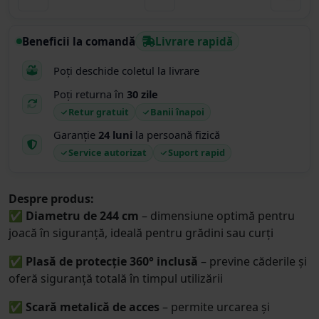
Beneficii la comandă
Livrare rapidă
Poți deschide coletul la livrare
Poți returna în
30 zile
Retur gratuit
Banii înapoi
Garanție
24 luni
la persoană fizică
Service autorizat
Suport rapid
Despre produs:
✅
Diametru de 244 cm
– dimensiune optimă pentru
joacă în siguranță, ideală pentru grădini sau curți
✅
Plasă de protecție 360° inclusă
– previne căderile și
oferă siguranță totală în timpul utilizării
✅
Scară metalică de acces
– permite urcarea și