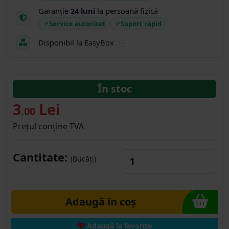
Garanție
24 luni
la persoană fizică
Service autorizat
Suport rapid
Disponibil la EasyBox
În stoc
3
Lei
.00
Prețul conține TVA
Cantitate:
(Bucăți)
Adaugă în coș
Adaugă la favorite