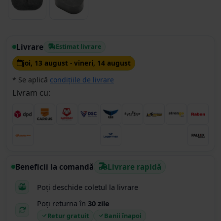
Livrare
Estimat livrare
joi, 13 august - vineri, 14 august
* Se aplică
condițiile de livrare
Livram cu:
Beneficii la comandă
Livrare rapidă
Poți deschide coletul la livrare
Poți returna în
30 zile
Retur gratuit
Banii înapoi