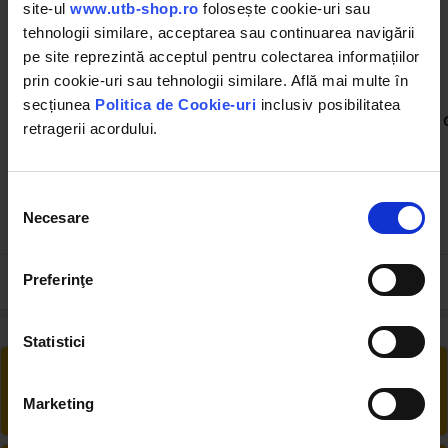
site-ul
www.utb-shop.ro
folosește cookie-uri sau
tehnologii similare, acceptarea sau continuarea navigării
pe site reprezintă acceptul pentru colectarea informațiilor
prin cookie-uri sau tehnologii similare. Află mai multe în
DISBZ34
BK83001
secțiunea
Politica de Cookie-uri
inclusiv posibilitatea
Tampon cuplaj pompa
Spray cu vaselina lichida
retragerii acordului.
hidraulica H14 1/2
33x26,2x16,8mm
(132)
Selecția
Necesare
consimțământului
1.40 RON
13.05 RON
Preferinţe
Statistici
RETUR EXTINS
Ai posibilitate de retur în 30 zile, comandă
Marketing
produsele de care ai nevoie fără griji