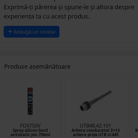
Exprimă-ți părerea și spune-le și altora despre
experiența ta cu acest produs.
Adaugă un review
Produse asemănătoare
FOX750V
UTB48.42.101
Spray silicon bord
Arbore conducator Z=13
B
antistatic pin 750ml
arbore priza UTB U-445