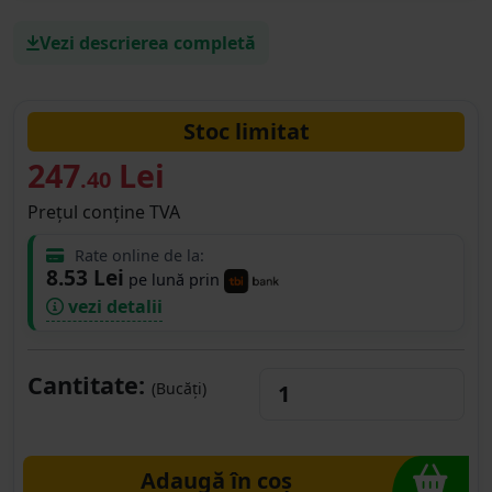
Vezi descrierea completă
Stoc limitat
247
Lei
.40
Prețul conține TVA
Rate online de la:
8.53 Lei
pe lună prin
vezi detalii
Cantitate:
(Bucăți)
Adaugă în coș