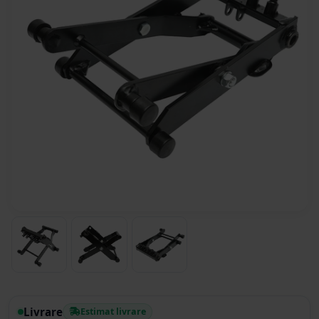
Livrare
Estimat livrare