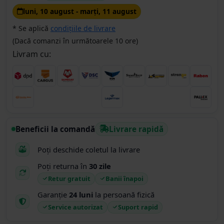
luni, 10 august - marţi, 11 august
* Se aplică
condițiile de livrare
(Dacă comanzi în următoarele 10 ore)
Livram cu:
Beneficii la comandă
Livrare rapidă
Poți deschide coletul la livrare
Poți returna în
30 zile
Retur gratuit
Banii înapoi
Garanție
24 luni
la persoană fizică
Service autorizat
Suport rapid