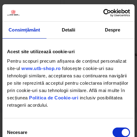
Consimțământ
Detalii
Despre
BK92852
BK66122
Lampa gabarit laterala slim
Compresor clima A/C
Acest site utilizează cookie-uri
LED 12V-24V galbena
pentru Ford, New Holland,
gu
96x19x8mm Breckner
Case IH cod OEM: 47132887,
Pentru scopuri precum afișarea de conținut personalizat
Germany
5165548 Breckner Germany
site-ul
www.utb-shop.ro
folosește cookie-uri sau
(2)
tehnologii similare, acceptarea sau continuarea navigării
3.44 RON
564.21 RON
pe site reprezintă acceptul pentru colectarea informațiilor
prin cookie-uri sau tehnologii similare. Află mai multe în
secțiunea
Politica de Cookie-uri
inclusiv posibilitatea
retragerii acordului.
Descrierea produsului
Selecția
Necesare
consimțământului