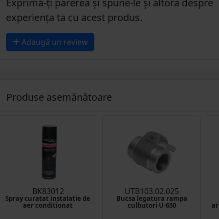
Exprimă-ți părerea și spune-le și altora despre
experiența ta cu acest produs.
Adaugă un review
Produse asemănătoare
BK83012
UTB103.02.025
Spray curatat instalatie de
Bucsa legatura rampa
aer conditionat
culbutori U-650
ar