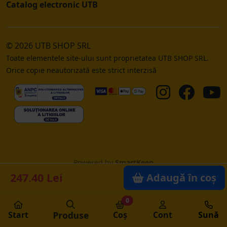
Catalog electronic UTB
© 2026 UTB SHOP SRL
Toate elementele site-ului sunt proprietatea UTB SHOP SRL.
Orice copie neautorizată este strict interzisă
Powered by
SmartKeep
247.40 Lei
Adaugă în coș
0
Start
Produse
Coș
Cont
Sună