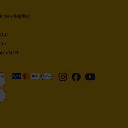
ine a litigiilor
turi
ate
onic UTB