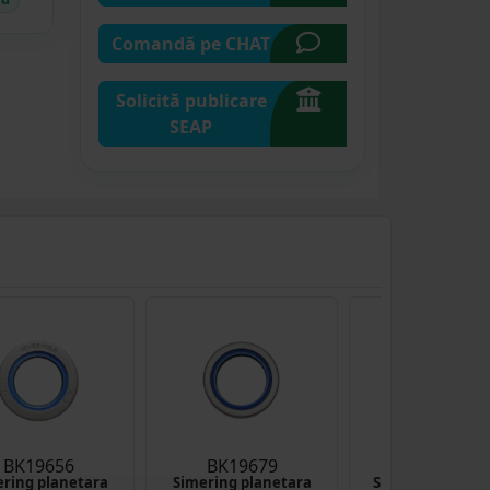
Comandă pe CHAT
Solicită publicare
SEAP
BK19656
BK19679
BK19684
ring planetara
Simering planetara
Simering ax priz