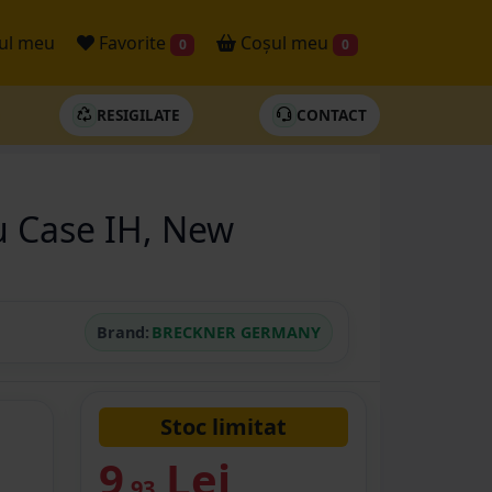
ul meu
Favorite
Coșul meu
0
0
RESIGILATE
CONTACT
u Case IH, New
Brand:
BRECKNER GERMANY
Stoc limitat
9
Lei
.93