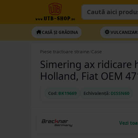
CASĂ ȘI GRĂDINA
VULCANIZAR
Piese tractoare straine
/
Case
Simering ax ridicare
Holland, Fiat OEM 4
Cod:
BK19669
Echivalență:
DISSN60
Vezi to