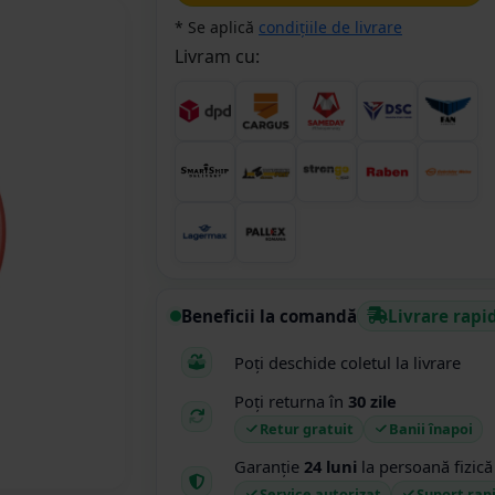
* Se aplică
condițiile de livrare
Livram cu:
Beneficii la comandă
Livrare rapi
Poți deschide coletul la livrare
Poți returna în
30 zile
Retur gratuit
Banii înapoi
Garanție
24 luni
la persoană fizică
Service autorizat
Suport rap