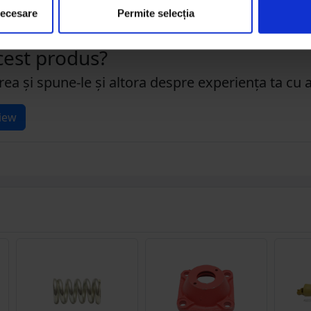
necesare
Permite selecția
acest produs?
rea și spune-le și altora despre experiența ta cu 
iew