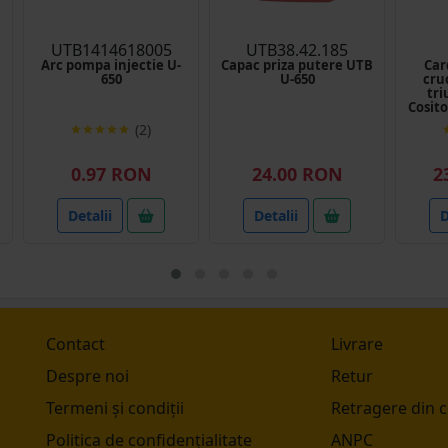
UTB1414618005
UTB38.42.185
Arc pompa injectie U-
Capac priza putere UTB
Car
650
U-650
cru
tri
Cosito
(2)
0.97 RON
24.00 RON
2
Detalii
Detalii
D
Contact
Livrare
Despre noi
Retur
Termeni și condiții
Retragere din 
Politica de confidențialitate
ANPC