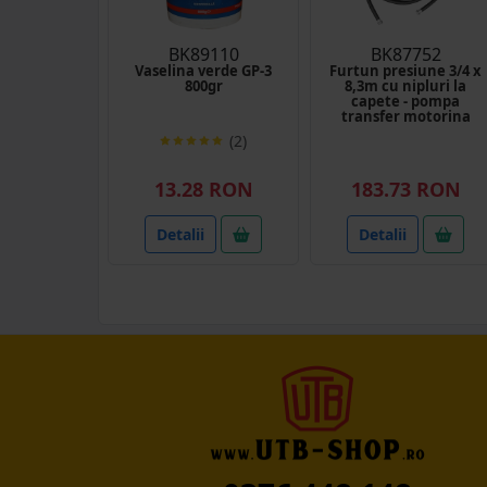
BK89110
BK87752
Vaselina verde GP-3
Furtun presiune 3/4 x
800gr
8,3m cu nipluri la
capete - pompa
transfer motorina
(2)
13.28 RON
183.73 RON
Detalii
Detalii