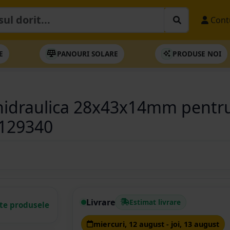
Cont
E
PANOURI SOLARE
PRODUSE NOI
 hidraulica 28x43x14mm pentr
7129340
Livrare
Estimat livrare
ate produsele
miercuri, 12 august - joi, 13 august