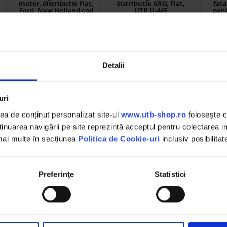
motor, distributie Fiat,
distributie ARO, Fiat,
fat
Ford, New Holland cod
UTB U-445
pent
OEM C4TZ6700A,
Case
C5NN6700A,
O
D5NN6700A,
F0NN6700CA, 81815927,
83908809, 83999512,
8.72 RON
3.08 RON
1
87800348, 87800696
Breckner Germany
Detalii
Detalii
Detalii
D
uri
a de conținut personalizat site-ul
www.utb-shop.ro
folosește c
nuarea navigării pe site reprezintă acceptul pentru colectarea inf
 mai multe în secțiunea
Politica de Cookie-uri
inclusiv posibilitat
DESCHIDERE COLET
,
La livrare, verifici produsele
împreună cu șoferul înainte de a
Preferinţe
Statistici
face plata