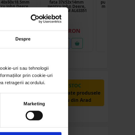
a 40x60x18.5mm
fata 37x52x14mm
putere 60.33x79.4
ru John Deere,
pentru John Deere,
mm Massey Ferg
 IH, Deutz-Fhar
Case IH OEM AL63351
OEM 834216M
EM 04341193
3.47 RON
13.44 RON
7.34 RON
Despre
etalii
Detalii
Detalii
ookie-uri sau tehnologii
ormațiilor prin cookie-uri
ea retragerii acordului.
PRODUSE DIN STOC
Livrăm rapid, avem toate produsele
în depozitul nostru din Arad
Marketing