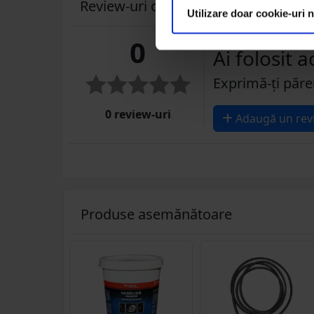
Review-uri despre produs ( 0 )
Utilizare doar cookie-uri 
0
Ai folosit 
Exprimă-ți păre
0 review-uri
Adaugă un rev
Produse asemănătoare