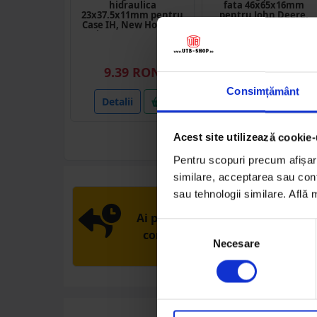
hidraulica
fata 46x65x16mm
23x37.5x11mm pentru
pentru John Deere,
Case IH, New Holland,
Case IH, Deutz-Fhar,
Fiat OEM 47129342
Fendt OEM AL61448
9.39 RON
13.10 RON
Consimțământ
Detalii
Detalii
Acest site utilizează cookie-
Pentru scopuri precum afișare
similare, acceptarea sau conti
sau tehnologii similare. Află
RETUR EXTINS
Ai posibilitate de retur în 30 zile
Selecția
comandă produsele de care ai
Necesare
consimțământului
nevoie fără griji