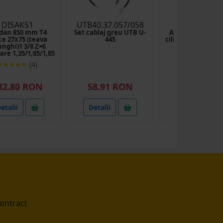
DISAK51
UTB40.37.057/058
UTB26.60.0
dan 850 mm T4
Set cablaj greu UTB U-
Ax fara piulite si
ce 27x75 (teava
445
cilindru forta fi1
unghi)1 3/8 Z=6
U-650
are 1,35/1,65/1,85
(4)
(1)
32.80 RON
58.91 RON
93.40 RO
etalii
Detalii
Detalii
contract