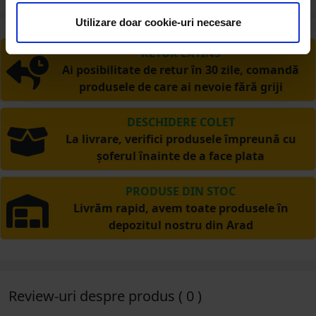
Utilizare doar cookie-uri necesare
RETUR EXTINS
Ai posibilitate de retur în 30 zile, comandă
produsele de care ai nevoie fără griji
DESCHIDERE COLET
La livrare, verifici produsele împreună cu
șoferul înainte de a face plata
PRODUSE DIN STOC
Livrăm rapid, avem toate produsele în
depozitul nostru din Arad
Review-uri despre produs ( 0 )