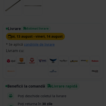
Livrare
Estimat livrare
joi, 13 august - vineri, 14 august
* Se aplică
condițiile de livrare
Livram cu:
Beneficii la comandă
Livrare rapidă
Poți deschide coletul la livrare
Poți returna în
30 zile