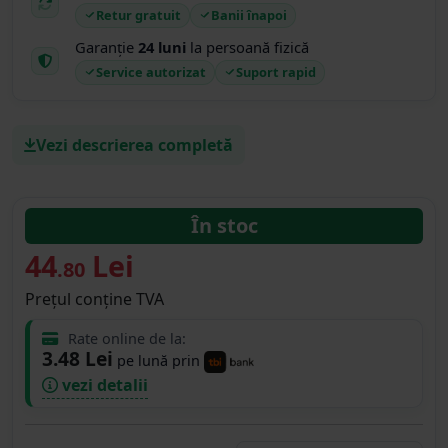
Retur gratuit
Banii înapoi
Garanție
24 luni
la persoană fizică
Service autorizat
Suport rapid
Vezi descrierea completă
În stoc
44
Lei
.80
Prețul conține TVA
Rate online de la:
3.48 Lei
pe lună prin
vezi detalii