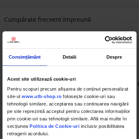
Cumpărate frecvent împreună
Consimțământ
Detalii
Despre
DISCD59
DISCD61
Acest site utilizează cookie-uri
Set teava triunghiulara
Set teava triunghiulara
cardan seria T5 exterior
cardan seria T6 exterior 54
Pentru scopuri precum afișarea de conținut personalizat
51,3 si interior 44,7 cruce
si interior 45 cruce 30,2x92
site-ul
www.utb-shop.ro
folosește cookie-uri sau
30,2x80 L=1m
L=1m
(1)
tehnologii similare, acceptarea sau continuarea navigării
pe site reprezintă acceptul pentru colectarea informațiilor
79.70 RON
91.30 RON
prin cookie-uri sau tehnologii similare. Află mai multe în
secțiunea
Politica de Cookie-uri
inclusiv posibilitatea
retragerii acordului.