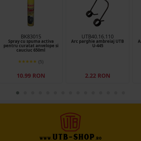
BK83015
UTB40.16.110
Spray cu spuma activa
Arc parghie ambreiaj UTB
A
pentru curatat anvelope si
U-445
cauciuc 650ml
(5)
10.99 RON
2.22 RON