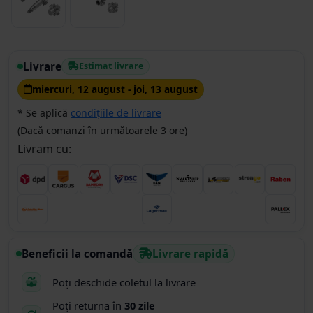
Livrare
Estimat livrare
miercuri, 12 august - joi, 13 august
* Se aplică
condițiile de livrare
(Dacă comanzi în următoarele 3 ore)
Livram cu:
Beneficii la comandă
Livrare rapidă
Poți deschide coletul la livrare
Poți returna în
30 zile