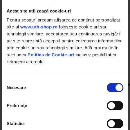
Acest site utilizează cookie-uri
Pentru scopuri precum afișarea de conținut personalizat
Cumpărate frecvent împreună
site-ul
www.utb-shop.ro
folosește cookie-uri sau
tehnologii similare, acceptarea sau continuarea navigării
pe site reprezintă acceptul pentru colectarea informațiilor
prin cookie-uri sau tehnologii similare. Află mai multe în
secțiunea
Politica de Cookie-uri
inclusiv posibilitatea
retragerii acordului.
UTB101.65.143
UTB101.65.118
Selecția
Garnituri pompa hidraulica
Garnituri pompa hidraulica
S
Necesare
PH801 U-650 /set
H801
consimțământului
(2)
(1)
Preferinţe
5.70 RON
18.00 RON
Statistici