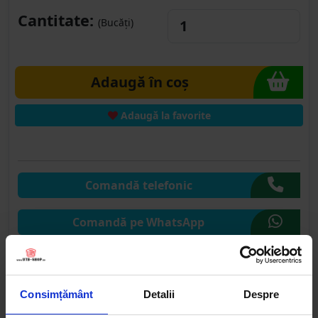
Cantitate:
(Bucăți)
Adaugă în coș
Adaugă la favorite
Comandă telefonic
Comandă pe WhatsApp
Comandă pe CHAT
Consimțământ
Detalii
Despre
Solicită publicare SEAP