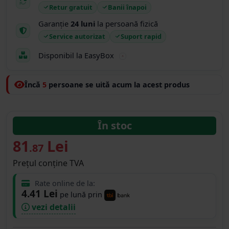
Retur gratuit
Banii înapoi
Garanție
24 luni
la persoană fizică
Service autorizat
Suport rapid
Disponibil la EasyBox
Încă
5
persoane se uită acum la acest produs
În stoc
81
Lei
.87
Prețul conține TVA
Rate online de la:
4.41 Lei
pe lună prin
vezi detalii