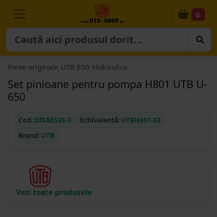
0
Piese originale UTB 650
/
Hidraulica
Set pinioane pentru pompa H801 UTB U-
650
Cod:
DISAE53S-3
Echivalență:
UTBH801-S3
Brand:
UTB
Vezi toate produsele