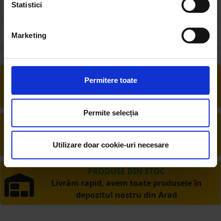
Statistici
13.05 RON
10.48 RON
Marketing
RETUR EXTINS
Permitere toate
Ai posibilitate de retur în 30 zile, comandă
produsele de care ai nevoie fără griji
Permite selecția
DESCHIDERE COLET
La livrare, verifici produsele împreună cu
Utilizare doar cookie-uri necesare
șoferul înainte de a face plata
PRODUSE DIN STOC
Livrăm rapid, avem toate produsele în
depozitul nostru din Arad