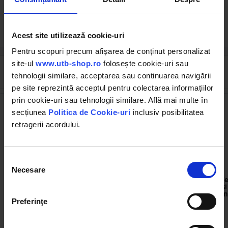
Solicită publicare SEAP
Acest site utilizează cookie-uri
Pentru scopuri precum afișarea de conținut personalizat
site-ul
www.utb-shop.ro
folosește cookie-uri sau
Cumpărate frecvent împreună
tehnologii similare, acceptarea sau continuarea navigării
pe site reprezintă acceptul pentru colectarea informațiilor
prin cookie-uri sau tehnologii similare. Află mai multe în
secțiunea
Politica de Cookie-uri
inclusiv posibilitatea
retragerii acordului.
Selecția
Necesare
BK83001
BK83000
consimțământului
Spray cu vaselina lichida
Spray curatat contacte
Se
electrice 400ml
si
n
Preferinţe
(132)
(74)