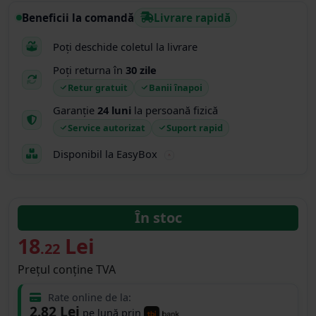
Beneficii la comandă
Livrare rapidă
Poți deschide coletul la livrare
Poți returna în
30 zile
Retur gratuit
Banii înapoi
Garanție
24 luni
la persoană fizică
Service autorizat
Suport rapid
Disponibil la EasyBox
În stoc
18
Lei
.22
Prețul conține TVA
Rate online de la:
2.82 Lei
pe lună prin