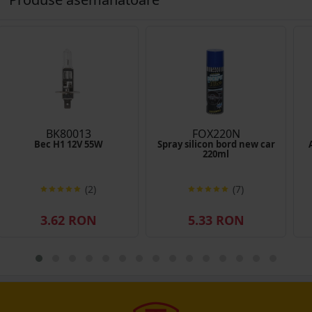
BK80013
FOX220N
Bec H1 12V 55W
Spray silicon bord new car
220ml
(2)
(7)
3.62 RON
5.33 RON