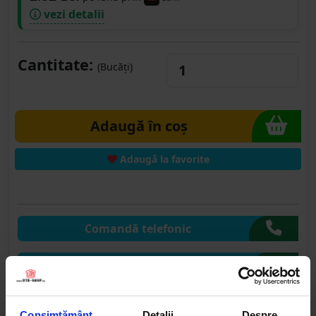
vezi detalii
Cantitate:
(Bucăți)
Adaugă în coș
Adaugă la favorite
Comandă telefonic
Comandă pe WhatsApp
Comandă pe CHAT
Consimțământ
Detalii
Despre