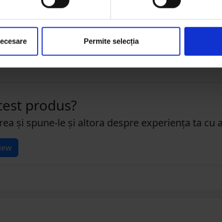
împreună cu șoferul înainte de a
face plata
necesare
Permite selecția
acest produs?
rea și spune-le și altora despre experiența ta cu 
iew