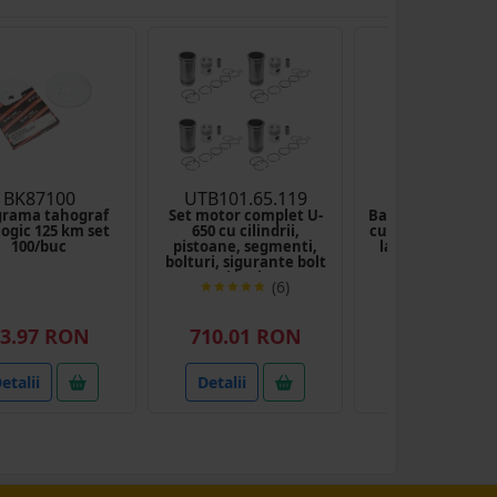
BK87100
UTB101.65.119
BK14306
grama tahograf
Set motor complet U-
Baterie filtru mo
ogic 125 km set
650 cu cilindrii,
cu pompa de amo
100/buc
pistoane, segmenti,
la 90 grade (filt
bolturi, sigurante bolt
aerisitor)
si inele
(6)
(4)
3.97 RON
710.01 RON
69.99 RO
etalii
Detalii
Detalii