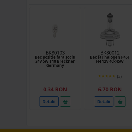
BK80103
BK80012
Bec pozitie fara soclu
Bec far halogen P45T
24V 5W T10 Breckner
H4 12V 40x45W
Germany
(3)
0.34 RON
6.70 RON
Detalii
Detalii