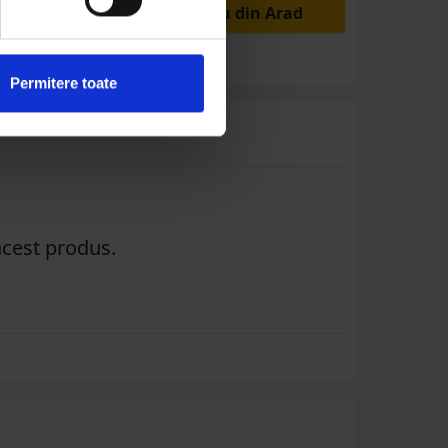
în depozitul nostru din Arad
Permitere toate
acest produs.