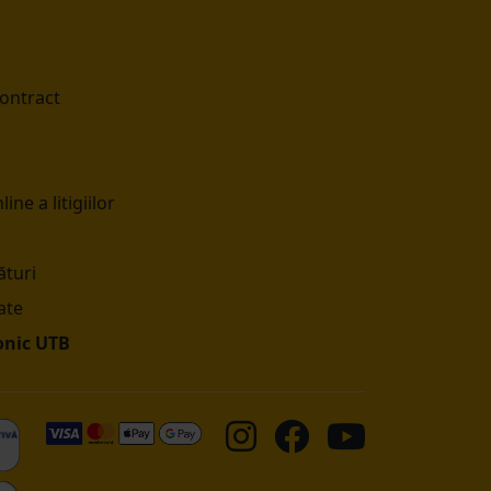
contract
ine a litigiilor
turi
ate
onic UTB