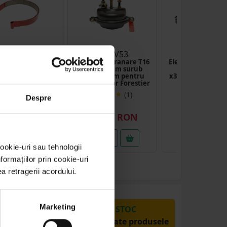
DISAW12
DISCV53
BK88500
 franare centura
Camera de franare T16
Electrozi sudura 
 Tractor Forestier
M16x1.5mm surub
TIT E6013 fi2,
M12x1.5mm pentru
x350mm 5KG Bre
troliu Tractor Forestier
Germany
(1)
(11
Despre
78.00 RON
129.00 RON
34.54 RO
etalii
Detalii
Detalii
ookie-uri sau tehnologii
ormațiilor prin cookie-uri
ea retragerii acordului.
Marketing
PRODUSE DIN STOC
Livrăm rapid, avem toate produsele