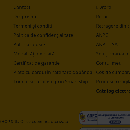
Contact
Livrare
Despre noi
Retur
Termeni și condiții
Retragere din 
Politica de confidențialitate
ANPC
Politica cookie
ANPC - SAL
Modalități de plată
Soluționarea onl
Certificat de garantie
Contul meu
Plata cu cardul în rate fără dobândă
Coș de cumpără
Trimite și tu colete prin SmartShip
Produse resigil
Catalog electr
 SHOP SRL. Orice copie neautorizată