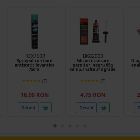
FOX750R
BK82003
Spray silicon bord
Silicon etansare
Dia
antistatic levantica
garnituri negru 85g
anal
750ml
temp. inalte 343 grade
(7)
(7)
16.00 RON
4.75 RON
2
Detalii
Detalii
D