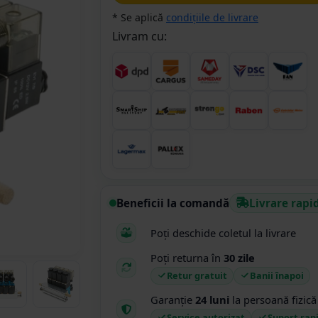
* Se aplică
condițiile de livrare
Livram cu:
Beneficii la comandă
Livrare rapi
Poți deschide coletul la livrare
Poți returna în
30 zile
Retur gratuit
Banii înapoi
Garanție
24 luni
la persoană fizică
Service autorizat
Suport rap