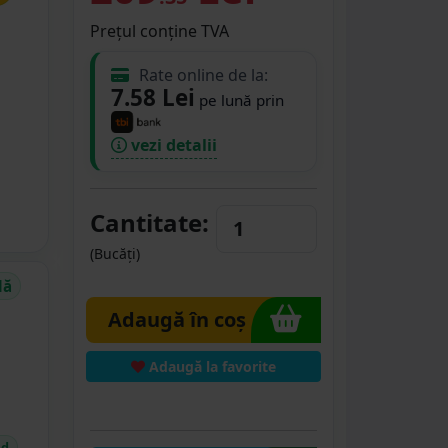
Prețul conține TVA
Rate online de la:
7.58 Lei
pe lună prin
vezi detalii
Cantitate:
(Bucăți)
dă
Adaugă în coș
Adaugă la favorite
id