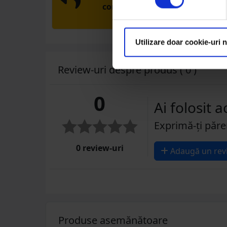
comandă produsele de care ai
nevoie fără griji
Utilizare doar cookie-uri 
Review-uri despre produs ( 0 )
0
Ai folosit 
Exprimă-ți păre
0 review-uri
Adaugă un rev
Produse asemănătoare