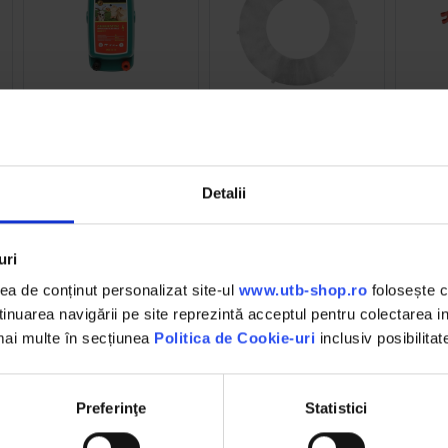
BK92717
DISBZ14
Aparat generator de
Disc intermediar troliu
Banda
i
impulsuri 2 Joule, 20Km
Tractor Forestier
troliu
pentru gard electric
12V/220V, IP54 Breckner
Germany
(1)
Detalii
206.57 RON
160.00 RON
1
uri
Detalii
Detalii
D
a de conținut personalizat site-ul
www.utb-shop.ro
folosește c
nuarea navigării pe site reprezintă acceptul pentru colectarea inf
 mai multe în secțiunea
Politica de Cookie-uri
inclusiv posibilitat
Preferinţe
Statistici
DESCHIDERE COLET
,
La livrare, verifici produsele