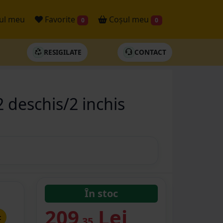
ul meu
Favorite
Coșul meu
0
0
RESIGILATE
CONTACT
2 deschis/2 inchis
În stoc
209
Lei
t
.35