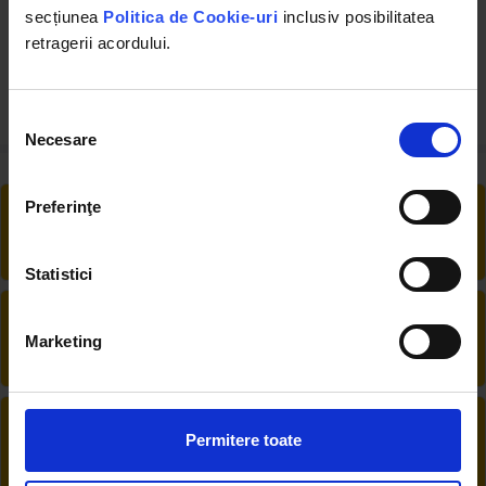
secțiunea
Politica de Cookie-uri
inclusiv posibilitatea
retragerii acordului.
Selecția
Necesare
consimțământului
RETUR EXTINS
Preferinţe
Ai posibilitate de retur în 30 zile, comandă
produsele de care ai nevoie fără griji
Statistici
DESCHIDERE COLET
La livrare, verifici produsele împreună cu
Marketing
șoferul înainte de a face plata
PRODUSE DIN STOC
Permitere toate
Livrăm rapid, avem toate produsele în
depozitul nostru din Arad