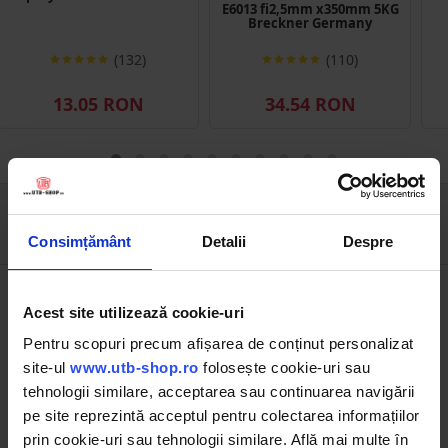
E6013 fi2,5mm x350mm 5KG
Breckner Germany
(132)
(110)
13.05 RON
34.54 RON
Descrierea produsului
Consimțământ
Detalii
Despre
Acest site utilizează cookie-uri
Pentru scopuri precum afișarea de conținut personalizat
site-ul
www.utb-shop.ro
folosește cookie-uri sau
tehnologii similare, acceptarea sau continuarea navigării
pe site reprezintă acceptul pentru colectarea informațiilor
prin cookie-uri sau tehnologii similare. Află mai multe în