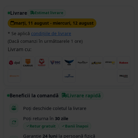
Livrare
Estimat livrare
marţi, 11 august - miercuri, 12 august
* Se aplică
condițiile de livrare
(Dacă comanzi în următoarele 1 ore)
Livram cu:
Beneficii la comandă
Livrare rapidă
Poți deschide coletul la livrare
Poți returna în
30 zile
Retur gratuit
Banii înapoi
Garanție
24 luni
la persoană fizică