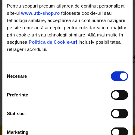
Pentru scopuri precum afișarea de conținut personalizat
site-ul
www.utb-shop.ro
folosește cookie-uri sau
tehnologii similare, acceptarea sau continuarea navigării
pe site reprezintă acceptul pentru colectarea informațiilor
prin cookie-uri sau tehnologii similare. Află mai multe în
secțiunea
Politica de Cookie-uri
inclusiv posibilitatea
retragerii acordului.
DISPK94
UTB101.31.034
Robinet de inchidere cu
Manometru cu glicerina 0-
F
racord rapid si filet exterior
16 bar pentru erbicidator
p
1/2 pentru erbicidator
Selecția
Necesare
(5)
consimțământului
22.00 RON
24.50 RON
Preferinţe
Statistici
RETUR EXTINS
Marketing