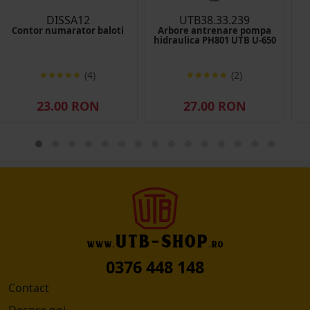
DISSA12
UTB38.33.239
Contor numarator baloti
Arbore antrenare pompa
hidraulica PH801 UTB U-650
(4)
(2)
23.00 RON
27.00 RON
0376 448 148
Contact
Despre noi