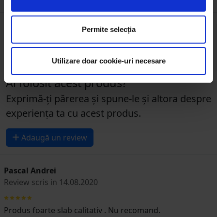
5
Permite selecția
Utilizare doar cookie-uri necesare
2 review-uri
Ai folosit acest produs?
Exprimă-ți părerea și spune-le și altora despre
experiența ta cu acest produs.
Adaugă un review
Pascal Andrei
Review scris in 14.08.2020
Produs foarte slab calitativ . Nu recomand.