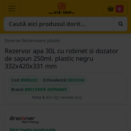
0
Diverse
/
Rezervoare plastic
Rezervor apa 30L cu robinet si dozator
de sapun 250ml. plastic negru
332x420x331 mm
Cod:
BK88222
Echivalență:
DISCK30
Brand:
BRECKNER GERMANY
Nota
5
din 5
(2 review-uri)
Vezi toate produsele