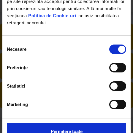
pe site reprezintă acceptul pentru colectarea informațiilor
prin cookie-uri sau tehnologii similare. Află mai multe în
secțiunea
Politica de Cookie-uri
inclusiv posibilitatea
retragerii acordului.
RETUR EXTINS
Ai posibilitate de retur în 30 zile, comandă
produsele de care ai nevoie fără griji
Selecția
Necesare
consimțământului
DESCHIDERE COLET
La livrare, verifici produsele împreună cu
Preferinţe
șoferul înainte de a face plata
Statistici
PRODUSE DIN STOC
Livrăm rapid, avem toate produsele în
depozitul nostru din Arad
Marketing
Review-uri despre produs ( 2 )
Permitere toate