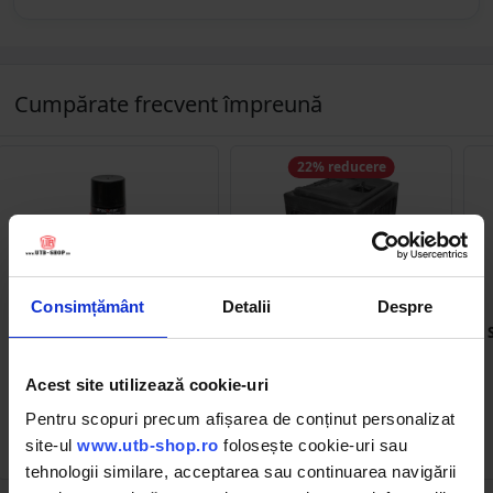
Cumpărate frecvent împreună
22% reducere
Consimțământ
Detalii
Despre
BK83002
DISCK32
Spray degripant
Lada pentru scule fara
(antirugina) 400 ml
suport, din plastic negru
380x400x500 mm
Acest site utilizează cookie-uri
(192)
(2)
Pentru scopuri precum afișarea de conținut personalizat
196.90 RON
site-ul
www.utb-shop.ro
folosește cookie-uri sau
10.09 RON
153.36 RON
tehnologii similare, acceptarea sau continuarea navigării