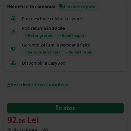
Beneficii la comandă
Livrare rapidă
Poți deschide coletul la livrare
Poți returna în
30 zile
Retur gratuit
Banii înapoi
Garanție
24 luni
la persoană fizică
Service autorizat
Suport rapid
Disponibil la EasyBox
Vezi descrierea completă
În stoc
92
Lei
.06
Prețul conține TVA