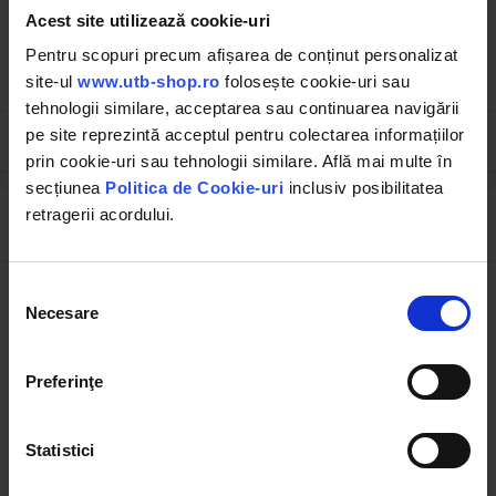
Acest site utilizează cookie-uri
(132)
(74)
Pentru scopuri precum afișarea de conținut personalizat
13.05 RON
10.48 RON
site-ul
www.utb-shop.ro
folosește cookie-uri sau
tehnologii similare, acceptarea sau continuarea navigării
pe site reprezintă acceptul pentru colectarea informațiilor
prin cookie-uri sau tehnologii similare. Află mai multe în
secțiunea
Politica de Cookie-uri
inclusiv posibilitatea
retragerii acordului.
Descrierea produsului
Selecția
Tensiune
12V / 24V
Necesare
consimțământului
Tensiune intrare
AC 110 - 220V
Preferinţe
Putere intrare
180 W
Statistici
Frecventa
50 - 60Hz