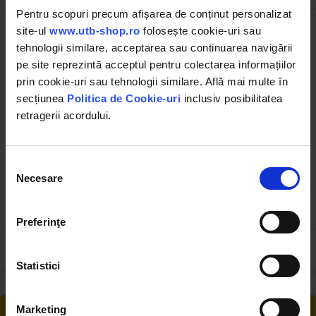
Pentru scopuri precum afișarea de conținut personalizat
site-ul
www.utb-shop.ro
folosește cookie-uri sau
tehnologii similare, acceptarea sau continuarea navigării
pe site reprezintă acceptul pentru colectarea informațiilor
prin cookie-uri sau tehnologii similare. Află mai multe în
secțiunea
Politica de Cookie-uri
inclusiv posibilitatea
retragerii acordului.
DISS66
UTB101.65.168
Punte diode M.N (fara
Punte diode mare cu
suruburi)
suruburi MN 12V
Selecția
Necesare
(2)
consimțământului
38.00 RON
39.00 RON
Preferinţe
Statistici
RETUR EXTINS
Marketing