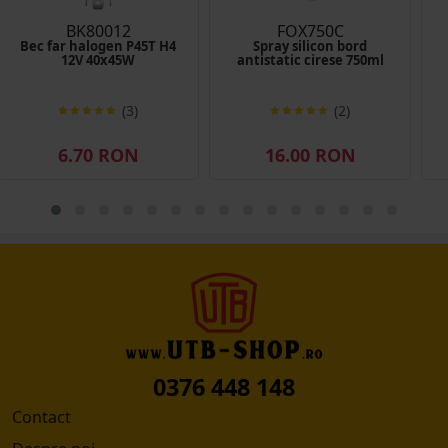
BK80012
FOX750C
Bec far halogen P45T H4
Spray silicon bord
12V 40x45W
antistatic cirese 750ml
(3)
(2)
6.70 RON
16.00 RON
0376 448 148
Contact