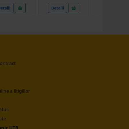
etalii
Detalii
Detalii
contract
ine a litigiilor
turi
ate
onic UTB