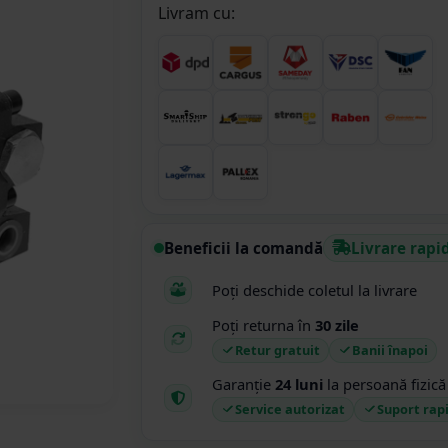
Livram cu:
Beneficii la comandă
Livrare rapi
Poți deschide coletul la livrare
Poți returna în
30 zile
Retur gratuit
Banii înapoi
Garanție
24 luni
la persoană fizică
Service autorizat
Suport rap