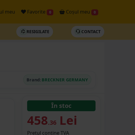
ul meu
Favorite
Coșul meu
0
0
RESIGILATE
CONTACT
Brand:
BRECKNER GERMANY
În stoc
458
Lei
.36
Prețul conține TVA