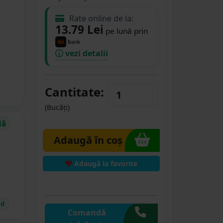
Rate online de la:
13.79 Lei
pe lună prin
vezi detalii
Cantitate:
(Bucăți)
dă
Adaugă în coș
Adaugă la favorite
id
Comandă