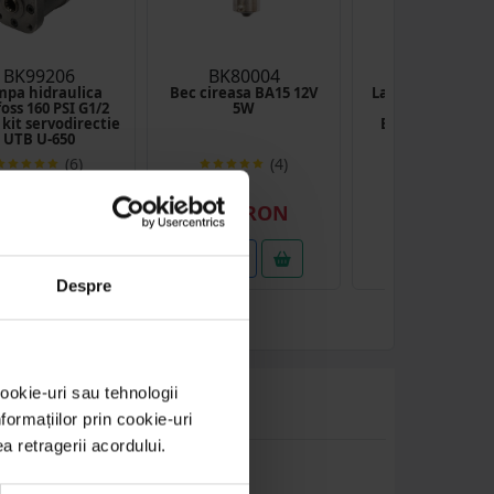
BK99206
BK80004
BK82301
pa hidraulica
Bec cireasa BA15 12V
Lama dreapta pe
oss 160 PSI G1/2
5W
cositoare rotat
 kit servodirectie
Breckner Germ
UTB U-650
96x40x3
(6)
(4)
(16
99.28 RON
0.62 RON
2.00 RON
etalii
Detalii
Detalii
Despre
ookie-uri sau tehnologii
ormațiilor prin cookie-uri
ea retragerii acordului.