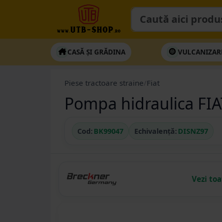
CASĂ ȘI GRĂDINA
VULCANIZAR
Piese tractoare straine
/
Fiat
Pompa hidraulica FI
Cod:
BK99047
Echivalență:
DISNZ97
Vezi to