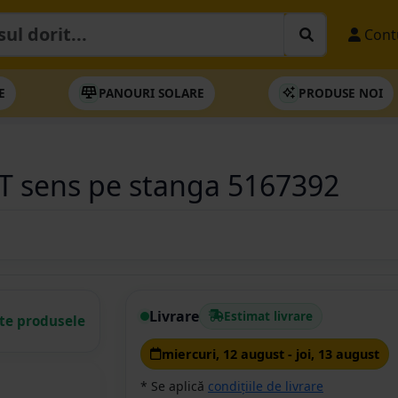
Cont
E
PANOURI SOLARE
PRODUSE NOI
AT sens pe stanga 5167392
Livrare
Estimat livrare
ate produsele
miercuri, 12 august - joi, 13 august
* Se aplică
condițiile de livrare