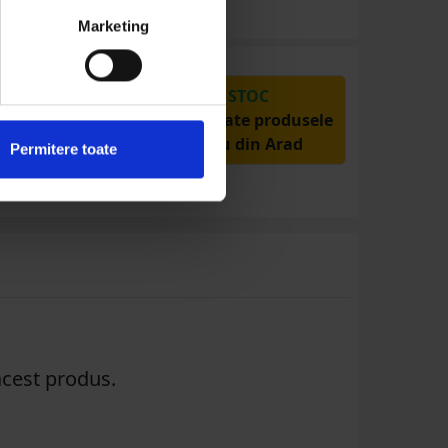
Marketing
PRODUSE DIN STOC
Livrăm rapid, avem toate produsele
în depozitul nostru din Arad
Permitere toate
acest produs.