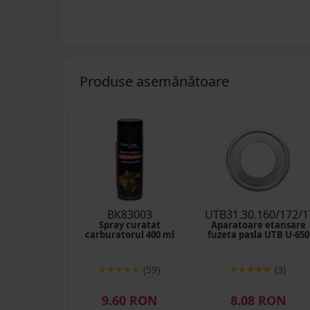
Produse asemănătoare
BK83003
UTB31.30.160/172/1
Spray curatat
Aparatoare etansare
carburatorul 400 ml
fuzeta pasla UTB U-650
(59)
(3)
9.60 RON
8.08 RON