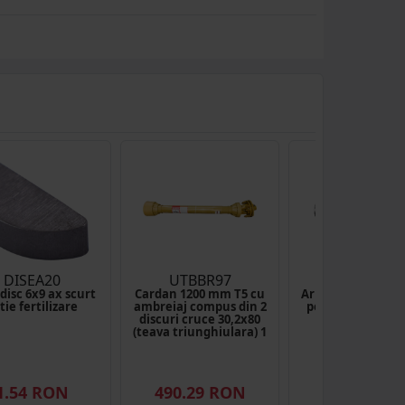
DISEA20
UTBBR97
UTB103.03.0
disc 6x9 ax scurt
Cardan 1200 mm T5 cu
Arbore cotit vibr
tie fertilizare
ambreiaj compus din 2
pe cuzinet UTB U
discuri cruce 30,2x80
(teava triunghiulara) 1
3/8 Z=6
(1)
1.54 RON
490.29 RON
780.54 RO