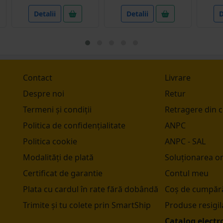
Detalii
Detalii
D
Contact
Livrare
Despre noi
Retur
Termeni și condiții
Retragere din 
Politica de confidențialitate
ANPC
Politica cookie
ANPC - SAL
Modalități de plată
Soluționarea onl
Certificat de garantie
Contul meu
Plata cu cardul în rate fără dobândă
Coș de cumpără
Trimite și tu colete prin SmartShip
Produse resigil
Catalog electr