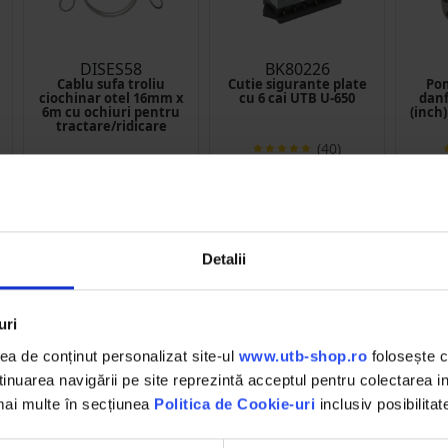
DISES58
BK80226
Cablu sufa troliu
Cutie sigurante plate
Pom
ciochinar otel 16mm x
cu 6 cai UTB U-650
danf
6m cu ochiuri pentru
(inch)
tractare/ridicare
(40)
206.40 RON
16.25 RON
2
Detalii
Detalii
D
Detalii
uri
a de conținut personalizat site-ul
www.utb-shop.ro
folosește c
nuarea navigării pe site reprezintă acceptul pentru colectarea inf
 mai multe în secțiunea
Politica de Cookie-uri
inclusiv posibilitat
 debit 22.5 cm3