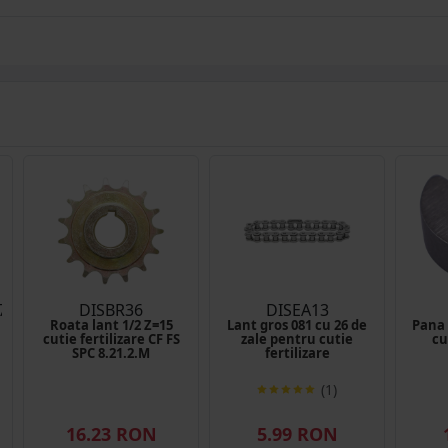
73
DISBR36
DISEA13
Roata lant 1/2 Z=15
Lant gros 081 cu 26 de
Pana 
cutie fertilizare CF FS
zale pentru cutie
cu
SPC 8.21.2.M
fertilizare
(1)
16.23 RON
5.99 RON