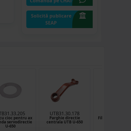
Comandă pe CHAT
Solicită publicare
SEAP
TB31.33.205
UTB31.30.178
UTB115.08.0
cu cioc pentru ax
Parghie directie
Filtru ulei UTB U-
da servodirectie
centrala UTB U-650
Saviem
U-650