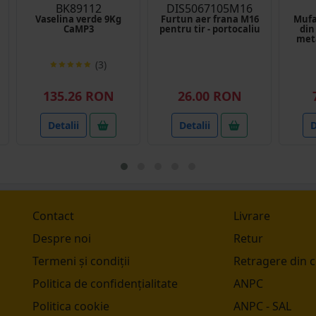
BK89112
DIS5067105M16
Vaselina verde 9Kg
Furtun aer frana M16
Mufa
CaMP3
pentru tir - portocaliu
din
meta
(3)
135.26 RON
26.00 RON
Detalii
Detalii
D
Contact
Livrare
Despre noi
Retur
Termeni și condiții
Retragere din 
Politica de confidențialitate
ANPC
Politica cookie
ANPC - SAL