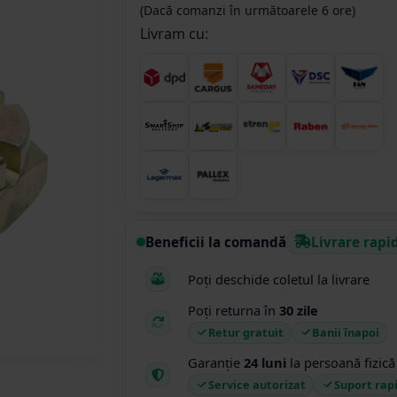
(Dacă comanzi în următoarele 6 ore)
Livram cu:
Beneficii la comandă
Livrare rapi
Poți deschide coletul la livrare
Poți returna în
30 zile
Retur gratuit
Banii înapoi
Garanție
24 luni
la persoană fizică
Service autorizat
Suport rap