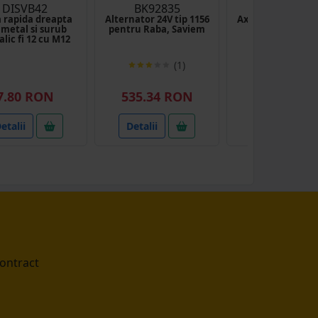
DISVB42
BK92835
UTB38.34.1
 rapida dreapta
Alternator 24V tip 1156
Ax caseta directi
 metal si surub
pentru Raba, Saviem
U-650
lic fi 12 cu M12
(1)
(1)
7.80 RON
535.34 RON
15.00 RO
etalii
Detalii
Detalii
contract