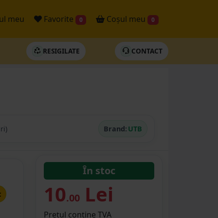
ul meu
Favorite
Coșul meu
0
0
RESIGILATE
CONTACT
ri)
Brand:
UTB
În stoc
10
Lei
t
.00
Prețul conține TVA