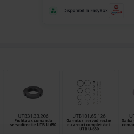
Disponibil la EasyBox
UTB31.33.206
UTB101.65.126
U
Piulita ax comanda
Garnituri servodirectie
Saiba 
-
servodirectie UTB U-650
cu arcuri complet /set
coman
UTB U-650