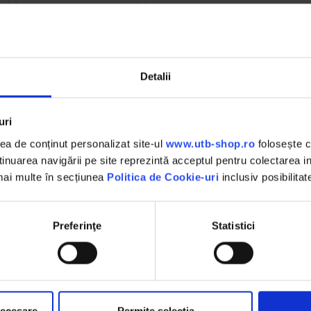
(1)
3.90 RON
13.50 RON
Detalii
Detalii
D
Detalii
uri
a de conținut personalizat site-ul
www.utb-shop.ro
folosește c
nuarea navigării pe site reprezintă acceptul pentru colectarea inf
DESCHIDERE COLET
 mai multe în secțiunea
Politica de Cookie-uri
inclusiv posibilitat
,
La livrare, verifici produsele
împreună cu șoferul înainte de a
face plata
Preferinţe
Statistici
necesare
Permite selecția