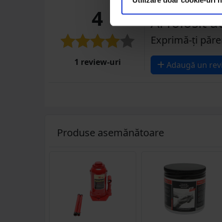
4
Ai folosit 
Exprimă-ți păre
1 review-uri
Adaugă un rev
Produse asemănătoare