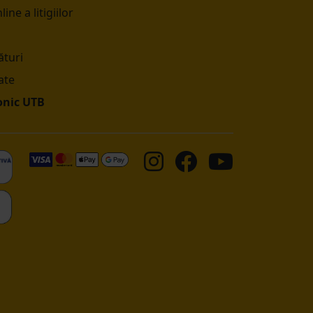
ine a litigiilor
turi
ate
onic UTB