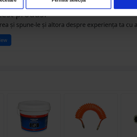
acest produs?
rea și spune-le și altora despre experiența ta cu 
iew