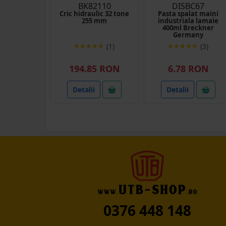
BK82110
DISBC67
Cric hidraulic 32 tone
Pasta spalat maini
255 mm
industriala lamaie
400ml Breckner
Germany
(1)
(3)
194.85 RON
6.78 RON
Detalii
Detalii
0376 448 148