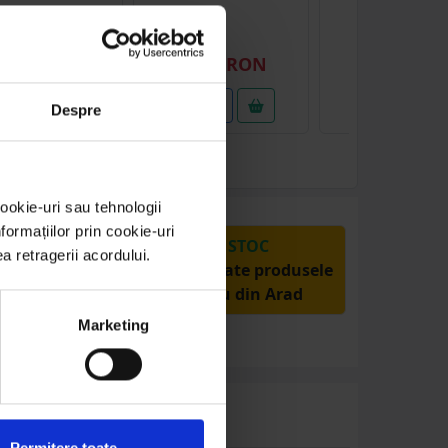
(1)
(26
1.52 RON
81.00 RON
16.36 RO
etalii
Detalii
Detalii
Despre
ookie-uri sau tehnologii
ormațiilor prin cookie-uri
PRODUSE DIN STOC
ea retragerii acordului.
Livrăm rapid, avem toate produsele
în depozitul nostru din Arad
Marketing
Permitere toate