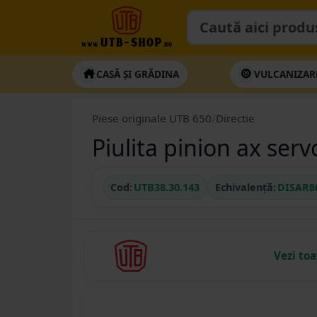
CASĂ ȘI GRĂDINA
VULCANIZAR
Piese originale UTB 650
/
Directie
Piulita pinion ax ser
Cod:
UTB38.30.143
Echivalență:
DISAR8
Vezi to