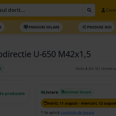
Cont
E
PANOURI SOLARE
PRODUSE NOI
vodirectie U-650 M42x1,5
6
Nota
4
din 5
(1 review-u
Livrare
Estimat livrare
ate produsele
marţi, 11 august - miercuri, 12 augus
* Se aplică
condițiile de livrare