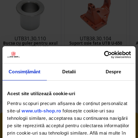
UTB31.30.110
UTB38.30.104
Bucsa cu guler pentru axul
Suport osie fata UTB U-650
A
oscilant UTB U-650
(3)
(1)
Consimțământ
Detalii
Despre
16.00 RON
277.00 RON
Acest site utilizează cookie-uri
Pentru scopuri precum afișarea de conținut personalizat
site-ul
www.utb-shop.ro
folosește cookie-uri sau
tehnologii similare, acceptarea sau continuarea navigării
RETUR EXTINS
pe site reprezintă acceptul pentru colectarea informațiilor
Ai posibilitate de retur în 30 zile, comandă
prin cookie-uri sau tehnologii similare. Află mai multe în
produsele de care ai nevoie fără griji