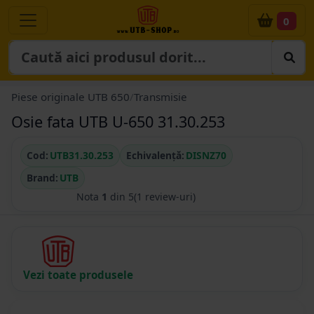
0
Piese originale UTB 650
/
Transmisie
Osie fata UTB U-650 31.30.253
Cod:
UTB31.30.253
Echivalență:
DISNZ70
Brand:
UTB
Nota
1
din 5
(1 review-uri)
Vezi toate produsele