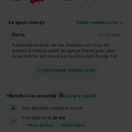
Ce spun clienții
Toate review-urile →
Florin
01.08.2023
Punte extraordinar de rea. Înăuntru are nisip din
turnare și trebuie spart. Se sparge foarte greu, plus
ca pe interior are bravura și nu întra port-fuzeta. Cele
2 gauri de prindere bolț sunt mai mici decât găurile
port-fuzeta.
Vezi toate review-urile
Beneficii la comandă
Livrare rapidă
Poți deschide coletul la livrare
Poți returna în
30 zile
Retur gratuit
Banii înapoi