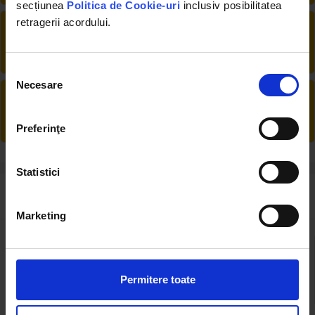
secțiunea
Politica de Cookie-uri
inclusiv posibilitatea
retragerii acordului.
DESCHIDERE COLET
La livrare, verifici produsele împreună cu
șoferul înainte de a face plata
Selecția
Necesare
consimțământului
PRODUSE DIN STOC
Livrăm rapid, avem toate produsele în
depozitul nostru din Arad
Preferinţe
Statistici
Review-uri despre produs ( 1 )
Marketing
1
Permitere toate
1 review-uri