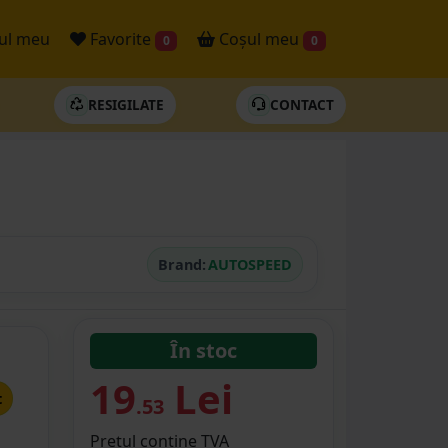
ul meu
Favorite
Coșul meu
0
0
RESIGILATE
CONTACT
Brand:
AUTOSPEED
În stoc
19
Lei
t
.53
Prețul conține TVA