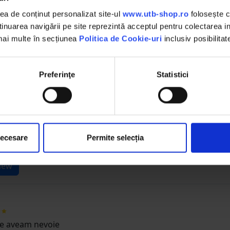
,
La livrare, verifici produsele
a de conținut personalizat site-ul
www.utb-shop.ro
folosește c
împreună cu șoferul înainte de a
nuarea navigării pe site reprezintă acceptul pentru colectarea inf
face plata
 mai multe în secțiunea
Politica de Cookie-uri
inclusiv posibilitat
Preferinţe
Statistici
acest produs?
rea și spune-le și altora despre experiența ta cu 
necesare
Permite selecția
iew
ce aveam nevoie