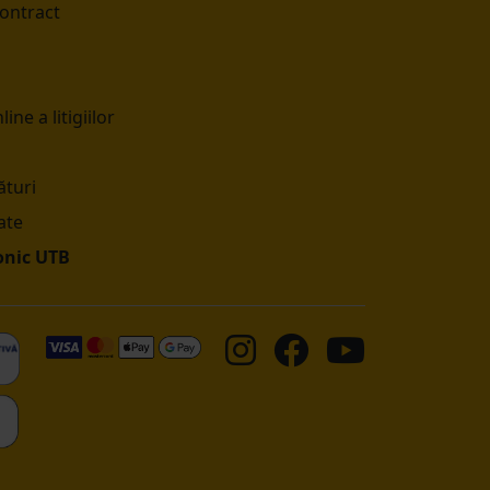
contract
ine a litigiilor
turi
ate
onic UTB