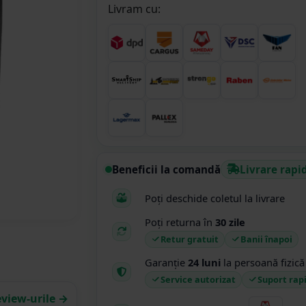
Livram cu:
Beneficii la comandă
Livrare rapi
Poți deschide coletul la livrare
Poți returna în
30 zile
Retur gratuit
Banii înapoi
Garanție
24 luni
la persoană fizică
Service autorizat
Suport rap
eview-urile →