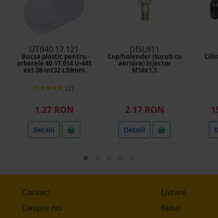
UTB40.17.121
DISLB11
Bucsa plastic pentru
Cep/holender (surub cu
Cili
arborele 40.17.014 U-445
aerisire) injector
ext 36-int32-L59mm
M16x1.5
(2)
1.27 RON
2.17 RON
1
Detalii
Detalii
D
Contact
Livrare
Despre noi
Retur