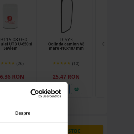
B115.08.030
DISY3
UTB40.61.0
 ulei UTB U-650 si
Oglinda camion V8
Cui siguranta ti
Saviem
mare 410x187 mm
central D = 8
(26)
(10)
(38
6.36 RON
25.47 RON
0.49 RON
etalii
Detalii
Detalii
Despre
PRODUSE DIN STOC