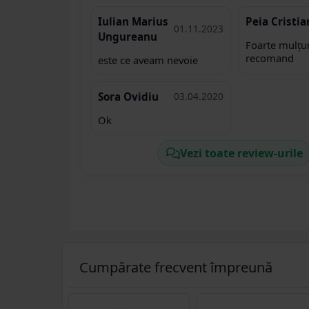
Iulian Marius
Peia Cristia
01.11.2023
Ungureanu
Foarte mulțu
recomand
este ce aveam nevoie
Sora Ovidiu
03.04.2020
Ok
Vezi toate review-urile
Cumpărate frecvent împreună