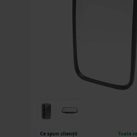
Ce spun clienții
Toate r