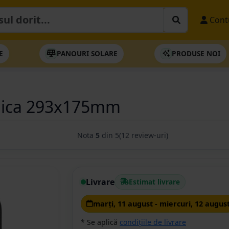
Cont
E
PANOURI SOLARE
PRODUSE NOI
mica 293x175mm
Nota
5
din 5
(12 review-uri)
Livrare
Estimat livrare
marţi, 11 august - miercuri, 12 augus
* Se aplică
condițiile de livrare