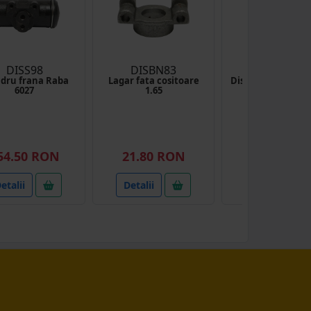
DISS98
DISBN83
DISAE99
ndru frana Raba
Lagar fata cositoare
Disc ambreiaj fi
6027
1.65
Saviem
(1)
54.50 RON
21.80 RON
152.49 RO
etalii
Detalii
Detalii