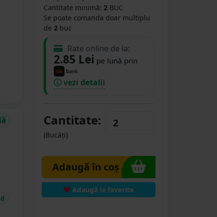
Cantitate minimă:
2
BUC
Se poate comanda doar multiplu
de
2
buc
Rate online de la:
2.85 Lei
pe lună prin
vezi detalii
Cantitate:
dă
(Bucăți)
Adaugă în coș
Adaugă la favorite
id