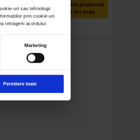
Livrăm rapid, avem toate produsele
ookie-uri sau tehnologii
în depozitul nostru din Arad
ormațiilor prin cookie-uri
ea retragerii acordului.
Marketing
acest produs.
Permitere toate