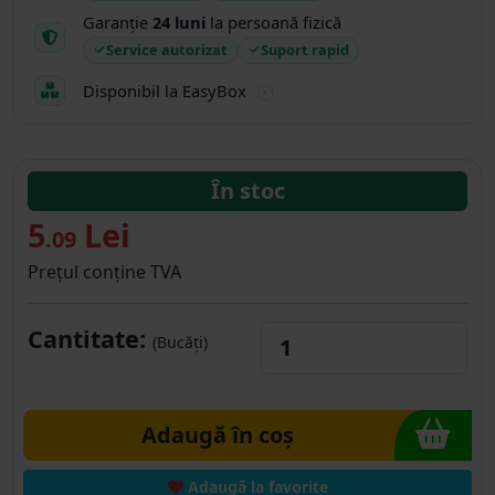
Garanție
24 luni
la persoană fizică
Service autorizat
Suport rapid
Disponibil la EasyBox
În stoc
5
Lei
.09
Prețul conține TVA
Cantitate:
(Bucăți)
Adaugă în coș
Adaugă la favorite