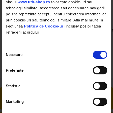
site-ul
www.utb-shop.ro
folosește cookie-uri sau
tehnologii similare, acceptarea sau continuarea navigării
pe site reprezintă acceptul pentru colectarea informațiilor
prin cookie-uri sau tehnologii similare. Află mai multe în
BK94285
BK94286
secțiunea
Politica de Cookie-uri
inclusiv posibilitatea
Ochi hidraulic armatura
Ochi hidraulic armatura
retragerii acordului.
GMF DN8 Fi14
GMF DN8 Fi16
Selecția
Necesare
consimțământului
5.16 RON
6.41 RON
Preferinţe
Statistici
RETUR EXTINS
Ai posibilitate de retur în 30 zile, comandă
Marketing
produsele de care ai nevoie fără griji