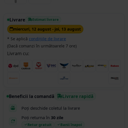
Livrare
Estimat livrare
miercuri, 12 august - joi, 13 august
* Se aplică
condițiile de livrare
(Dacă comanzi în următoarele 7 ore)
Livram cu:
Beneficii la comandă
Livrare rapidă
Poți deschide coletul la livrare
Poți returna în
30 zile
Retur gratuit
Banii înapoi