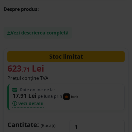
Despre produs:
Vezi descrierea completă
Stoc limitat
623
Lei
.71
Prețul conține TVA
Rate online de la:
17.91 Lei
pe lună prin
vezi detalii
Cantitate:
(Bucăți)