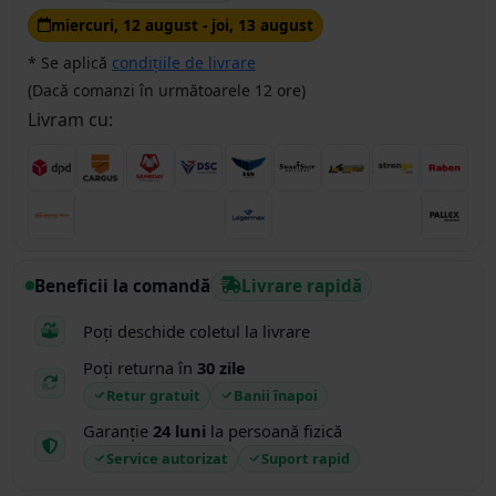
miercuri, 12 august - joi, 13 august
* Se aplică
condițiile de livrare
(Dacă comanzi în următoarele 12 ore)
Livram cu:
Beneficii la comandă
Livrare rapidă
Poți deschide coletul la livrare
Poți returna în
30 zile
Retur gratuit
Banii înapoi
Garanție
24 luni
la persoană fizică
Service autorizat
Suport rapid