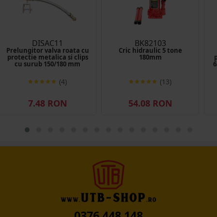
DISAC11
BK82103
Prelungitor valva roata cu
Cric hidraulic 5 tone
protectie metalica si clips
180mm
cu surub 150/180 mm
6
(4)
(13)
7.48 RON
54.08 RON
0376 448 148