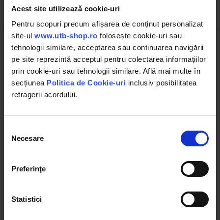
Acest site utilizează cookie-uri
Descrierea produsului
Pentru scopuri precum afișarea de conținut personalizat
site-ul
www.utb-shop.ro
folosește cookie-uri sau
tehnologii similare, acceptarea sau continuarea navigării
Brand
UNI-T
pe site reprezintă acceptul pentru colectarea informațiilor
Seria
UT196
prin cookie-uri sau tehnologii similare. Află mai multe în
secțiunea
Politica de Cookie-uri
inclusiv posibilitatea
Baterie
9 V
retragerii acordului.
Frecventa
45 Hz - 1 kHz
Selecția
Lanterna LED
incorporata
Necesare
consimțământului
True RMS
Da
Preferinţe
Interval automat
Da
Test cu diode
Da
Statistici
Tensiune DC
1700V, +/-(0,2%+5) V