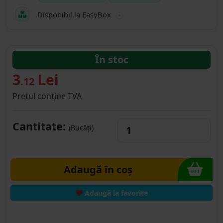
Disponibil la EasyBox
În stoc
3
Lei
.12
Prețul conține TVA
Cantitate:
(Bucăți)
Adaugă în coș
Adaugă la favorite