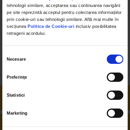
tehnologii similare, acceptarea sau continuarea navigării
pe site reprezintă acceptul pentru colectarea informațiilor
DISVB17
DISVB36
prin cookie-uri sau tehnologii similare. Află mai multe în
Mufa rapida dreapta
Mufa rapida dreapta din
metalica 6mm filet
metal si surub metalic fi 10
secțiunea
Politica de Cookie-uri
inclusiv posibilitatea
exterior M16
cu M22
retragerii acordului.
3.55 RON
5.00 RON
Selecția
Necesare
consimțământului
Preferinţe
RETUR EXTINS
Statistici
Ai posibilitate de retur în 30 zile, comandă
produsele de care ai nevoie fără griji
Marketing
DESCHIDERE COLET
La livrare, verifici produsele împreună cu