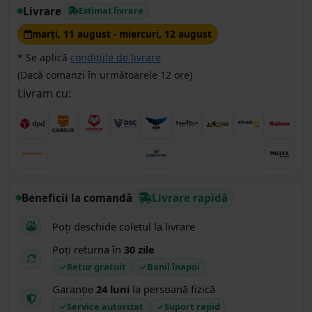
Livrare
Estimat livrare
marţi, 11 august - miercuri, 12 august
* Se aplică
condițiile de livrare
(Dacă comanzi în următoarele 12 ore)
Livram cu:
Beneficii la comandă
Livrare rapidă
Poți deschide coletul la livrare
Poți returna în
30 zile
Retur gratuit
Banii înapoi
Garanție
24 luni
la persoană fizică
Service autorizat
Suport rapid