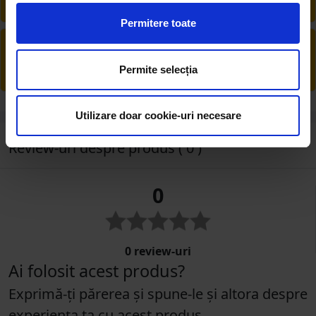
șoferul înainte de a face plata
Permitere toate
PRODUSE DIN STOC
Livrăm rapid, avem toate produsele în
Permite selecția
depozitul nostru din Arad
Utilizare doar cookie-uri necesare
Review-uri despre produs ( 0 )
0
0 review-uri
Ai folosit acest produs?
Exprimă-ți părerea și spune-le și altora despre
experiența ta cu acest produs.