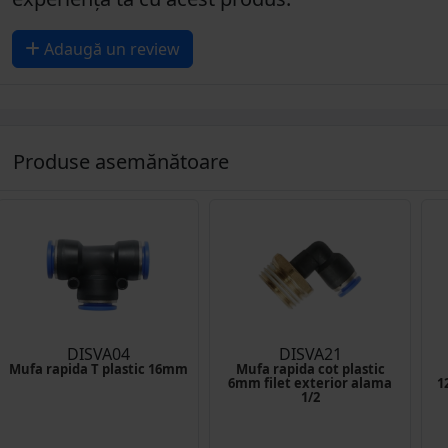
Adaugă un review
Produse asemănătoare
DISVA04
DISVA21
Mufa rapida T plastic 16mm
Mufa rapida cot plastic
6mm filet exterior alama
1
1/2