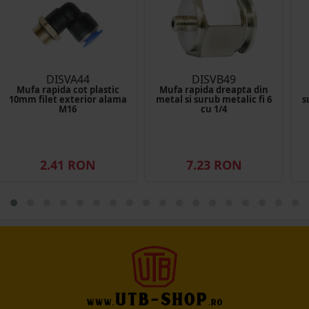
DISVA44
DISVB49
Mufa rapida cot plastic
Mufa rapida dreapta din
10mm filet exterior alama
metal si surub metalic fi 6
s
M16
cu 1/4
2.41 RON
7.23 RON