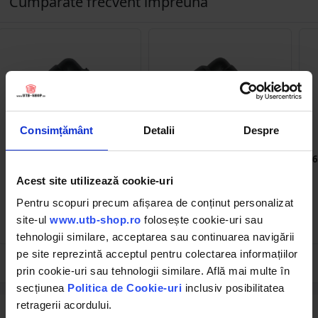
Cumpărate frecvent împreună
Consimțământ
Detalii
Despre
DISVA42
DISVA39
Mufa rapida cot plastic
Mufa rapida cot plastic
10mm filet exterior alama
10mm filet exterior alama
6
M12
1/2
Acest site utilizează cookie-uri
Pentru scopuri precum afișarea de conținut personalizat
site-ul
www.utb-shop.ro
folosește cookie-uri sau
2.00 RON
3.00 RON
tehnologii similare, acceptarea sau continuarea navigării
pe site reprezintă acceptul pentru colectarea informațiilor
prin cookie-uri sau tehnologii similare. Află mai multe în
secțiunea
Politica de Cookie-uri
inclusiv posibilitatea
retragerii acordului.