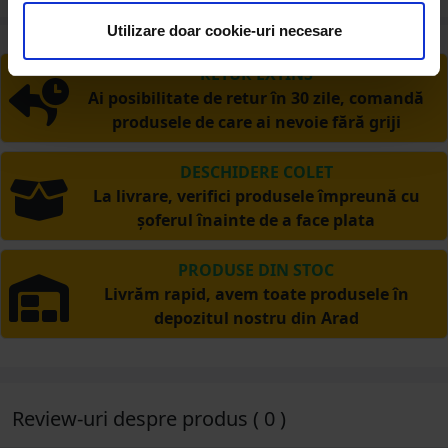
Utilizare doar cookie-uri necesare
RETUR EXTINS
Ai posibilitate de retur în 30 zile, comandă
produsele de care ai nevoie fără griji
DESCHIDERE COLET
La livrare, verifici produsele împreună cu
șoferul înainte de a face plata
PRODUSE DIN STOC
Livrăm rapid, avem toate produsele în
depozitul nostru din Arad
Review-uri despre produs ( 0 )