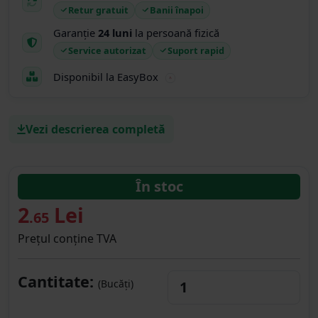
Retur gratuit
Banii înapoi
Garanție
24 luni
la persoană fizică
Service autorizat
Suport rapid
Disponibil la EasyBox
Vezi descrierea completă
În stoc
2
Lei
.65
Prețul conține TVA
Cantitate:
(Bucăți)