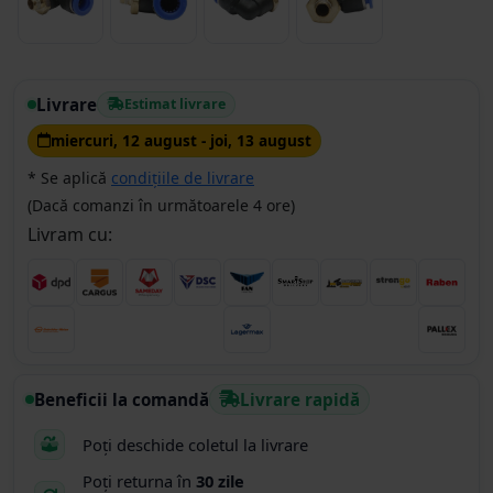
Livrare
Estimat livrare
miercuri, 12 august - joi, 13 august
* Se aplică
condițiile de livrare
(Dacă comanzi în următoarele 4 ore)
Livram cu:
Beneficii la comandă
Livrare rapidă
Poți deschide coletul la livrare
Poți returna în
30 zile