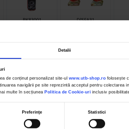
BK83001
DISFA31
n
Spray cu vaselina
Mufa de cuplare furtun
Spray
e
lichida
aer remorca M22 - rosie
el
(132)
Detalii
13.05 RON
27.93 RON
1
Detalii
Detalii
D
uri
a de conținut personalizat site-ul
www.utb-shop.ro
folosește c
nuarea navigării pe site reprezintă acceptul pentru colectarea inf
 mai multe în secțiunea
Politica de Cookie-uri
inclusiv posibilitat
DESCHIDERE COLET
Preferinţe
Statistici
,
La livrare, verifici produsele
împreună cu șoferul înainte de a
face plata