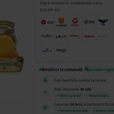
(Dacă comanzi în următoarele 3 ore)
Livram cu:
Beneficii la comandă
Livrare rapi
Poți deschide coletul la livrare
Poți returna în
30 zile
Retur gratuit
Banii înapoi
Garanție
24 luni
la persoană fizică
Service autorizat
Suport rap