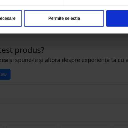
necesare
Permite selecția
acest produs?
rea și spune-le și altora despre experiența ta cu 
iew