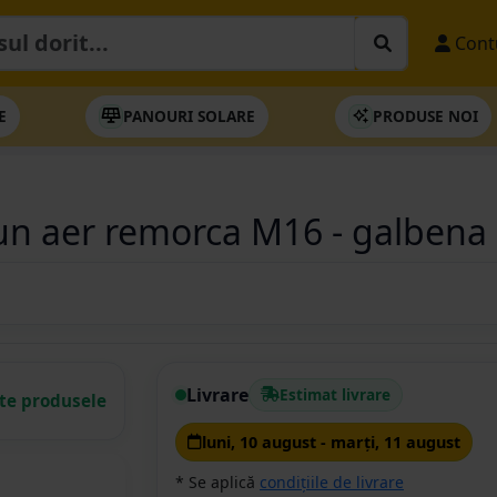
Cont
E
PANOURI SOLARE
PRODUSE NOI
un aer remorca M16 - galbena
Livrare
Estimat livrare
ate produsele
luni, 10 august - marţi, 11 august
* Se aplică
condițiile de livrare