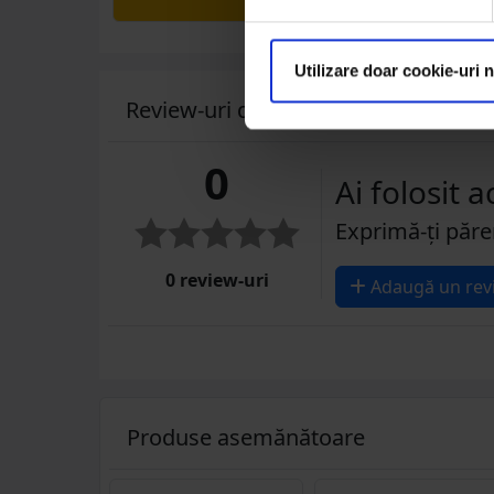
Utilizare doar cookie-uri 
Review-uri despre produs ( 0 )
0
Ai folosit 
Exprimă-ți păre
0 review-uri
Adaugă un rev
Produse asemănătoare