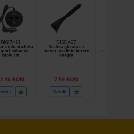
BK87413
DISDA07
DISAH913
r triplu bricheta
Racleta gheata cu
Bolt de sigura
suport pahar cu
maner invelit in burete
cilindru forta fi1
cablu 1m
neagra
650 L=105,5 
2.16 RON
7.59 RON
14.00 RO
etalii
Detalii
Detalii