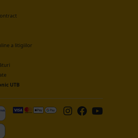
contract
ine a litigiilor
turi
ate
onic UTB