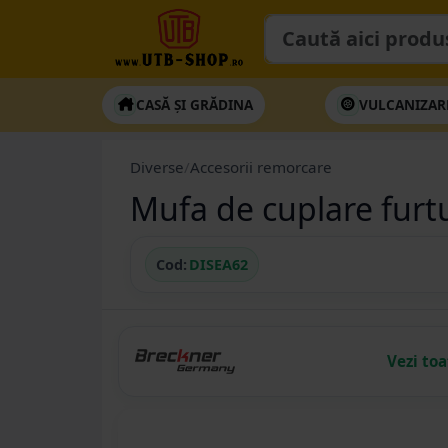
CASĂ ȘI GRĂDINA
VULCANIZAR
Diverse
/
Accesorii remorcare
Mufa de cuplare furt
Cod:
DISEA62
Vezi to