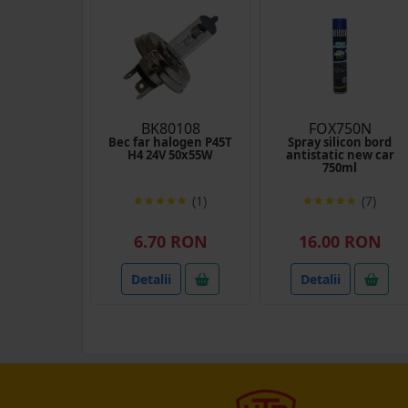
BK80108
FOX750N
Bec far halogen P45T
Spray silicon bord
H4 24V 50x55W
antistatic new car
750ml
(1)
(7)
6.70 RON
16.00 RON
Detalii
Detalii