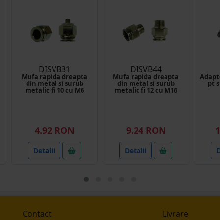
DISVB31
DISVB44
Mufa rapida dreapta
Mufa rapida dreapta
Adapto
din metal si surub
din metal si surub
pt 
metalic fi 10 cu M6
metalic fi 12 cu M16
4.92 RON
9.24 RON
1
Detalii
Detalii
D
Contact
Livrare