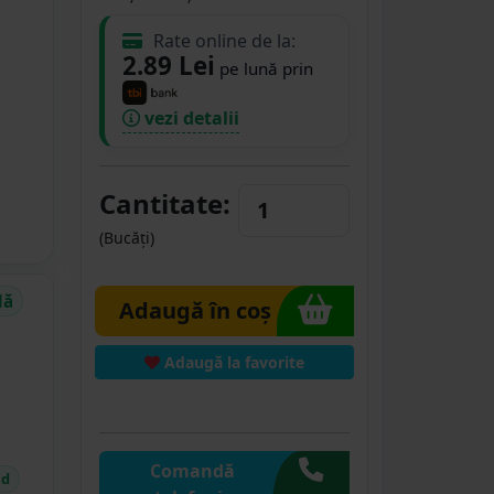
Rate online de la:
2.89 Lei
pe lună prin
vezi detalii
Cantitate:
(Bucăți)
dă
Adaugă în coș
Adaugă la favorite
Comandă
id