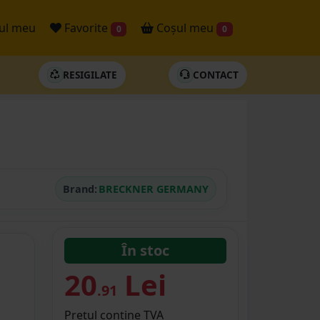
ul meu
Favorite
Coșul meu
0
0
RESIGILATE
CONTACT
Brand:
BRECKNER GERMANY
În stoc
20
Lei
.91
Prețul conține TVA