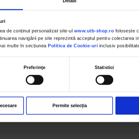
Detalii
Inox
uri
Manuala
a de conținut personalizat site-ul
www.utb-shop.ro
folosește c
3 kg
nuarea navigării pe site reprezintă acceptul pentru colectarea inf
 mai multe în secțiunea
Politica de Cookie-uri
inclusiv posibilitat
Clema dubla pentru masa
4 palnii pentru carnati
Preferinţe
Statistici
15 mm, 19 mm, 22 mm, 25 mm
Lemn
Disc metalic cu garnitura din silicon alimentar
necesare
Permite selecția