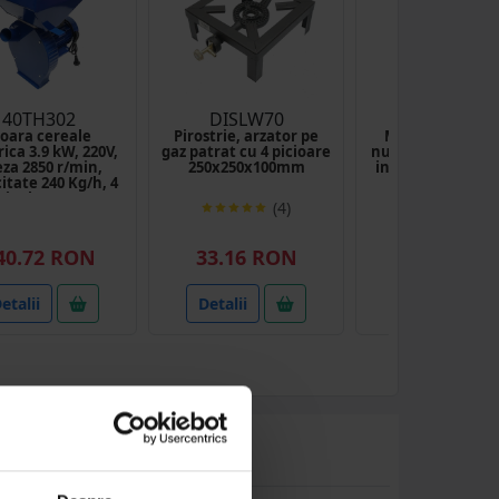
40TH302
DISLW70
BK88811
oara cereale
Pirostrie, arzator pe
Masina de maci
rica 3.9 kW, 220V,
gaz patrat cu 4 picioare
nuci manuala, t
eza 2850 r/min,
250x250x100mm
inox, corp metali
itate 240 Kg/h, 4
Berner BG-5
e incluse THOR
(4)
40.72 RON
33.16 RON
36.81 RO
etalii
Detalii
Detalii