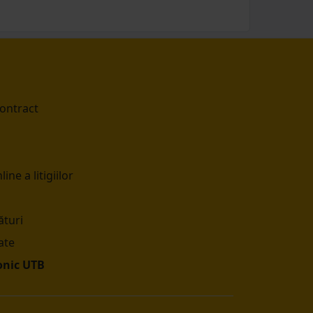
contract
ine a litigiilor
turi
ate
onic UTB