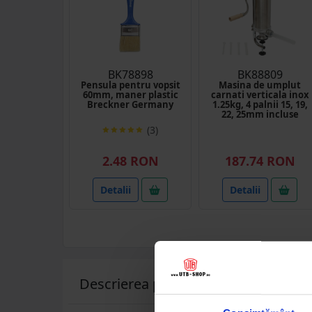
BK78898
BK88809
Pensula pentru vopsit
Masina de umplut
60mm, maner plastic
carnati verticala inox
Breckner Germany
1.25kg, 4 palnii 15, 19,
22, 25mm incluse
(3)
2.48 RON
187.74 RON
Detalii
Detalii
Descrierea produsului