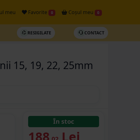
ul meu
Favorite
Coșul meu
0
0
RESIGILATE
CONTACT
nii 15, 19, 22, 25mm
În stoc
188
Lei
.02