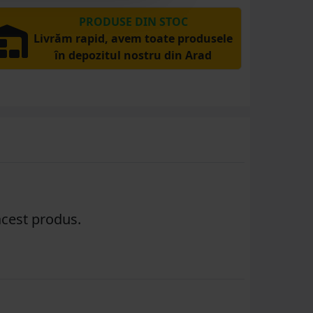
PRODUSE DIN STOC
Livrăm rapid, avem toate produsele
în depozitul nostru din Arad
acest produs.