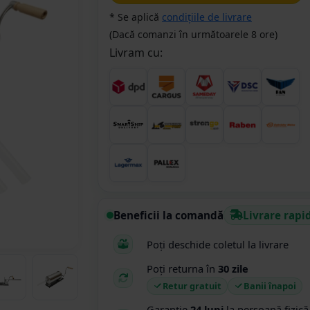
* Se aplică
condițiile de livrare
(Dacă comanzi în următoarele 8 ore)
Livram cu:
Beneficii la comandă
Livrare rapi
Poți deschide coletul la livrare
Poți returna în
30 zile
Retur gratuit
Banii înapoi
Garanție
24 luni
la persoană fizică