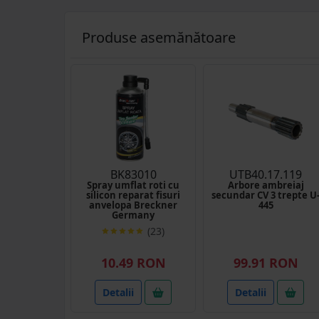
Produse asemănătoare
BK83010
UTB40.17.119
Spray umflat roti cu
Arbore ambreiaj
silicon reparat fisuri
secundar CV 3 trepte U
anvelopa Breckner
445
Germany
(23)
10.49 RON
99.91 RON
Detalii
Detalii