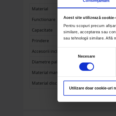
Consimțământ
Material
Acest site utilizează cookie-
Functionare
Pentru scopuri precum afișare
Capacitate
similare, acceptarea sau conti
sau tehnologii similare. Află
Prindere
Selecția
Accesorii incluse
Necesare
consimțământului
Diametre palnii
Material maner
Material disc presare
Utilizare doar cookie-uri 