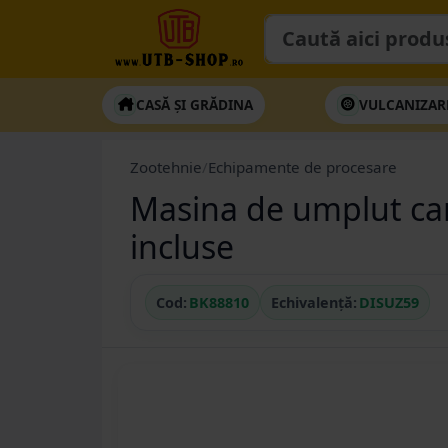
CASĂ ȘI GRĂDINA
VULCANIZAR
Zootehnie
/
Echipamente de procesare
Masina de umplut carn
incluse
Cod:
BK88810
Echivalență:
DISUZ59