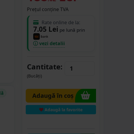
Prețul conține TVA
Rate online de la:
7.05 Lei
pe lună prin
vezi detalii
Cantitate:
(Bucăți)
dă
Adaugă în coș
Adaugă la favorite