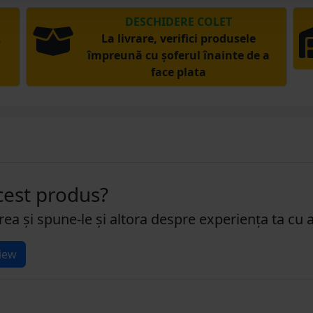
DESCHIDERE COLET
,
La livrare, verifici produsele
împreună cu șoferul înainte de a
face plata
acest produs?
rea și spune-le și altora despre experiența ta cu 
iew