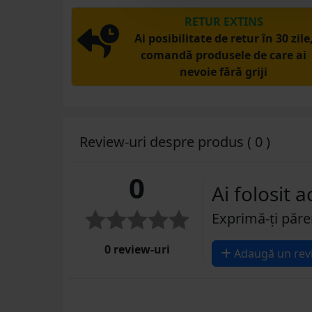
RETUR EXTINS
Ai posibilitate de retur în 30 zile
comandă produsele de care ai
nevoie fără griji
Review-uri despre produs ( 0 )
0
Ai folosit 
Exprimă-ți păre
0 review-uri
Adaugă un rev