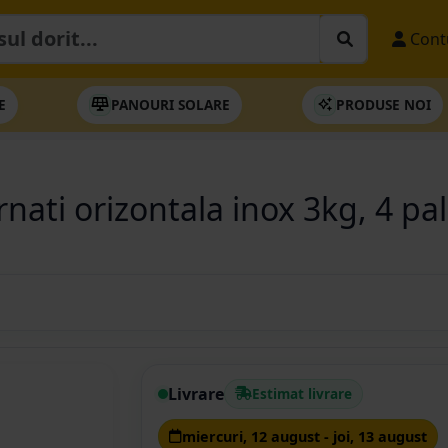
Cont
E
PANOURI SOLARE
PRODUSE NOI
ati orizontala inox 3kg, 4 pal
Livrare
Estimat livrare
miercuri, 12 august - joi, 13 august