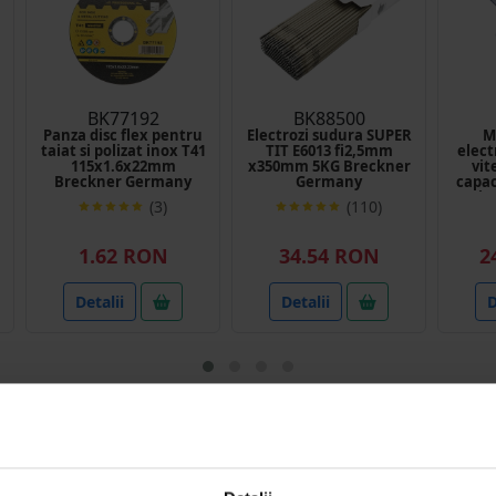
BK77192
BK88500
Panza disc flex pentru
Electrozi sudura SUPER
M
taiat si polizat inox T41
TIT E6013 fi2,5mm
elect
115x1.6x22mm
x350mm 5KG Breckner
vit
Breckner Germany
Germany
capac
sit
(3)
(110)
1.62 RON
34.54 RON
2
Detalii
Detalii
D