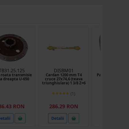
TB31.25.125
DISBM01
DISEA20
 roata transmisie
Cardan 1200 mm T4
Pana disc 6x9 ax 
la dreapta U-650
cruce 27x74,6 (teava
cutie fertiliza
triunghiulara) 1 3/8 Z=6
(1)
86.43 RON
286.29 RON
1.54 RON
etalii
Detalii
Detalii