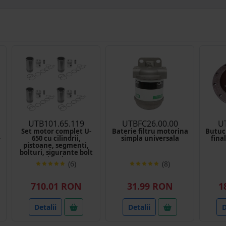
UTB101.65.119
UTBFC26.00.00
U
Set motor complet U-
Baterie filtru motorina
Butuc
-
650 cu cilindrii,
simpla universala
fina
pistoane, segmenti,
bolturi, sigurante bolt
si inele
(6)
(8)
710.01 RON
31.99 RON
1
Detalii
Detalii
D