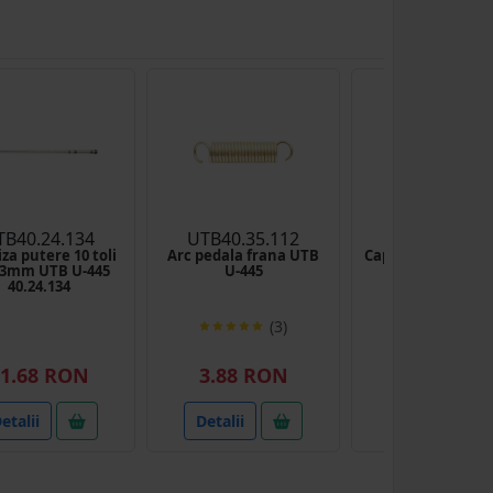
TB40.24.134
UTB40.35.112
UTB38.42.1
iza putere 10 toli
Arc pedala frana UTB
Capac priza pute
63mm UTB U-445
U-445
U-650
40.24.134
(3)
1.68 RON
3.88 RON
24.00 RO
etalii
Detalii
Detalii