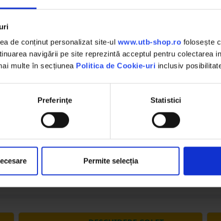
mm
uri
a de conținut personalizat site-ul
www.utb-shop.ro
folosește c
nuarea navigării pe site reprezintă acceptul pentru colectarea inf
 mai multe în secțiunea
Politica de Cookie-uri
inclusiv posibilitat
Preferinţe
Statistici
ntinuu
 profesionala
necesare
Permite selecția
alte produse alimentare