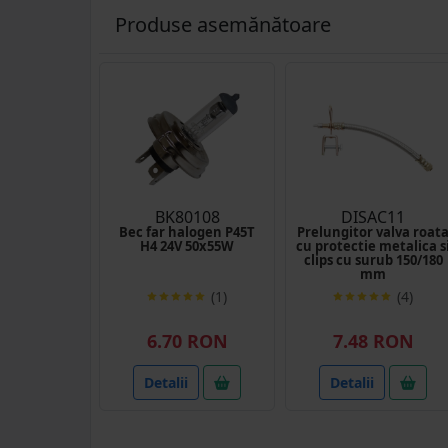
Produse asemănătoare
BK80108
DISAC11
Bec far halogen P45T
Prelungitor valva roat
H4 24V 50x55W
cu protectie metalica s
clips cu surub 150/180
mm
(1)
(4)
6.70 RON
7.48 RON
Detalii
Detalii