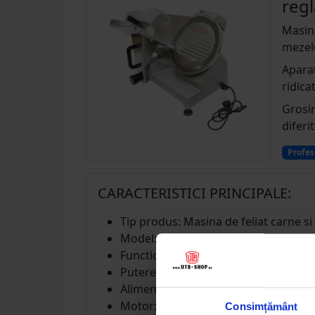
reg
Masina
mezelu
Aparat
ridica
Grosim
diferi
Profes
CARACTERISTICI PRINCIPALE:
Tip produs: Masina de feliat carne si
Model: MS-250A
Functionare: Semi-automata
Putere motor: 150 W
Alimentare: 220 V / 50 Hz
Motor: Monofazat (1PH)
Consimțământ