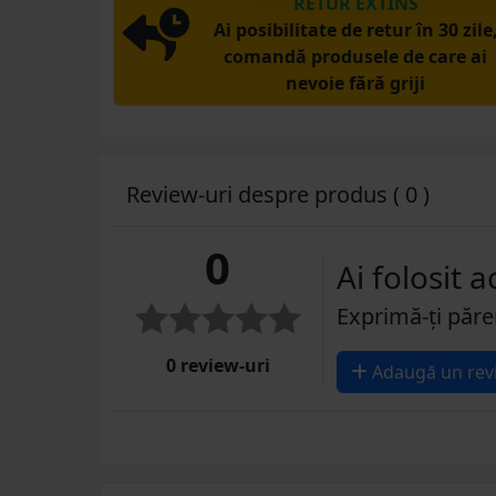
RETUR EXTINS
Ai posibilitate de retur în 30 zile
comandă produsele de care ai
nevoie fără griji
Review-uri despre produs ( 0 )
0
Ai folosit 
Exprimă-ți păre
0 review-uri
Adaugă un rev