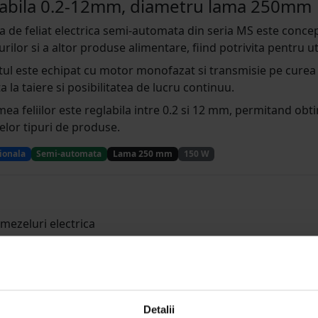
labila 0.2-12mm, diametru lama 250mm
 de feliat electrica semi-automata din seria MS este concepu
rilor si a altor produse alimentare, fiind potrivita pentru ut
ul este echipat cu motor monofazat si transmisie pe curea o
ta la taiere si posibilitatea de lucru continuu.
ea feliilor este reglabila intre 0.2 si 12 mm, permitand obt
telor tipuri de produse.
ionala
Semi-automata
Lama 250 mm
150 W
 mezeluri electrica
Detalii