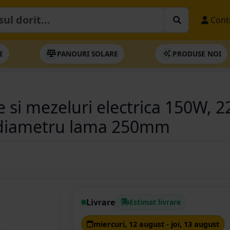
Cont
E
PANOURI SOLARE
PRODUSE NOI
e si mezeluri electrica 150W, 
 diametru lama 250mm
Livrare
Estimat livrare
miercuri, 12 august - joi, 13 august