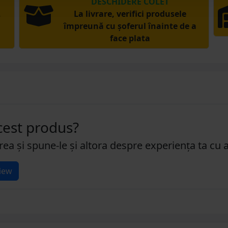
DESCHIDERE COLET
,
La livrare, verifici produsele
împreună cu șoferul înainte de a
face plata
acest produs?
rea și spune-le și altora despre experiența ta cu 
iew