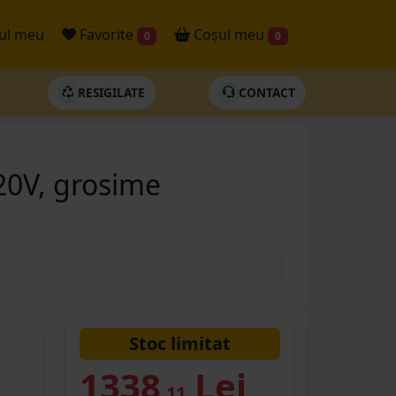
ul meu
Favorite
Coșul meu
0
0
RESIGILATE
CONTACT
220V, grosime
Stoc limitat
1338
Lei
.11