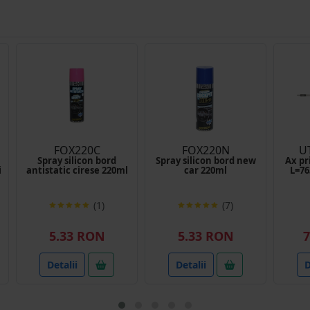
FOX220C
FOX220N
U
a
Spray silicon bord
Spray silicon bord new
Ax pr
i
antistatic cirese 220ml
car 220ml
L=7
(1)
(7)
5.33 RON
5.33 RON
7
Detalii
Detalii
D