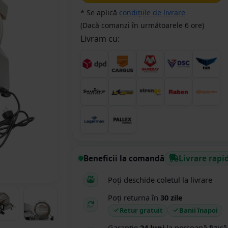
* Se aplică
condițiile de livrare
(Dacă comanzi în următoarele 6 ore)
Livram cu:
Beneficii la comandă
Livrare rapi
Poți deschide coletul la livrare
Poți returna în
30 zile
Retur gratuit
Banii înapoi
Garanție
24 luni
la persoană fizică