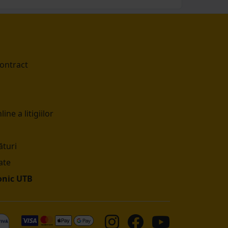
contract
ine a litigiilor
turi
ate
onic UTB