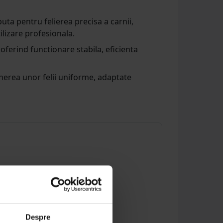
ta pentru felierea precisa a carnii,
ilizare profesionala.
ferind functionare stabila, eficienta
inerea unor felii uniforme, adaptate
Despre