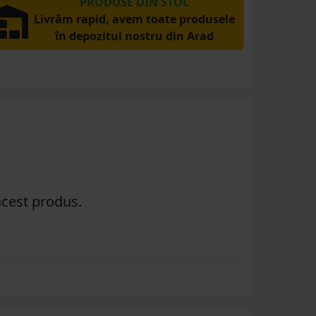
PRODUSE DIN STOC
Livrăm rapid, avem toate produsele
în depozitul nostru din Arad
acest produs.