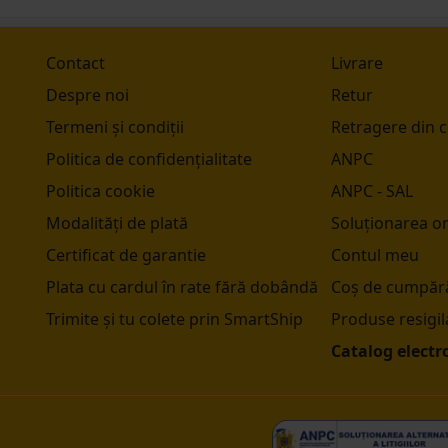
Contact
Livrare
Despre noi
Retur
Termeni și condiții
Retragere din 
Politica de confidențialitate
ANPC
Politica cookie
ANPC - SAL
Modalități de plată
Soluționarea onl
Certificat de garantie
Contul meu
Plata cu cardul în rate fără dobândă
Coș de cumpără
Trimite și tu colete prin SmartShip
Produse resigil
Catalog electr