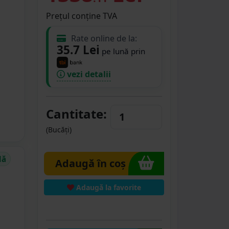
Prețul conține TVA
Rate online de la:
35.7 Lei
pe lună prin
vezi detalii
Cantitate:
(Bucăți)
dă
Adaugă în coș
Adaugă la favorite