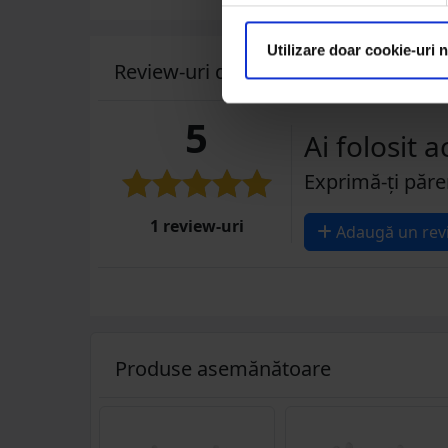
Utilizare doar cookie-uri 
Review-uri despre produs ( 1 )
5
Ai folosit 
Exprimă-ți păre
1 review-uri
Adaugă un rev
Produse asemănătoare