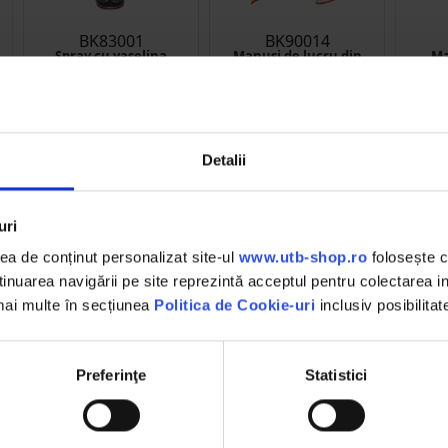
BK83001
BK90014
Spray cu vaselina
Manusi de lucru din
Ma
lichida
bumbac alb-gri
sint
marimea 10 Breckner
a
Germany
mari
(132)
(2)
Detalii
13.05 RON
2.39 RON
Detalii
Detalii
D
uri
a de conținut personalizat site-ul
www.utb-shop.ro
folosește c
nuarea navigării pe site reprezintă acceptul pentru colectarea inf
 mai multe în secțiunea
Politica de Cookie-uri
inclusiv posibilitat
DESCHIDERE COLET
,
La livrare, verifici produsele
Preferinţe
Statistici
împreună cu șoferul înainte de a
face plata