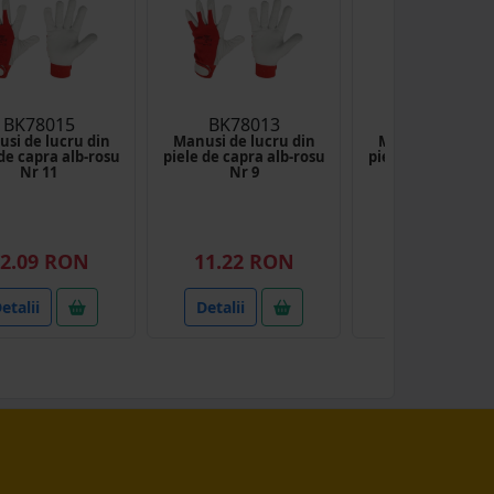
BK78015
BK78013
BK78014
si de lucru din
Manusi de lucru din
Manusi de lucru
de capra alb-rosu
piele de capra alb-rosu
piele de capra al
Nr 11
Nr 9
Nr 10 Breckn
Germany
2.09 RON
11.22 RON
12.09 RO
etalii
Detalii
Detalii