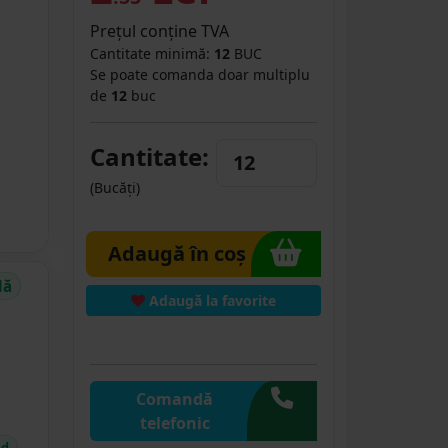
Prețul conține TVA
Cantitate minimă:
12
BUC
Se poate comanda doar multiplu
de
12
buc
Cantitate:
(Bucăți)
Adaugă în coș
dă
Adaugă la favorite
Comandă
telefonic
id