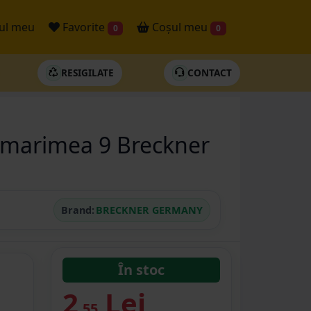
ul meu
Favorite
Coșul meu
0
0
RESIGILATE
CONTACT
u marimea 9 Breckner
Brand:
BRECKNER GERMANY
În stoc
2
Lei
.55