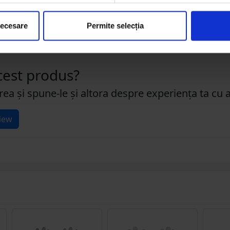
necesare
Permite selecția
acest produs?
rea și spune-le și altora despre experiența ta cu 
iew