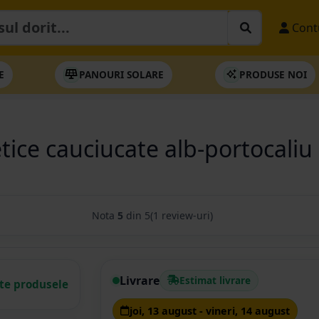
Cont
E
PANOURI SOLARE
PRODUSE NOI
etice cauciucate alb-portocali
Nota
5
din 5
(1 review-uri)
Livrare
Estimat livrare
ate produsele
joi, 13 august - vineri, 14 august