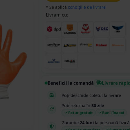
* Se aplică
condițiile de livrare
Livram cu:
Beneficii la comandă
Livrare rapi
Poți deschide coletul la livrare
Poți returna în
30 zile
Retur gratuit
Banii înapoi
Garanție
24 luni
la persoană fizică
Service autorizat
Suport rap