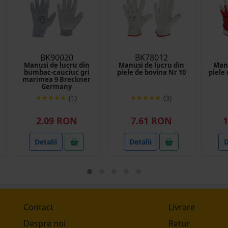
BK90020
BK78012
Manusi de lucru din
Manusi de lucru din
Manu
bumbac-cauciuc gri
piele de bovina Nr 10
piele 
marimea 9 Breckner
Germany
(1)
(3)
2.09 RON
7.61 RON
1
Detalii
Detalii
D
Contact
Livrare
Despre noi
Retur