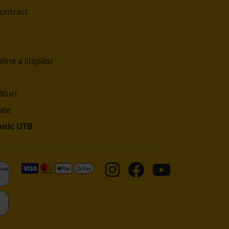
contract
ine a litigiilor
turi
ate
onic UTB