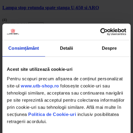
Lampa stop rotunda spate stanga U-650 si ARO
(4)
32.00 RON
Detalii
Descrierea produsului
Consimțământ
Detalii
Despre
Diametru gauri
CH161
Numar gauri
6
Latime janta
6 (inch)
Acest site utilizează cookie-uri
Marime janta
16 (inch)
ET
124
Pentru scopuri precum afișarea de conținut personalizat
site-ul
www.utb-shop.ro
folosește cookie-uri sau
tehnologii similare, acceptarea sau continuarea navigării
RETUR EXTINS
Ai posibilitate de retur în 30 zile, comandă
pe site reprezintă acceptul pentru colectarea informațiilor
produsele de care ai nevoie fără griji
prin cookie-uri sau tehnologii similare. Află mai multe în
DESCHIDERE COLET
La livrare, verifici produsele împreună cu
șoferul înainte de a face plata
secțiunea
Politica de Cookie-uri
inclusiv posibilitatea
PRODUSE DIN STOC
Livrăm rapid, avem toate produsele în
retragerii acordului.
depozitul nostru din Arad