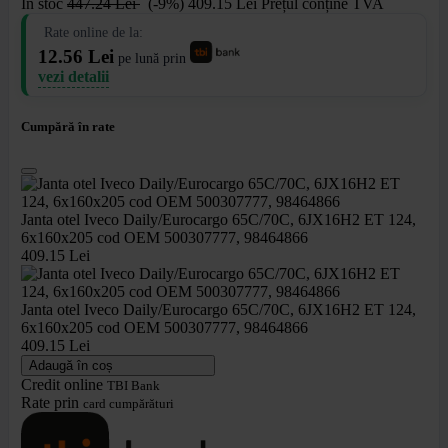
În stoc
447
.24
Lei
(-9%)
409
.15
Lei
Prețul conține TVA
Rate online de la:
12.56 Lei
pe lună prin
vezi detalii
Cumpără în rate
Janta otel Iveco Daily/Eurocargo 65C/70C, 6JX16H2 ET 124,
6x160x205 cod OEM 500307777, 98464866
409.15 Lei
Janta otel Iveco Daily/Eurocargo 65C/70C, 6JX16H2 ET 124,
6x160x205 cod OEM 500307777, 98464866
409.15 Lei
Adaugă în coș
Credit online
TBI Bank
Rate prin
card cumpărături