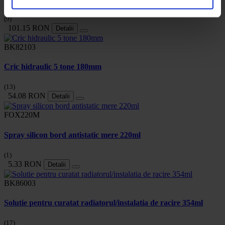
(9)
101.15 RON
Detalii
BK82103
Cric hidraulic 5 tone 180mm
(13)
54.08 RON
Detalii
FOX220M
Spray silicon bord antistatic mere 220ml
(1)
5.33 RON
Detalii
BK86003
Solutie pentru curatat radiatorul/instalatia de racire 354ml
(17)