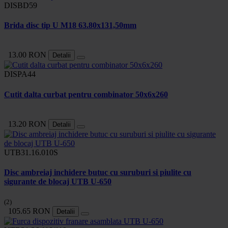
DISBD59
Brida disc tip U M18 63.80x131,50mm
13.00 RON
Detalii
DISPA44
Cutit dalta curbat pentru combinator 50x6x260
13.20 RON
Detalii
UTB31.16.010S
Disc ambreiaj inchidere butuc cu suruburi si piulite cu
sigurante de blocaj UTB U-650
(2)
105.65 RON
Detalii