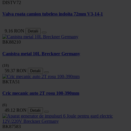
DISTV72
Valva roata camion tubeless indoita 72mm V3-14-1
9.16 RON
Detalii
BK88210
Canistra metal 10L Breckner Germany
(18)
59.37 RON
Detalii
BKTA51
Cric mecanic auto 2T rosu 100-390mm
(6)
49.12 RON
Detalii
BK87583