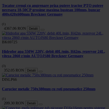
Tocator crengi cu angrenare priza putere tractor PTO putere
necesara 18-50CP grosime maxima bustean 100mm, buncar
400x420x600mm Breckner Germany
(1)
4367.06 RON
Detalii
BK69725
Hidrofor apa 550W 220V, debit 40L/min, H42m, rezervor 24L,
viteza 2860 r/min AUTOJS80 Breckner Germany
(3)
352.05 RON
Detalii
DISLP66
Carucior metalic 750x380mm cu roti pneumatice 250mm
(1)
209.30 RON
Detalii