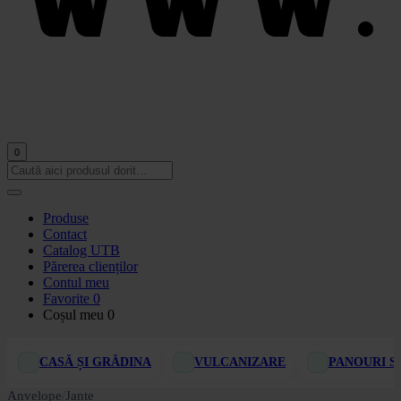
0
Produse
Contact
Catalog UTB
Părerea clienților
Contul meu
Favorite
0
Coșul meu
0
CASĂ ȘI GRĂDINA
VULCANIZARE
PANOURI S
Anvelope
/
Jante