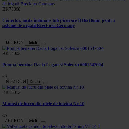
BK78368
Conector, mufa imbinare tub picurare D16x16mm pentru
sisteme de irigatii Breckner Germany
0.62 RON
Detalii
BK14002
Pompa benzina Dacia Logan si Solenza 6001547604
(6)
39.32 RON
Detalii
BK78012
Manusi de lucru din piele de bovina Nr 10
(3)
7.61 RON
Detalii