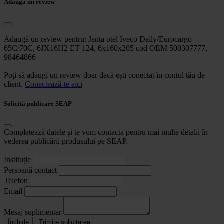
Adaugă un review
Adaugă un review pentru:
Janta otel Iveco Daily/Eurocargo
65C/70C, 6JX16H2 ET 124, 6x160x205 cod OEM 500307777,
98464866
Poți să adaugi un review doar dacă ești conectat în contul tău de
client.
Conectează-te aici
Solicită publicare SEAP
Completează datele și te vom contacta pentru mai multe detalii în
vederea publicării produsului pe SEAP.
Instituție
Persoană contact
Telefon
Email
Mesaj suplimentar
Închide
Trimite solicitarea