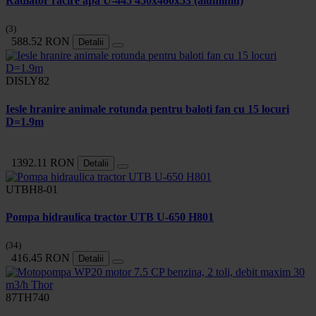
Radiator racire apa U-445 450x460x53 (aluminiu)
(3)
588.52 RON
Detalii
DISLY82
Iesle hranire animale rotunda pentru baloti fan cu 15 locuri
D=1.9m
1392.11 RON
Detalii
UTBH8-01
Pompa hidraulica tractor UTB U-650 H801
(34)
416.45 RON
Detalii
87TH740