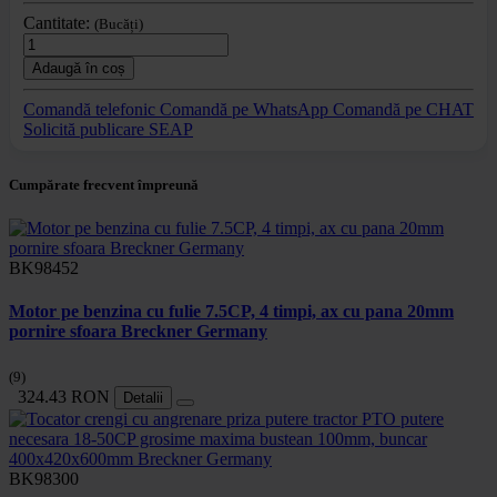
Cantitate:
(Bucăți)
Adaugă în coș
Comandă telefonic
Comandă pe WhatsApp
Comandă pe CHAT
Solicită publicare SEAP
Cumpărate frecvent împreună
BK98452
Motor pe benzina cu fulie 7.5CP, 4 timpi, ax cu pana 20mm
pornire sfoara Breckner Germany
(9)
324.43 RON
Detalii
BK98300