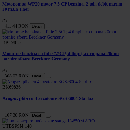
Motopompa WP20 motor 7.5 CP benzina, 2 toli, debit maxim
30 m3/h Thor
(7)
411.44 RON
Detalii
BK19815
Motor pe benzina cu fulie 7.5CP, 4 timpi, ax cu pana 20mm
pornire sfoara Breckner Germany
(6)
308.03 RON
Detalii
BK69836
Aragaz, plita cu 4 arzatoare SGS-6004 Starlux
107.38 RON
Detalii
UTBSPSN-140