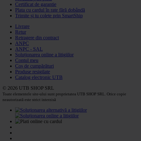
Certificat de garantie
Plata cu cardul în rate fără dobândă
Trimite și tu colete prin SmartShip
Livrare
Retur
Retragere din contract
ANPC
ANPC - SAL
Soluționarea online a litigiilor
Contul meu
Coș de cumpărături
Produse resigilate
Catalog electronic UTB
© 2026 UTB SHOP SRL
Toate elementele site-ului sunt proprietatea UTB SHOP SRL. Orice copie
neautorizată este strict interzisă