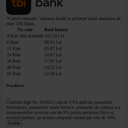
*Calcul estimativ. Valoarea finală se primește după simularea de
către TBI Bank.
Nr. rate
Rată lunară
4 Rate fără dobândă
102.29 Lei
6 Rate
88.03 Lei
12 Rate
45.87 Lei
24 Rate
24.87 Lei
36 Rate
17.95 Lei
48 Rate
14.55 Lei
60 Rate
12.56 Lei
Preț diferit
Conform legii Nr. 39/2023 cota de TVA aplicata panourilor
fotovoltaice, panourilor solare termice, pompelor de caldura si a
componentelor acestora este de 9% pentru persoane fizice si
institutii publice, iar pentru companii comerciale este de 19%.
Închide