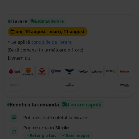
Livrare
Estimat livrare
luni, 10 august - marţi, 11 august
* Se aplică
condițiile de livrare
(Dacă comanzi în următoarele 1 ore)
Livram cu:
Beneficii la comandă
Livrare rapidă
Poți deschide coletul la livrare
Poți returna în
30 zile
Retur gratuit
Banii înapoi