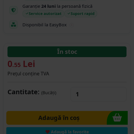
Garanție
24 luni
la persoană fizică
Service autorizat
Suport rapid
Disponibil la EasyBox
În stoc
0
Lei
.55
Prețul conține TVA
Cantitate:
(Bucăți)
Adaugă în coș
Adaugă la favorite