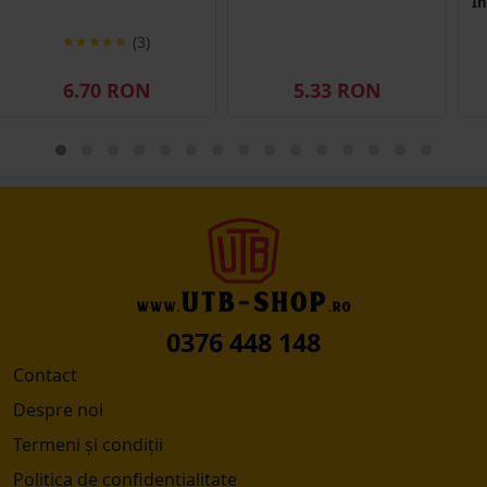
In
(3)
6.70 RON
5.33 RON
0376 448 148
Contact
Despre noi
Termeni și condiții
Politica de confidențialitate