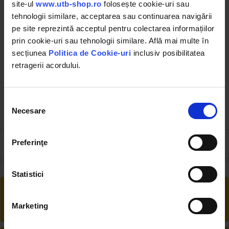
site-ul
www.utb-shop.ro
folosește cookie-uri sau
tehnologii similare, acceptarea sau continuarea navigării
pe site reprezintă acceptul pentru colectarea informațiilor
prin cookie-uri sau tehnologii similare. Află mai multe în
UTB103.02.109
DISDA20
secțiunea
Politica de Cookie-uri
inclusiv posibilitatea
Bucsa injector din cupru
Saiba cupru injector fi22 U-
retragerii acordului.
pentru UTB U-650
650
(2)
Selecția
Necesare
consimțământului
33.00 RON
0.55 RON
Preferinţe
Statistici
RETUR EXTINS
Ai posibilitate de retur în 30 zile, comandă
Marketing
produsele de care ai nevoie fără griji