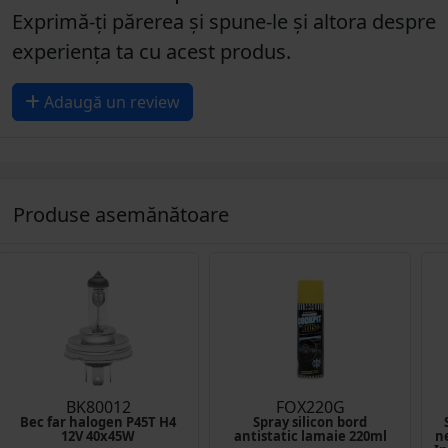
Exprimă-ți părerea și spune-le și altora despre
experiența ta cu acest produs.
Adaugă un review
Produse asemănătoare
BK80012
FOX220G
Bec far halogen P45T H4
Spray silicon bord
12V 40x45W
antistatic lamaie 220ml
n